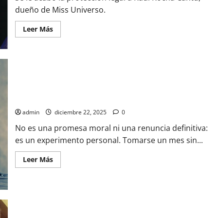
Avengers:
Doomsday
dueño de Miss Universo.
Leer
Leer Más
más
acerca
de
Raúl
Rocha
se
queda
sin
Por qué tomarse un mes sin alcohol es la nueva meta de
protección
legal:
bienestar
revocan
amparo
admin
diciembre 22, 2025
0
que
impedía
No es una promesa moral ni una renuncia definitiva:
su
arresto
es un experimento personal. Tomarse un mes sin...
Leer
Leer Más
más
acerca
de
Por
qué
tomarse
un
mes