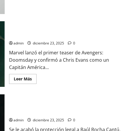
acerca
de
El
análisis
de
gastos
como
¡Vuelve Steve Rogers! Marvel presenta el primer teaser de
forma
de
Avengers: Doomsday
autoconocimiento
admin
diciembre 23, 2025
0
Marvel lanzó el primer teaser de Avengers:
Doomsday y confirmó a Chris Evans como un
Capitán América...
Leer
Leer Más
más
acerca
de
¡Vuelve
Steve
Rogers!
Raúl Rocha se queda sin protección legal: revocan amparo
Marvel
presenta
que impedía su arresto
el
primer
admin
diciembre 23, 2025
0
teaser
de
Se le acabó la protección legal a Raúl Rocha Cantú,