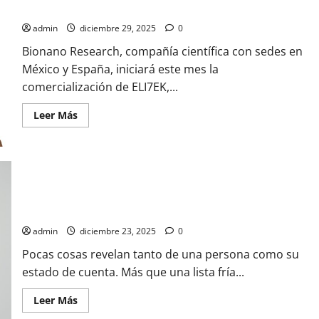
a nivel global
admin
diciembre 29, 2025
0
Bionano Research, compañía científica con sedes en
México y España, iniciará este mes la
comercialización de ELI7EK,...
Leer
Leer Más
más
acerca
de
México
presenta
el
primer
nanoprotector
dérmico
El análisis de gastos como forma de autoconocimiento
inteligente
a
admin
diciembre 23, 2025
0
nivel
global
Pocas cosas revelan tanto de una persona como su
estado de cuenta. Más que una lista fría...
Leer
Leer Más
más