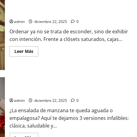
sin
alcohol
Almacenamiento hidden in plain sight: soluciones de
es
organización que son tan bonitas que decoran
la
nueva
admin
diciembre 22, 2025
0
meta
de
Ordenar ya no se trata de esconder, sino de exhibir
bienestar
con intención. Frente a clósets saturados, cajas...
Leer
Leer Más
más
acerca
de
Almacenamiento
hidden
in
plain
Así se prepara la ensalada de manzana: 3 versiones navideñas
sight:
soluciones
imperdibles
de
organización
admin
diciembre 22, 2025
0
que
son
¿La ensalada de manzana te queda aguada o
tan
bonitas
empalagosa? Aquí te dejamos 3 versiones infalibles:
que
decoran
clásica, saludable y...