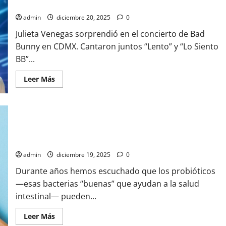
la colaboración sorpresa en CDMX
supuesto
portal
admin
diciembre 20, 2025
0
Julieta Venegas sorprendió en el concierto de Bad
Bunny en CDMX. Cantaron juntos “Lento” y “Lo Siento
BB”...
Leer
Leer Más
más
acerca
de
Julieta
Venegas
y
Bad
Psicobióticos: las nuevas “pastillas” de bacterias buenas que
Bunny
podrían reducir la ansiedad y mejorar el estado de ánimo
incendian
el
admin
diciembre 19, 2025
0
Estadio
GNP:
Durante años hemos escuchado que los probióticos
así
fue
—esas bacterias “buenas” que ayudan a la salud
la
colaboración
intestinal— pueden...
sorpresa
en
CDMX
Leer
Leer Más
más