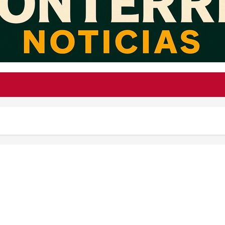
México presenta el primer nanoprotector dérmico inteligente