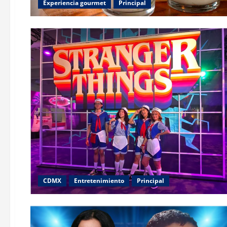
Experiencia gourmet
Principal
CDMX
Entretenimiento
Principal