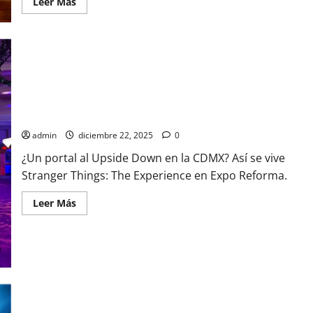
Leer
Leer Más
más
acerca
de
Así
se
prepara
la
ensalada
de
manzana:
CDMX vive momento digno de Stranger Things: aparece
3
supuesto portal
versiones
navideñas
admin
diciembre 22, 2025
0
imperdibles
¿Un portal al Upside Down en la CDMX? Así se vive
Stranger Things: The Experience en Expo Reforma.
Leer
Leer Más
más
acerca
de
CDMX
vive
momento
digno
de
Stranger
Things:
Julieta Venegas y Bad Bunny incendian el Estadio GNP: así fue
aparece