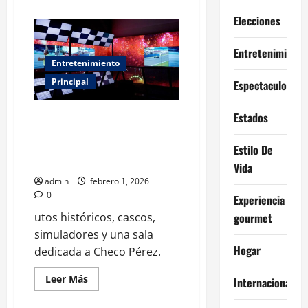
acerca
de
Elecciones
Godzilla
invade
el
Entretenimiento
Centro
Histórico
Entretenimiento
con
una
Principal
Espectaculos
exposición
gratis
en
Estados
La Fórmula 1 acelera en CDMX:
el
MIDE
fecha, precios y todo sobre la
nueva experiencia inmersiva
Estilo De
oficial
Vida
admin
febrero 1, 2026
0
Experiencia
gourmet
utos históricos, cascos,
simuladores y una sala
Hogar
dedicada a Checo Pérez.
Leer
Leer Más
Internacional
más
acerca
de