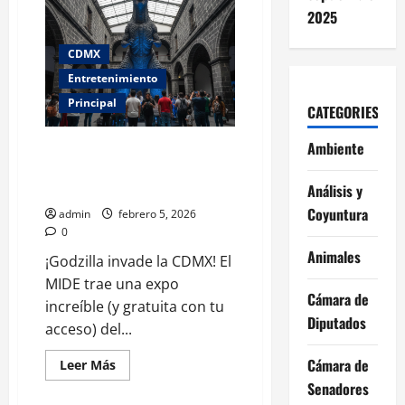
hacer
este
2025
fin
de
semana
CDMX
en
CDMX:
Entretenimiento
5
planes
Principal
CATEGORIES
imperdibles
del
7
Ambiente
Godzilla invade el Centro
y
8
Histórico con una exposición
de
gratis en el MIDE
Análisis y
febrero
Coyuntura
admin
febrero 5, 2026
0
Animales
¡Godzilla invade la CDMX! El
MIDE trae una expo
Cámara de
increíble (y gratuita con tu
Diputados
acceso) del...
Cámara de
Leer
Leer Más
más
Senadores
acerca
de