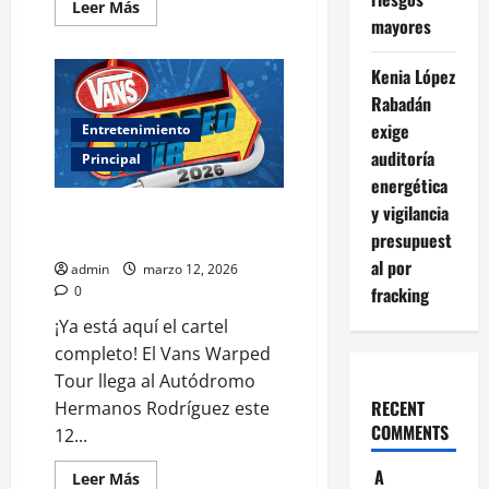
Leer
Leer Más
más
mayores
acerca
de
Radiohead
Kenia López
anuncia
“Motion
Rabadán
Picture
exige
House:
Entretenimiento
Kid
auditoría
Amnesia”
Principal
en
energética
CDMX
y vigilancia
Vans Warped Tour México 2026:
Revelan cartel oficial y fechas
presupuest
al por
admin
marzo 12, 2026
0
fracking
¡Ya está aquí el cartel
completo! El Vans Warped
Tour llega al Autódromo
RECENT
Hermanos Rodríguez este
COMMENTS
12...
A
Leer
Leer Más