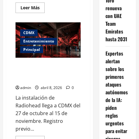
Toro
Leer
renueva
Leer Más
más
con UAE
acerca
de
Team
Flow
Fest
Emirates
CDMX
2026
en
hasta 2031
Entretenimiento
CDMX:
fechas,
Principal
cartel
Expertos
oficial
y
alertan
preventa
Radiohead anuncia “Motion
confirmada
sobre los
Picture House: Kid Amnesia” en
primeros
CDMX
ataques
admin
abril 8, 2026
0
autónomos
La instalación de
de la IA:
Radiohead llega a CDMX del
piden
27 de octubre al 15 de
reglas
noviembre. Registro
urgentes
previo...
para evitar
riesgos