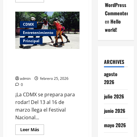
más
WordPress
acerca
de
Commenter
Vans
Warped
en
Hello
Tour
CDMX
México
world!
2026:
Entretenimiento
Revelan
cartel
Principal
oficial
y
fechas
Festival Nacional Roller CDMX
ARCHIVES
2026: fecha, rutas, retos y la
vibra sobre ruedas imperdible
agosto
admin
febrero 25, 2026
2026
0
¡La CDMX se prepara para
julio 2026
rodar! Del 13 al 16 de
marzo llega el Festival
junio 2026
Nacional...
mayo 2026
Leer
Leer Más
más