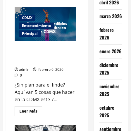
acerca
abril 2026
de
Festival
Nacional
marzo 2026
Roller
CDMX
CDMX
2026:
Entretenimiento
febrero
fecha,
rutas,
Principal
2026
retos
y
la
Qué hacer este fin de semana
vibra
enero 2026
sobre
en CDMX: 5 planes imperdibles
ruedas
del 7 y 8 de febrero
imperdible
diciembre
admin
febrero 6, 2026
2025
0
¿Sin plan para el finde?
noviembre
Aquí van 5 cosas que hacer
2025
en la CDMX este 7...
octubre
Leer
Leer Más
2025
más
acerca
de
Qué
septiembre