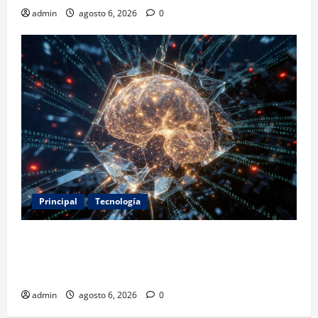
admin
agosto 6, 2026
0
Principal
Tecnología
Expertos alertan sobre los primeros ataques
autónomos de la IA: piden reglas urgentes para
evitar riesgos mayores
admin
agosto 6, 2026
0