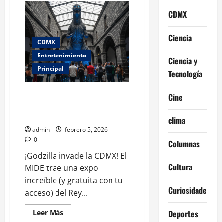
Godzilla
invade
CDMX
el
Centro
Histórico
Ciencia
con
CDMX
una
exposición
Entretenimiento
Ciencia y
gratis
en
Principal
Tecnología
el
MIDE
Godzilla invade el Centro
Cine
Histórico con una exposición
gratis en el MIDE
clima
admin
febrero 5, 2026
0
Columnas
¡Godzilla invade la CDMX! El
Cultura
MIDE trae una expo
increíble (y gratuita con tu
Curiosidades
acceso) del Rey...
Leer
Leer Más
Deportes
más