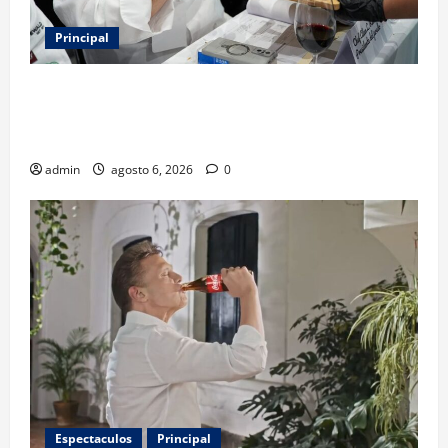
Principal
Expo Pan 2026 llega a CDMX: fechas, chefs
invitados, concursos y cómo asistir al gran evento
de la panadería
admin
agosto 6, 2026
0
Espectaculos
Principal