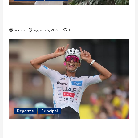
Luis Miguel reaparece en comercial tras meses
alejado de los escenarios
admin
agosto 6, 2026
0
Deportes
Principal
Isaac del Toro renueva con UAE Team Emirates hasta
2031