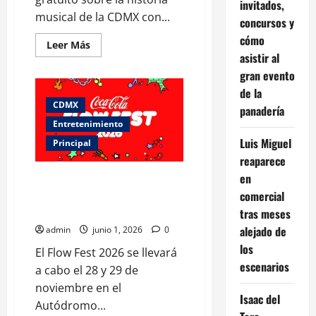
invitados,
musical de la CDMX con...
concursos y
cómo
Leer
Leer Más
más
asistir al
acerca
de
gran evento
Videomapping
de la
gratis
en
CDMX
panadería
Bellas
Artes:
Entretenimiento
últimas
Luis Miguel
funciones
Principal
este
reaparece
16
de
en
Flow Fest 2026 en CDMX:
junio
fechas, cartel oficial y preventa
comercial
confirmada
tras meses
alejado de
admin
junio 1, 2026
0
los
El Flow Fest 2026 se llevará
escenarios
a cabo el 28 y 29 de
noviembre en el
Isaac del
Autódromo...