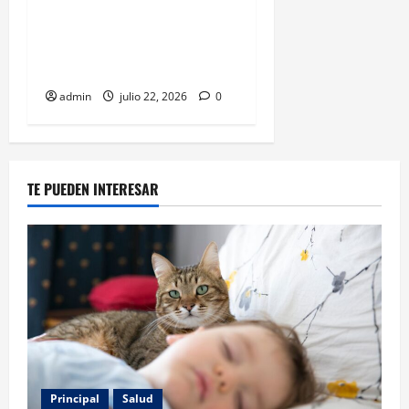
Ismael Burgueño toma
ventaja en Morena y
redefine el futuro fronterizo
admin
julio 22, 2026
0
TE PUEDEN INTERESAR
Principal
Salud