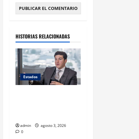
HISTORIAS RELACIONADAS
Estados
La deuda de Nuevo León
rebasa los 80 mil millones
de pesos al cierre del
gobierno de Samuel García
admin
agosto 3, 2026
0