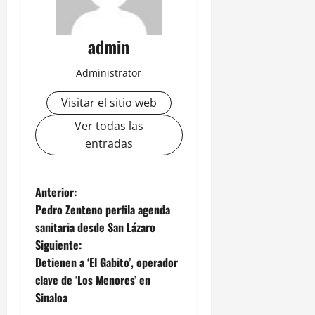
admin
Administrator
Visitar el sitio web
Ver todas las
entradas
N
Anterior:
Pedro Zenteno perfila agenda
a
sanitaria desde San Lázaro
Siguiente:
v
Detienen a ‘El Gabito’, operador
e
clave de ‘Los Menores’ en
Sinaloa