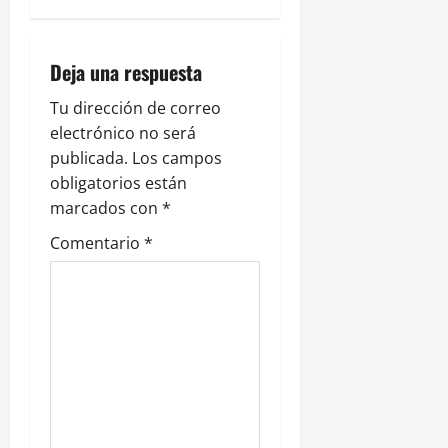
g
a
Deja una respuesta
c
Tu dirección de correo
i
electrónico no será
ó
publicada.
Los campos
obligatorios están
n
marcados con
*
d
Comentario
*
e
e
n
t