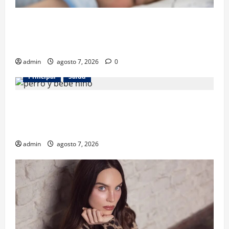
Los gatos también pueden ser terapeutas: estudio
revela beneficios para niños con discapacidades del
desarrollo
admin
agosto 7, 2026
0
Principal
Salud
¿Tener un perro ayuda a proteger la salud de los
niños? Un estudio revela menos infecciones y uso
de antibióticos
admin
agosto 7, 2026