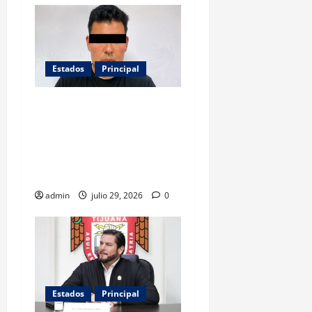
Estados
Principal
Causa indignación posible
beneficio a «Pucho» Lozano;
busca Fiscalía convertirlo
en informante en caso «La
Tía Paty»
admin
julio 29, 2026
0
Estados
Principal