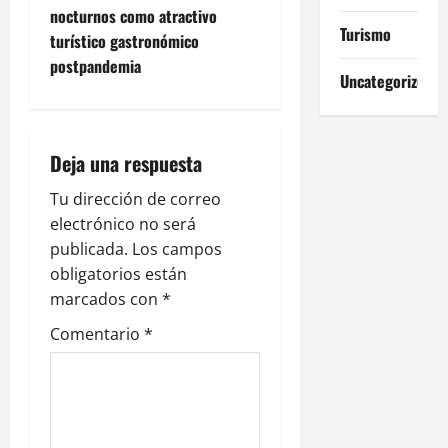
nocturnos como atractivo
g
Turismo
turístico gastronómico
postpandemia
a
Uncategorized
c
i
Deja una respuesta
ó
Tu dirección de correo
electrónico no será
n
publicada.
Los campos
obligatorios están
d
marcados con
*
e
Comentario
*
e
n