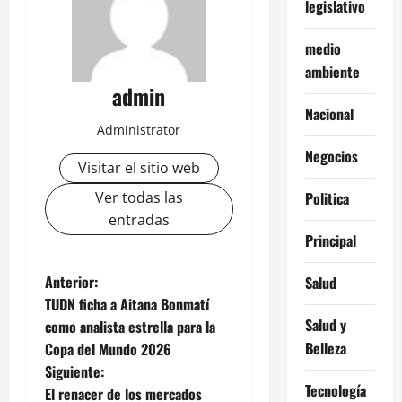
legislativo
medio
ambiente
admin
Nacional
Administrator
Negocios
Visitar el sitio web
Ver todas las
Politica
entradas
Principal
N
Anterior:
Salud
TUDN ficha a Aitana Bonmatí
a
Salud y
como analista estrella para la
Belleza
Copa del Mundo 2026
v
Siguiente:
Tecnología
e
El renacer de los mercados