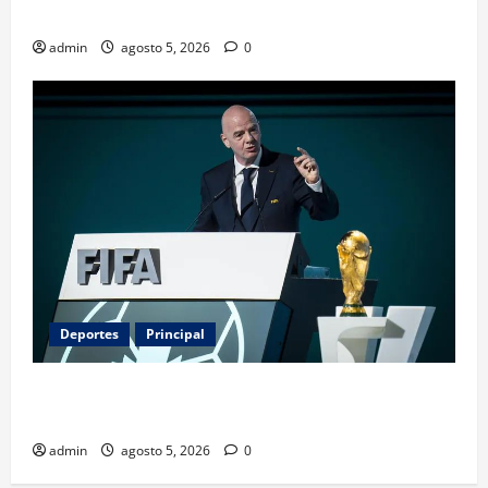
servicio que divide opiniones en Estados Unidos
admin
agosto 5, 2026
0
Deportes
Principal
Infantino y el Mundial 2030: ¿una jugada para
seguir en FIFA?
admin
agosto 5, 2026
0