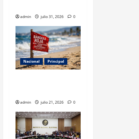
célula del ‘R1’ ligada al CJNG
en Michoacán
admin
julio 31, 2026
0
Nacional
Principal
Cofepris detecta cinco
playas no aptas para uso
recreativo en México
admin
julio 21, 2026
0