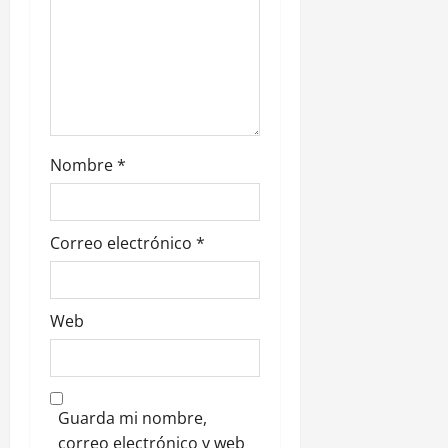
t
r
a
d
Nombre
*
a
s
Correo electrónico
*
Web
Guarda mi nombre,
correo electrónico y web