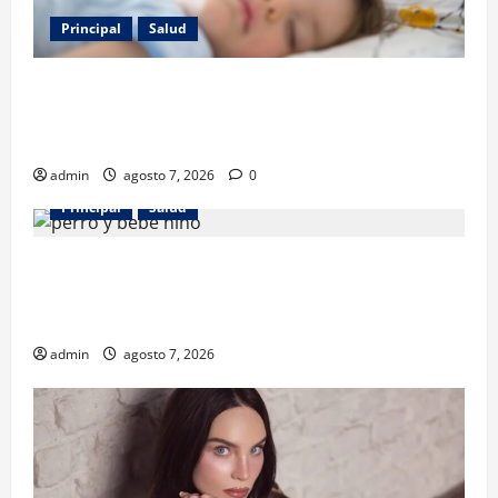
Principal
Salud
Los gatos también pueden ser terapeutas: estudio
revela beneficios para niños con discapacidades del
desarrollo
admin
agosto 7, 2026
0
Principal
Salud
¿Tener un perro ayuda a proteger la salud de los
niños? Un estudio revela menos infecciones y uso
de antibióticos
admin
agosto 7, 2026