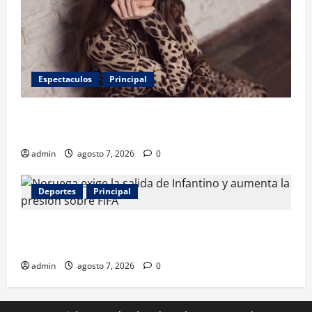
Espectaculos
Principal
Belinda encabeza a los 50 más bellos de People en
Español; estos mexicanos también aparecen
admin
agosto 7, 2026
0
Deportes
Principal
Noruega exige la salida de Infantino y aumenta la
presión sobre FIFA
admin
agosto 7, 2026
0