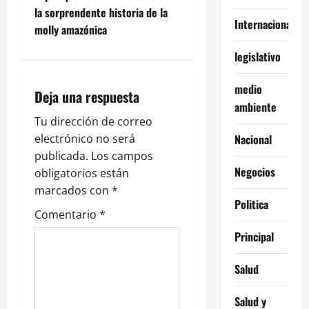
e
la sorprendente historia de la
g
Internacionales
molly amazónica
a
legislativo
c
medio
Deja una respuesta
ambiente
i
Tu dirección de correo
ó
electrónico no será
Nacional
publicada.
Los campos
n
Negocios
obligatorios están
marcados con
*
d
Politica
Comentario
*
e
Principal
e
Salud
n
Salud y