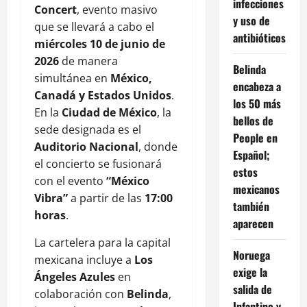
infecciones
Concert
, evento masivo
y uso de
que se llevará a cabo el
antibióticos
miércoles 10 de junio de
2026
de manera
Belinda
simultánea en
México,
encabeza a
Canadá y Estados Unidos
.
los 50 más
En la
Ciudad de México
, la
bellos de
sede designada es el
People en
Auditorio Nacional
, donde
Español;
el concierto se fusionará
estos
con el evento
“México
mexicanos
Vibra”
a partir de las
17:00
también
horas
.
aparecen
La cartelera para la capital
Noruega
mexicana incluye a
Los
exige la
Ángeles Azules
en
salida de
colaboración con
Belinda
,
Infantino y