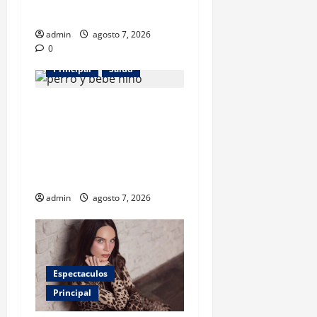
desarrollo
admin
agosto 7, 2026
0
Principal
Salud
¿Tener un perro ayuda a
proteger la salud de los
niños? Un estudio revela
menos infecciones y uso de
antibióticos
admin
agosto 7, 2026
Espectaculos
Principal