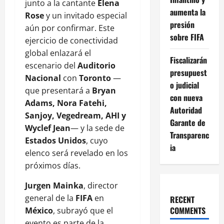
junto a la cantante
Elena
aumenta la
Rose
y un invitado especial
presión
aún por confirmar. Este
sobre FIFA
ejercicio de conectividad
global enlazará el
Fiscalizarán
escenario del
Auditorio
presupuest
Nacional
con
Toronto
—
o judicial
que presentará a
Bryan
con nueva
Adams, Nora Fatehi,
Autoridad
Sanjoy, Vegedream, AHI y
Garante de
Wyclef Jean
— y la sede de
Transparenc
Estados Unidos
, cuyo
ia
elenco será revelado en los
próximos días.
Jurgen Mainka
, director
general de la
FIFA
en
RECENT
COMMENTS
México
, subrayó que el
evento es parte de la