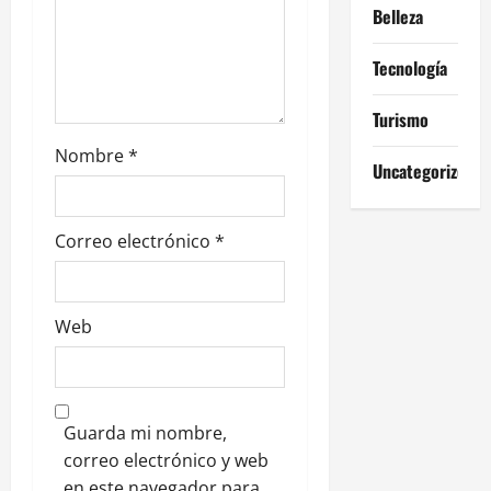
t
Belleza
r
Tecnología
a
Turismo
d
Nombre
*
Uncategorized
a
s
Correo electrónico
*
Web
Guarda mi nombre,
correo electrónico y web
en este navegador para