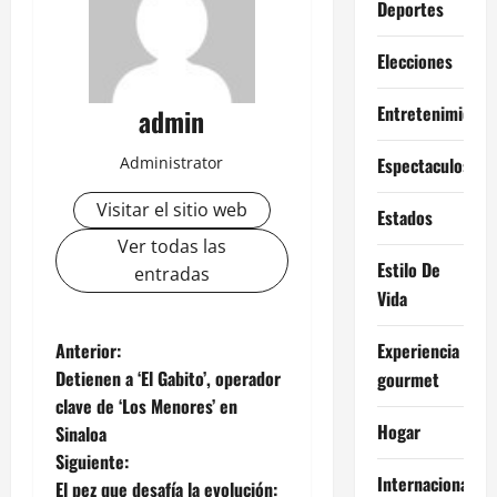
Deportes
Elecciones
Entretenimiento
admin
Administrator
Espectaculos
Visitar el sitio web
Estados
Ver todas las
Estilo De
entradas
Vida
N
Anterior:
Experiencia
Detienen a ‘El Gabito’, operador
gourmet
a
clave de ‘Los Menores’ en
Hogar
Sinaloa
v
Siguiente:
Internacional
El pez que desafía la evolución: