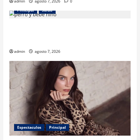
admin
agosto 7, 2026
0
Principal
Salud
¿Tener un perro ayuda a proteger la salud de los
niños? Un estudio revela menos infecciones y uso
de antibióticos
admin
agosto 7, 2026
Espectaculos
Principal