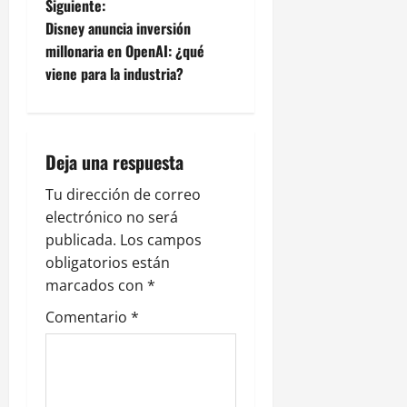
Siguiente:
e
Disney anuncia inversión
millonaria en OpenAI: ¿qué
g
viene para la industria?
a
c
Deja una respuesta
i
Tu dirección de correo
ó
electrónico no será
publicada.
Los campos
n
obligatorios están
marcados con
*
d
Comentario
*
e
e