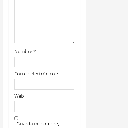
n
t
r
a
d
Nombre
*
a
s
Correo electrónico
*
Web
Guarda mi nombre,