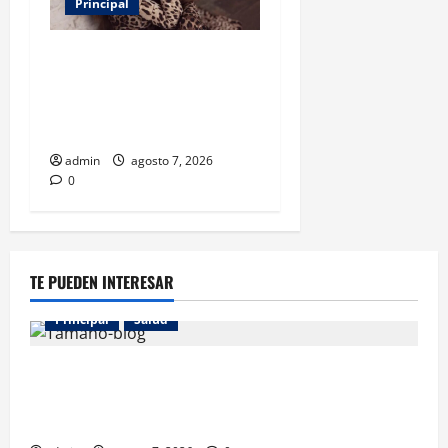
Principal
Belinda encabeza a los 50
más bellos de People en
Español; estos mexicanos
también aparecen
admin
agosto 7, 2026
0
TE PUEDEN INTERESAR
Principal
Salud
Los gatos también pueden ser terapeutas: estudio
revela beneficios para niños con discapacidades del
desarrollo