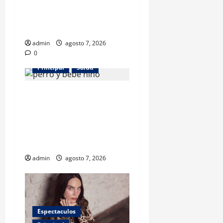
revela beneficios para niños
con discapacidades del
desarrollo
admin
agosto 7, 2026
0
Principal
Salud
¿Tener un perro ayuda a
proteger la salud de los
niños? Un estudio revela
menos infecciones y uso de
antibióticos
admin
agosto 7, 2026
Espectaculos