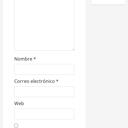
n
t
r
a
d
Nombre
*
a
s
Correo electrónico
*
Web