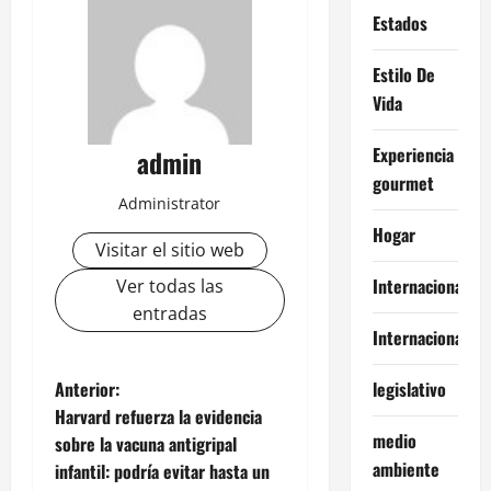
Estados
Estilo De
Vida
Experiencia
admin
gourmet
Administrator
Hogar
Visitar el sitio web
Internacional
Ver todas las
entradas
Internacionales
N
Anterior:
legislativo
Harvard refuerza la evidencia
a
medio
sobre la vacuna antigripal
ambiente
infantil: podría evitar hasta un
v