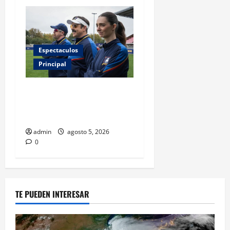
Espectaculos
Principal
Ted Lasso regresa con el
nuevo equipo femenil del
AFC Richmond
admin
agosto 5, 2026
0
TE PUEDEN INTERESAR