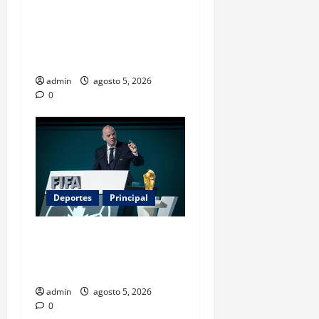
por un huracán: el nuevo
servicio que divide
opiniones en Estados
Unidos
admin
agosto 5, 2026
0
Deportes
Principal
Infantino y el Mundial 2030:
¿una jugada para seguir en
FIFA?
admin
agosto 5, 2026
0