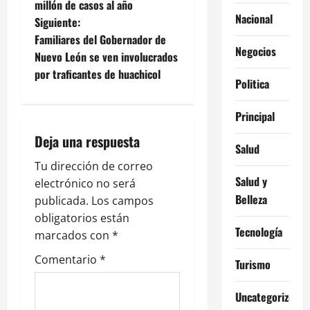
millón de casos al año
Nacional
e
Siguiente:
Familiares del Gobernador de
g
Negocios
Nuevo León se ven involucrados
por traficantes de huachicol
a
Politica
c
Principal
i
Deja una respuesta
Salud
ó
Tu dirección de correo
Salud y
electrónico no será
n
Belleza
publicada.
Los campos
obligatorios están
d
Tecnología
marcados con
*
e
Comentario
*
Turismo
e
Uncategorized