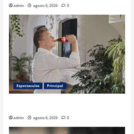
admin
agosto 6, 2026
0
Espectaculos
Principal
Luis Miguel reaparece en comercial tras meses
alejado de los escenarios
admin
agosto 6, 2026
0