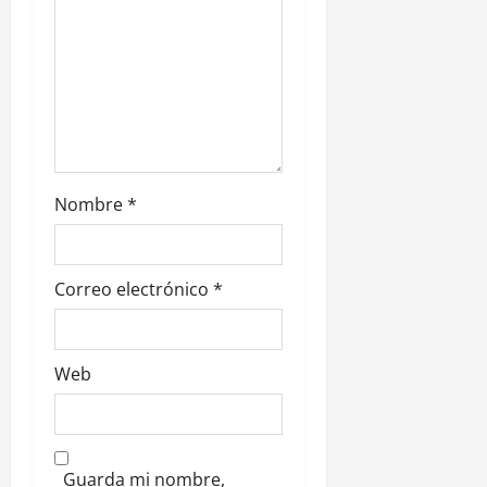
n
t
r
a
d
Nombre
*
a
s
Correo electrónico
*
Web
Guarda mi nombre,