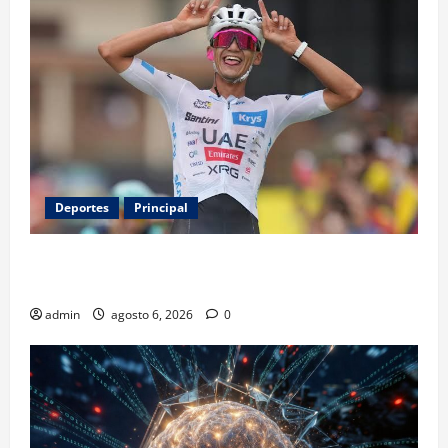
Deportes
Principal
Isaac del Toro renueva con UAE Team Emirates hasta
2031
admin
agosto 6, 2026
0