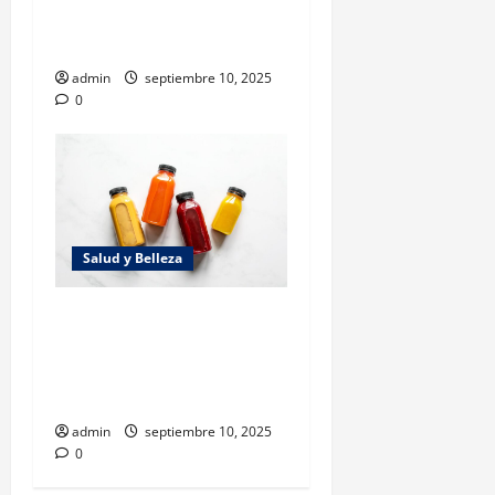
científicas para el cambio
real
admin
septiembre 10, 2025
0
Salud y Belleza
Vida sin azúcar: 7
transformaciones
corporales en 30 días según
la ciencia
admin
septiembre 10, 2025
0