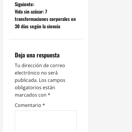
v
Siguiente:
e
Vida sin azúcar: 7
transformaciones corporales en
g
30 días según la ciencia
a
c
Deja una respuesta
i
Tu dirección de correo
ó
electrónico no será
publicada.
Los campos
n
obligatorios están
marcados con
*
d
Comentario
*
e
e