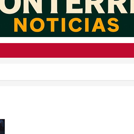
Estudio de Harvard revela que los pulpos saborean con sus