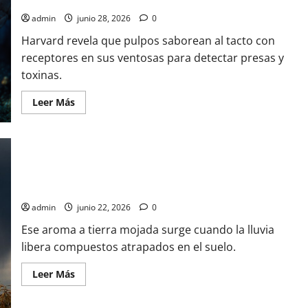
brazos
admin
junio 28, 2026
0
Harvard revela que pulpos saborean al tacto con
receptores en sus ventosas para detectar presas y
toxinas.
Leer
Leer Más
más
acerca
de
Estudio
de
Harvard
revela
que
El olor a lluvia tiene nombre: petrichor
los
pulpos
saborean
admin
junio 22, 2026
0
con
sus
Ese aroma a tierra mojada surge cuando la lluvia
brazos
libera compuestos atrapados en el suelo.
Leer
Leer Más
más
acerca
de