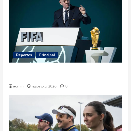
Deportes
Principal
Infantino y el Mundial 2030: ¿una jugada para
seguir en FIFA?
admin
agosto 5, 2026
0