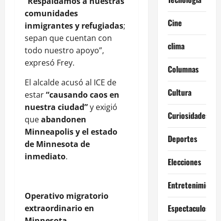
“
Respaldamos a nuestras
comunidades
Cine
inmigrantes y refugiadas
;
sepan que cuentan con
clima
todo nuestro apoyo”,
expresó Frey.
Columnas
El alcalde acusó al ICE de
Cultura
estar
“causando caos en
nuestra ciudad”
y exigió
Curiosidades
que
abandonen
Minneapolis y el estado
Deportes
de Minnesota de
inmediato
.
Elecciones
Entretenimiento
Operativo migratorio
Espectaculos
extraordinario en
Minnesota