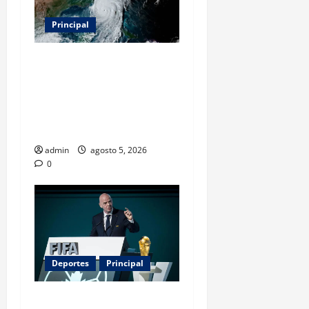
Principal
Evacuar en avión privado
por un huracán: el nuevo
servicio que divide
opiniones en Estados
Unidos
admin
agosto 5, 2026
0
Deportes
Principal
Infantino y el Mundial 2030: