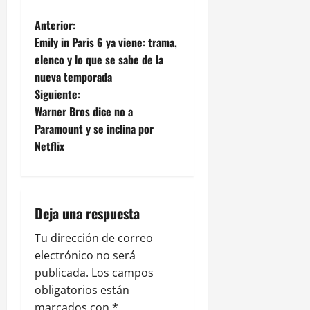
N
Anterior:
Emily in Paris 6 ya viene: trama,
a
elenco y lo que se sabe de la
nueva temporada
v
Siguiente:
e
Warner Bros dice no a
Paramount y se inclina por
g
Netflix
a
c
Deja una respuesta
i
Tu dirección de correo
ó
electrónico no será
publicada.
Los campos
n
obligatorios están
marcados con
*