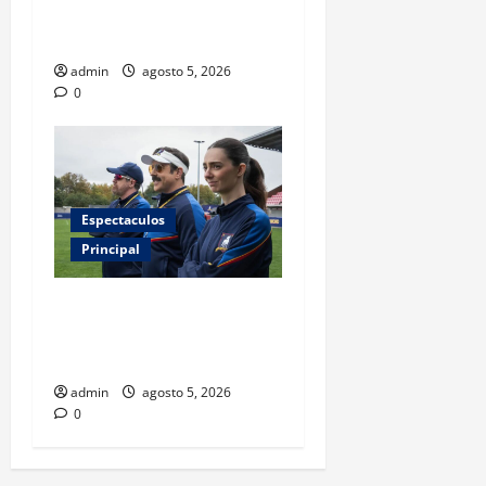
¿una jugada para seguir en
FIFA?
admin
agosto 5, 2026
0
Espectaculos
Principal
Ted Lasso regresa con el
nuevo equipo femenil del
AFC Richmond
admin
agosto 5, 2026
0