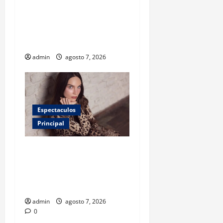
proteger la salud de los
niños? Un estudio revela
menos infecciones y uso de
antibióticos
admin
agosto 7, 2026
Espectaculos
Principal
Belinda encabeza a los 50
más bellos de People en
Español; estos mexicanos
también aparecen
admin
agosto 7, 2026
0