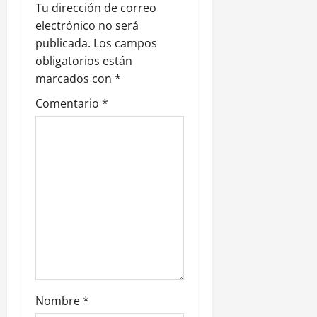
i
Tu dirección de correo
ó
electrónico no será
publicada.
Los campos
n
obligatorios están
marcados con
*
d
Comentario
*
e
e
n
t
r
a
d
Nombre
*