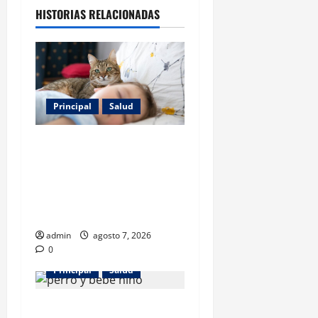
HISTORIAS RELACIONADAS
Principal
Salud
Los gatos también pueden
ser terapeutas: estudio
revela beneficios para niños
con discapacidades del
desarrollo
admin
agosto 7, 2026
0
Principal
Salud
¿Tener un perro ayuda a