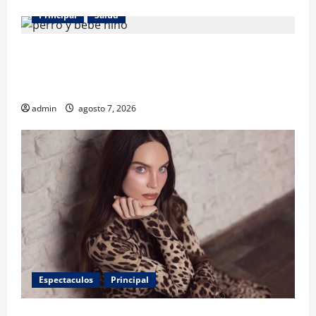
Principal
Salud
¿Tener un perro ayuda a proteger la salud de los
niños? Un estudio revela menos infecciones y uso
de antibióticos
admin
agosto 7, 2026
Espectaculos
Principal