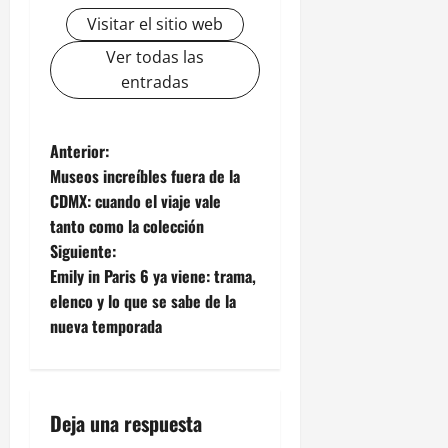
Visitar el sitio web
Ver todas las
entradas
N
Anterior:
Museos increíbles fuera de la
a
CDMX: cuando el viaje vale
tanto como la colección
v
Siguiente:
e
Emily in Paris 6 ya viene: trama,
elenco y lo que se sabe de la
g
nueva temporada
a
c
Deja una respuesta