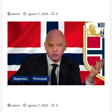
Belinda encabeza a los 50 más bellos de People en
Español; estos mexicanos también aparecen
admin
agosto 7, 2026
0
Deportes
Principal
Noruega exige la salida de Infantino y aumenta la
presión sobre FIFA
admin
agosto 7, 2026
0