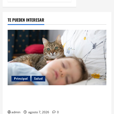
TE PUEDEN INTERESAR
Principal
Salud
Los gatos también pueden ser terapeutas: estudio
revela beneficios para niños con discapacidades del
desarrollo
admin
agosto 7, 2026
0