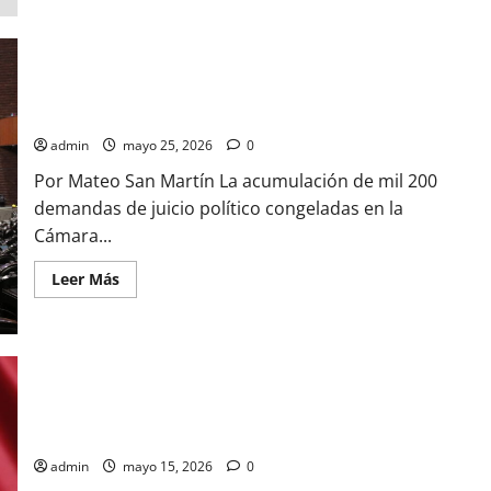
de
Monreal
frena
reforma
electoral
para
CRISIS INSTITUCIONAL: LA PARÁLISIS DEL JUICIO POLÍTICO EN
buscar
consenso
EL CONGRESO
admin
mayo 25, 2026
0
Por Mateo San Martín La acumulación de mil 200
demandas de juicio político congeladas en la
Cámara...
Leer
Leer Más
más
acerca
de
CRISIS
INSTITUCIONAL:
LA
PARÁLISIS
DEL
Kenia López Rabadán frena intento de ocultar archivos de
JUICIO
POLÍTICO
selección del INE
EN
EL
admin
mayo 15, 2026
0
CONGRESO