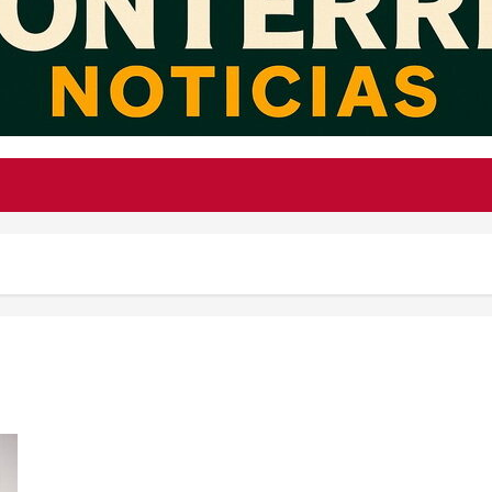
Kenia López presenta alarmantes cifras de violencia y exige