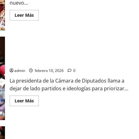
nuevo...
Leer
Leer Más
más
acerca
de
La
Cámara
de
Diputados
elige
a
Kenia López Rabadán advierte una crisis de inseguridad y
Aureliano
llama a una respuesta de Estado
Hernández
Palacios
admin
febrero 10, 2026
0
como
nuevo
auditor
La presidenta de la Cámara de Diputados llama a
superior
dejar de lado partidos e ideologías para priorizar...
de
la
Federación
Leer
Leer Más
más
acerca
de
Kenia
López
Rabadán
advierte
una