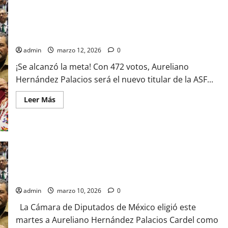
el
“duende
machista”
que
Consenso total en San Lázaro: Aureliano Hernández es el
amenaza
nuevo auditor
la
paridad
admin
marzo 12, 2026
0
en
ayuntamientos
¡Se alcanzó la meta! Con 472 votos, Aureliano
Hernández Palacios será el nuevo titular de la ASF...
Leer
Leer Más
más
acerca
de
Consenso
total
en
San
Lázaro:
Aureliano
La Cámara de Diputados elige a Aureliano Hernández Palacios
Hernández
como nuevo auditor superior de la Federación
es
el
admin
marzo 10, 2026
0
nuevo
auditor
La Cámara de Diputados de México eligió este
martes a Aureliano Hernández Palacios Cardel como