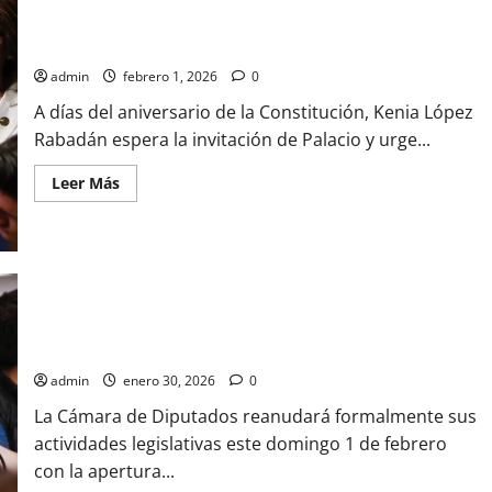
crisis
de
López Rabadán: lista para Querétaro y pide blindar elecciones
inseguridad
del narco
y
llama
admin
febrero 1, 2026
0
a
una
respuesta
A días del aniversario de la Constitución, Kenia López
de
Rabadán espera la invitación de Palacio y urge...
Estado
Leer
Leer Más
más
acerca
de
López
Rabadán:
lista
para
Querétaro
y
Kenia López Rabadán convoca a Congreso General y
pide
conmemoración de la Constitución
blindar
elecciones
del
admin
enero 30, 2026
0
narco
La Cámara de Diputados reanudará formalmente sus
actividades legislativas este domingo 1 de febrero
con la apertura...