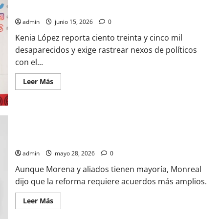
auditoría institucional
admin
junio 15, 2026
0
Kenia López reporta ciento treinta y cinco mil
desaparecidos y exige rastrear nexos de políticos
con el...
Leer
Leer Más
más
acerca
de
Kenia
López
presenta
alarmantes
cifras
Monreal frena reforma electoral para buscar consenso
de
violencia
admin
mayo 28, 2026
0
y
exige
Aunque Morena y aliados tienen mayoría, Monreal
auditoría
institucional
dijo que la reforma requiere acuerdos más amplios.
Leer
Leer Más
más
acerca