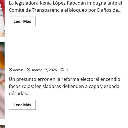
La legisladora Kenia López Rabadán impugna ante el
Comité de Transparencia el bloqueo por 5 años de...
Leer
Leer Más
más
acerca
de
Kenia
López
Rabadán
frena
intento
Alerta feminista: el “duende machista” que amenaza la
de
ocultar
paridad en ayuntamientos
archivos
de
admin
marzo 17, 2026
0
selección
del
Un presunto error en la reforma electoral encendió
INE
focos rojos; legisladoras defienden a capa y espada
décadas...
Leer
Leer Más
más
acerca
de
Alerta
feminista: