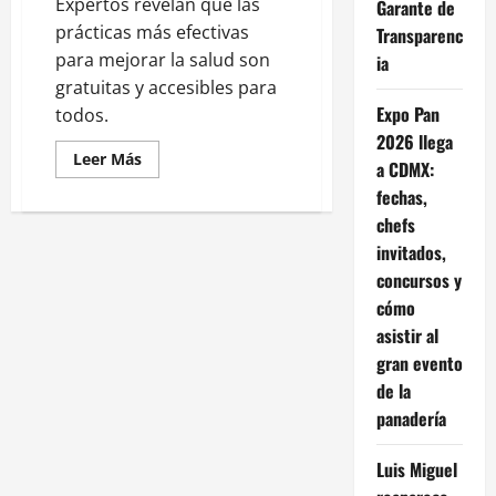
Expertos revelan que las
Garante de
prácticas más efectivas
Transparenc
para mejorar la salud son
ia
gratuitas y accesibles para
Expo Pan
todos.
2026 llega
Leer
Leer Más
a CDMX:
más
acerca
fechas,
de
Bienestar
chefs
sin
invitados,
costo:
hábitos
concursos y
saludables
que
cómo
no
afectan
asistir al
tu
economía
gran evento
de la
panadería
Luis Miguel