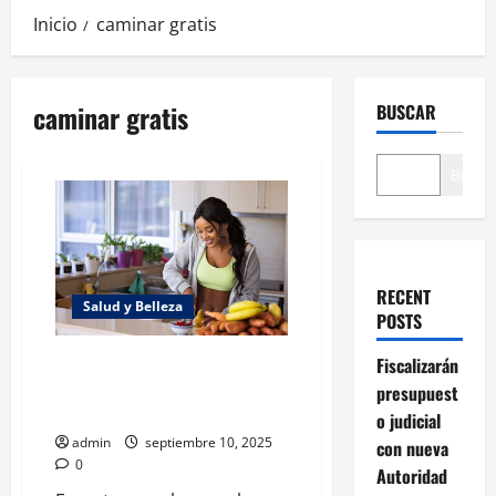
Inicio
caminar gratis
caminar gratis
BUSCAR
Buscar
RECENT
Salud y Belleza
POSTS
Bienestar sin costo: hábitos
Fiscalizarán
saludables que no afectan tu
presupuest
economía
o judicial
admin
septiembre 10, 2025
con nueva
0
Autoridad