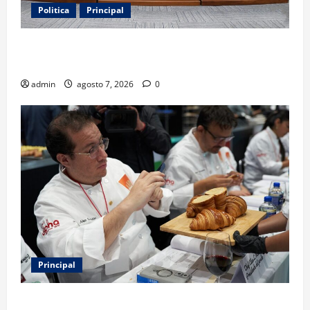
Politica
Principal
Fiscalizarán presupuesto judicial con nueva
Autoridad Garante de Transparencia
admin
agosto 7, 2026
0
Principal
Expo Pan 2026 llega a CDMX: fechas, chefs