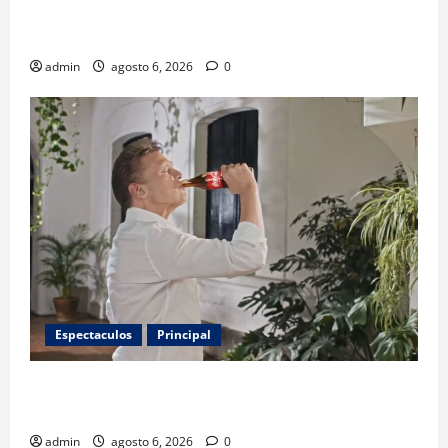
invitados, concursos y cómo asistir al gran evento
de la panadería
admin
agosto 6, 2026
0
Espectaculos
Principal
Luis Miguel reaparece en comercial tras meses
alejado de los escenarios
admin
agosto 6, 2026
0