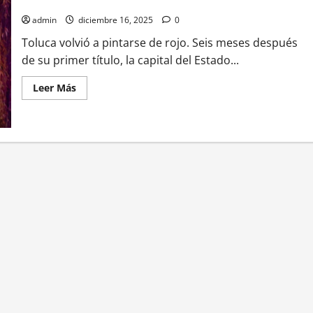
Toluca celebra en grande su bicampeonato con fiesta roja
admin
diciembre 16, 2025
0
Toluca volvió a pintarse de rojo. Seis meses después
de su primer título, la capital del Estado...
Leer
Leer Más
más
acerca
de
Toluca
celebra
en
grande
su
bicampeonato
con
fiesta
roja