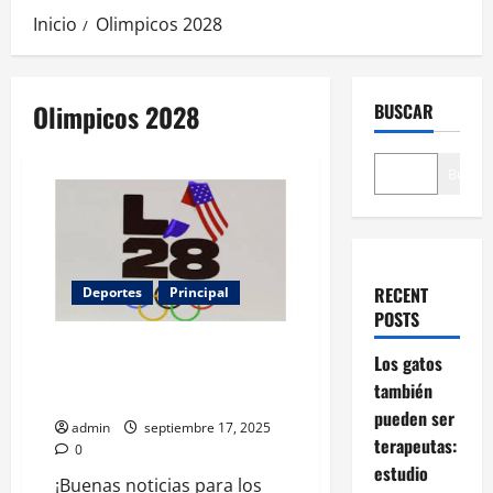
Inicio
Olimpicos 2028
Olimpicos 2028
BUSCAR
Buscar
RECENT
Deportes
Principal
POSTS
¡A precios accesibles! Entradas
Los gatos
para LA 2028 arrancan en $28
también
dólares
pueden ser
admin
septiembre 17, 2025
terapeutas:
0
estudio
¡Buenas noticias para los