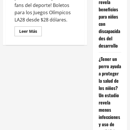
revela
fans del deporte! Boletos
beneficios
para los Juegos Olímpicos
para niños
LA28 desde $28 dólares.
con
discapacida
Leer
Leer Más
más
des del
acerca
de
desarrollo
¡A
precios
accesibles!
¿Tener un
Entradas
para
perro ayuda
LA
2028
a proteger
arrancan
en
la salud de
$28
los niños?
dólares
Un estudio
revela
menos
infecciones
y uso de