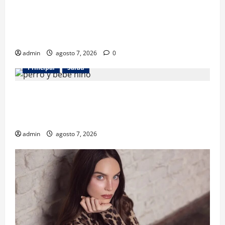
Los gatos también pueden ser terapeutas: estudio
revela beneficios para niños con discapacidades del
desarrollo
admin
agosto 7, 2026
0
Principal
Salud
¿Tener un perro ayuda a proteger la salud de los
niños? Un estudio revela menos infecciones y uso
de antibióticos
admin
agosto 7, 2026