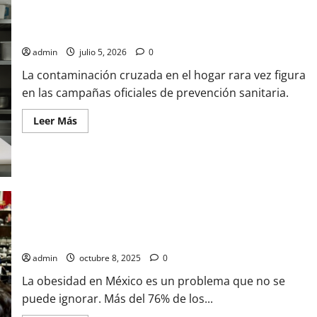
Higiene en la cocina, un pendiente en las políticas de salud
pública
admin
julio 5, 2026
0
La contaminación cruzada en el hogar rara vez figura
en las campañas oficiales de prevención sanitaria.
Leer
Leer Más
más
acerca
de
Higiene
en
la
cocina,
un
pendiente
en
Diputado impulsa tratamiento moderno contra la obesidad en
las
México
políticas
de
salud
admin
octubre 8, 2025
0
pública
La obesidad en México es un problema que no se
puede ignorar. Más del 76% de los...