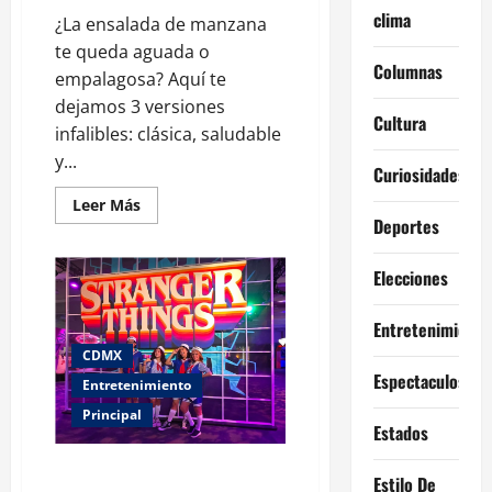
clima
¿La ensalada de manzana
te queda aguada o
Columnas
empalagosa? Aquí te
dejamos 3 versiones
Cultura
infalibles: clásica, saludable
y...
Curiosidades
Leer
Leer Más
más
Deportes
acerca
de
Así
Elecciones
se
prepara
la
ensalada
Entretenimiento
de
CDMX
manzana:
3
Espectaculos
Entretenimiento
versiones
navideñas
Principal
imperdibles
Estados
CDMX vive momento digno de
Estilo De