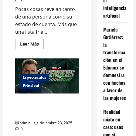
la
inteligencia
Pocas cosas revelan tanto
artificial
de una persona como su
estado de cuenta. Más que
Mariela
una lista fría...
Gutiérrez:
Leer
Leer Más
la
más
transforma
acerca
de
ción en el
El
análisis
Edomex se
de
gastos
demuestra
como
Espectaculos
forma
con hechos
Principal
de
a favor de
autoconocimiento
las mujeres
¡Vuelve Steve Rogers! Marvel
presenta el primer teaser de
Realidad
Avengers: Doomsday
mixta en
admin
diciembre 23, 2025
casa: usos
0
que sí