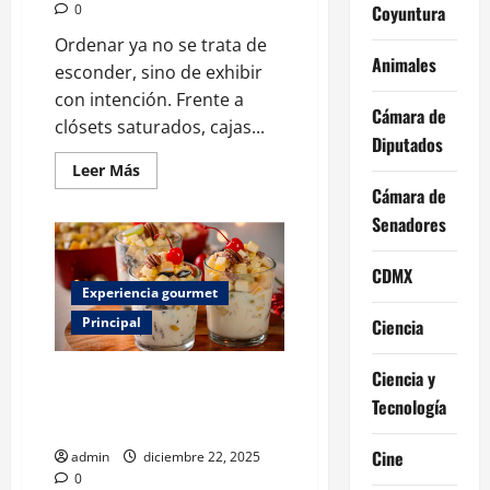
0
Coyuntura
Ordenar ya no se trata de
Animales
esconder, sino de exhibir
con intención. Frente a
Cámara de
clósets saturados, cajas...
Diputados
Leer
Leer Más
más
Cámara de
acerca
de
Senadores
Almacenamiento
hidden
in
CDMX
plain
sight:
Experiencia gourmet
soluciones
de
Principal
Ciencia
organización
que
son
Ciencia y
Así se prepara la ensalada de
tan
bonitas
manzana: 3 versiones navideñas
Tecnología
que
imperdibles
decoran
Cine
admin
diciembre 22, 2025
0