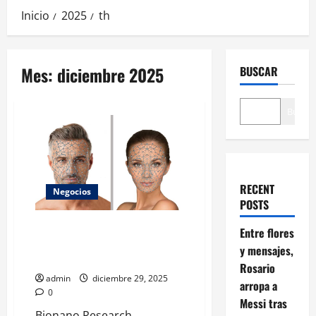
Inicio
2025
th
Mes:
diciembre 2025
BUSCAR
Buscar
RECENT
Negocios
POSTS
México presenta el primer
Entre flores
nanoprotector dérmico
y mensajes,
inteligente a nivel global
Rosario
admin
diciembre 29, 2025
arropa a
0
Messi tras
Bionano Research,