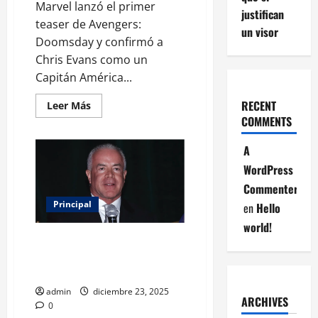
Marvel lanzó el primer
justifican
teaser de Avengers:
un visor
Doomsday y confirmó a
Chris Evans como un
Capitán América...
RECENT
Leer
Leer Más
más
COMMENTS
acerca
de
¡Vuelve
A
Steve
Rogers!
WordPress
Marvel
presenta
Commenter
el
primer
Principal
en
Hello
teaser
de
world!
Avengers:
Raúl Rocha se queda sin
Doomsday
protección legal: revocan
amparo que impedía su arresto
admin
diciembre 23, 2025
ARCHIVES
0