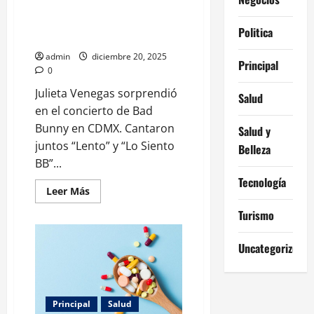
incendian el Estadio GNP: así
fue la colaboración sorpresa en
Politica
CDMX
admin
diciembre 20, 2025
Principal
0
Julieta Venegas sorprendió
Salud
en el concierto de Bad
Bunny en CDMX. Cantaron
Salud y
juntos “Lento” y “Lo Siento
Belleza
BB”...
Tecnología
Leer
Leer Más
más
acerca
Turismo
de
Julieta
Venegas
Uncategorized
y
Bad
Bunny
incendian
el
Estadio
Principal
Salud
GNP: