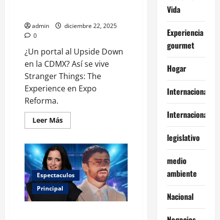
Stranger Things: aparece
Vida
supuesto portal
admin
diciembre 22, 2025
Experiencia
0
gourmet
¿Un portal al Upside Down
en la CDMX? Así se vive
Hogar
Stranger Things: The
Experience en Expo
Internacional
Reforma.
Internacionales
Leer
Leer Más
más
acerca
legislativo
de
CDMX
vive
medio
momento
digno
ambiente
de
Espectaculos
Stranger
Things:
Principal
aparece
Nacional
supuesto
portal
Julieta Venegas y Bad Bunny
Negocios