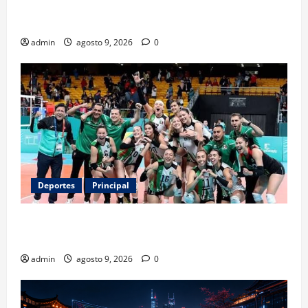
Entre flores y mensajes, Rosario arropa a Messi tras
la muerte de su padre
admin
agosto 9, 2026
0
Deportes
Principal
Los retos que esperan a los atletas mexicanos
rumbo a Los Ángeles 2028
admin
agosto 9, 2026
0