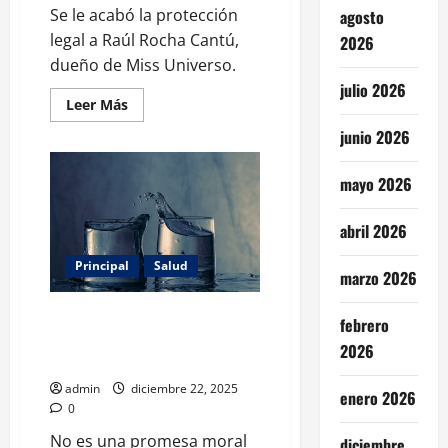
Se le acabó la protección
agosto
legal a Raúl Rocha Cantú,
2026
dueño de Miss Universo.
julio 2026
Leer
Leer Más
más
acerca
junio 2026
de
Raúl
Rocha
mayo 2026
se
queda
sin
abril 2026
protección
legal:
revocan
Principal
Salud
amparo
marzo 2026
que
impedía
su
Por qué tomarse un mes sin
febrero
arresto
alcohol es la nueva meta de
2026
bienestar
admin
diciembre 22, 2025
enero 2026
0
No es una promesa moral
diciembre