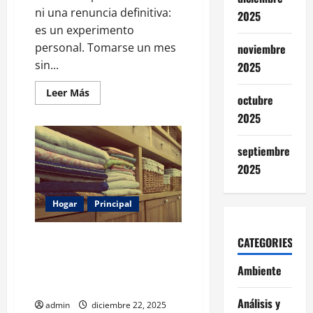
ni una renuncia definitiva:
2025
es un experimento
personal. Tomarse un mes
noviembre
sin...
2025
Leer
Leer Más
octubre
más
acerca
2025
de
Por
qué
septiembre
tomarse
un
2025
mes
sin
alcohol
es
Hogar
Principal
la
nueva
meta
de
Almacenamiento hidden in plain
CATEGORIES
bienestar
sight: soluciones de
Ambiente
organización que son tan
bonitas que decoran
Análisis y
admin
diciembre 22, 2025