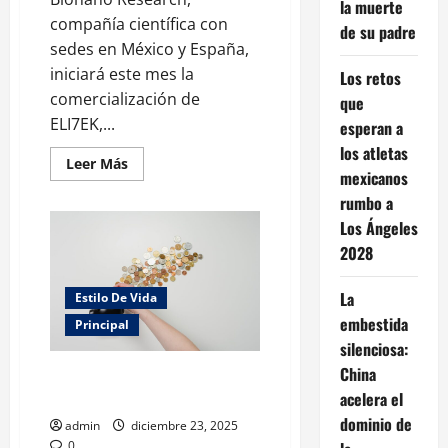
la muerte
compañía científica con
de su padre
sedes en México y España,
iniciará este mes la
Los retos
comercialización de
que
ELI7EK,...
esperan a
los atletas
Leer
Leer Más
mexicanos
más
acerca
rumbo a
de
México
Los Ángeles
presenta
el
2028
primer
nanoprotector
dérmico
La
Estilo De Vida
inteligente
a
embestida
Principal
nivel
global
silenciosa:
China
El análisis de gastos como
forma de autoconocimiento
acelera el
dominio de
admin
diciembre 23, 2025
0