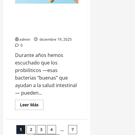
así
fue
la
Psicobióticos: las nuevas
colaboración
“pastillas” de bacterias buenas
sorpresa
en
que podrían reducir la ansiedad
CDMX
y mejorar el estado de ánimo
admin
diciembre 19, 2025
0
Durante años hemos
escuchado que los
probióticos —esas
bacterias “buenas” que
ayudan a la salud intestinal
— pueden...
Leer
Leer Más
más
acerca
de
Psicobióticos:
las
Paginación
1
2
3
4
…
7
nuevas
“pastillas”