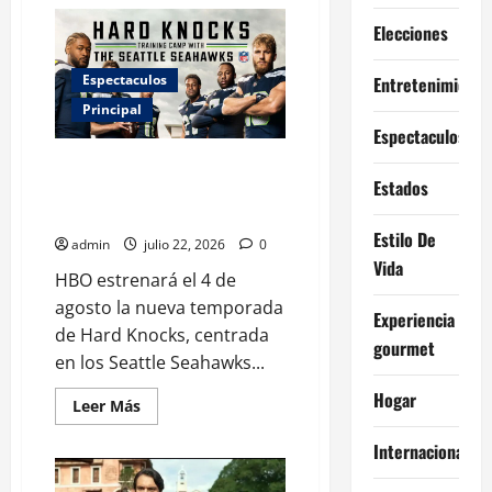
de
Paramount
Elecciones
frena
su
fusión
con
Espectaculos
Entretenimiento
Warner
por
Principal
una
Espectaculos
demanda
antimonopolio
‘Hard Knocks’ revela a los
Estados
Seahawks campeones: mira el
primer tráiler
Estilo De
admin
julio 22, 2026
0
Vida
HBO estrenará el 4 de
agosto la nueva temporada
Experiencia
de Hard Knocks, centrada
gourmet
en los Seattle Seahawks...
Hogar
Leer
Leer Más
más
acerca
Internacional
de
‘Hard
Knocks’