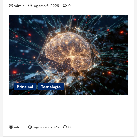
admin
agosto 6, 2026
0
Principal
Tecnología
Expertos alertan sobre los primeros ataques
autónomos de la IA: piden reglas urgentes para
evitar riesgos mayores
admin
agosto 6, 2026
0