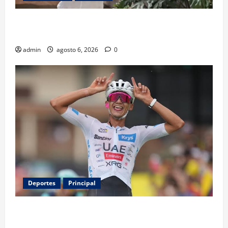
Luis Miguel reaparece en comercial tras meses
alejado de los escenarios
admin
agosto 6, 2026
0
Deportes
Principal
Isaac del Toro renueva con UAE Team Emirates hasta
2031