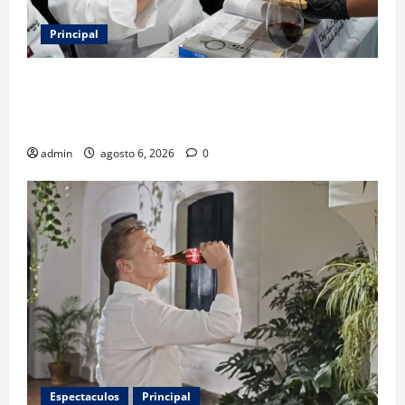
Principal
Expo Pan 2026 llega a CDMX: fechas, chefs
invitados, concursos y cómo asistir al gran evento
de la panadería
admin
agosto 6, 2026
0
Espectaculos
Principal