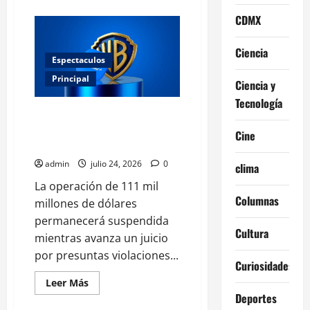
acerca
de
CDMX
Spider-
Man:
Brand
New
Ciencia
Day:
Espectaculos
estreno,
elenco,
Principal
Ciencia y
boletos
y
Tecnología
todo
Paramount frena su fusión con
lo
que
Warner por una demanda
Cine
debes
antimonopolio
saber
admin
julio 24, 2026
0
clima
La operación de 111 mil
Columnas
millones de dólares
permanecerá suspendida
Cultura
mientras avanza un juicio
por presuntas violaciones...
Curiosidades
Leer
Leer Más
más
Deportes
acerca