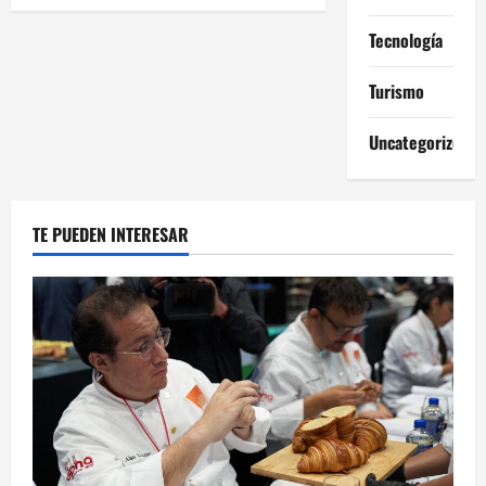
su
final
entradas
en
Tecnología
agosto
por
Netflix
Turismo
Uncategorized
TE PUEDEN INTERESAR