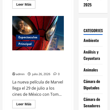
Leer
2025
Leer Más
más
acerca
de
Miley
Cyrus
cambia
de
CATEGORIES
disquera
y
Espectaculos
abre
Ambiente
la
Principal
puerta
a
Análisis y
volver
a
Spider-Man: Brand New Day:
Coyuntura
actuar
estreno, elenco, boletos y todo
lo que debes saber
Animales
admin
julio 26, 2026
0
Cámara de
La nueva película de Marvel
Diputados
llega el 29 de julio a los
cines de México con Tom...
Cámara de
Leer
Leer Más
Senadores
más