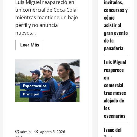
invitados,
Luis Miguel reapareció en
concursos y
un comercial de Coca-Cola
cómo
mientras mantiene un bajo
asistir al
perfil y no anuncia
gran evento
nuevos...
de la
Leer
Leer Más
panadería
más
acerca
de
Luis Miguel
Luis
Miguel
reaparece
reaparece
en
en
comercial
tras
comercial
Espectaculos
meses
alejado
tras meses
Principal
de
alejado de
los
escenarios
los
Ted Lasso regresa con el nuevo
escenarios
equipo femenil del AFC
Richmond
Isaac del
admin
agosto 5, 2026