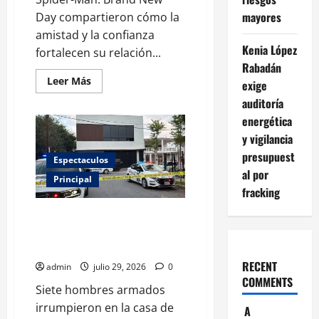
mayores
Day compartieron cómo la
amistad y la confianza
Kenia López
fortalecen su relación...
Rabadán
Leer
Leer Más
exige
más
acerca
auditoría
de
energética
Tom
Holland
y vigilancia
y
Zendaya
presupuest
revelan
Espectaculos
la
al por
clave
Principal
de
fracking
su
historia
Asaltan casa de Karely Ruiz;
de
amor
hieren a su esposo y roban
joyas
RECENT
admin
julio 29, 2026
0
COMMENTS
Siete hombres armados
irrumpieron en la casa de
A