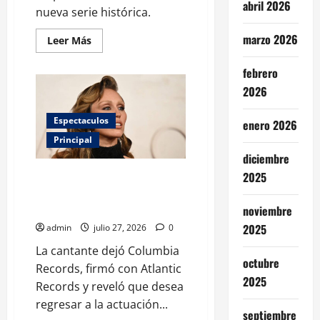
abril 2026
nueva serie histórica.
marzo 2026
Leer
Leer Más
más
acerca
de
febrero
HBO
Max
2026
revela
el
impactante
Espectaculos
enero 2026
primer
vistazo
Principal
de
diciembre
Belinda
como
Miley Cyrus cambia de disquera
2025
la
emperatriz
y abre la puerta a volver a
Carlota
actuar
noviembre
2025
admin
julio 27, 2026
0
La cantante dejó Columbia
octubre
Records, firmó con Atlantic
2025
Records y reveló que desea
regresar a la actuación...
septiembre