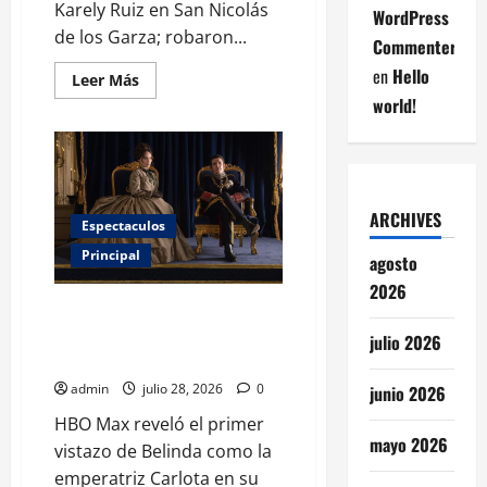
Karely Ruiz en San Nicolás
WordPress
de los Garza; robaron...
Commenter
en
Hello
Leer
Leer Más
más
world!
acerca
de
Asaltan
casa
de
Karely
Ruiz;
hieren
ARCHIVES
Espectaculos
a
su
Principal
agosto
esposo
y
2026
roban
joyas
HBO Max revela el impactante
primer vistazo de Belinda como
julio 2026
la emperatriz Carlota
admin
julio 28, 2026
0
junio 2026
HBO Max reveló el primer
mayo 2026
vistazo de Belinda como la
emperatriz Carlota en su