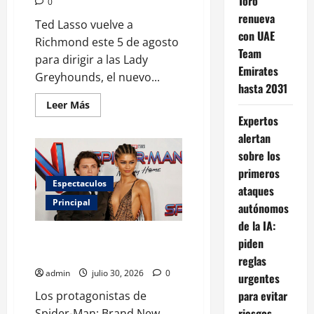
Toro
0
renueva
Ted Lasso vuelve a
con UAE
Richmond este 5 de agosto
Team
para dirigir a las Lady
Emirates
Greyhounds, el nuevo...
hasta 2031
Leer
Leer Más
más
Expertos
acerca
de
alertan
Ted
Lasso
sobre los
regresa
primeros
con
el
Espectaculos
ataques
nuevo
equipo
Principal
autónomos
femenil
del
de la IA:
AFC
Tom Holland y Zendaya revelan
Richmond
piden
la clave de su historia de amor
reglas
admin
julio 30, 2026
0
urgentes
para evitar
Los protagonistas de
riesgos
Spider-Man: Brand New