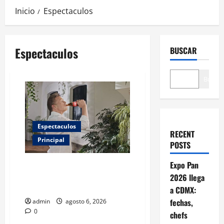
Inicio
Espectaculos
Espectaculos
BUSCAR
Buscar
Espectaculos
RECENT
Principal
POSTS
Expo Pan
Luis Miguel reaparece en
comercial tras meses alejado de
2026 llega
los escenarios
a CDMX:
fechas,
admin
agosto 6, 2026
0
chefs