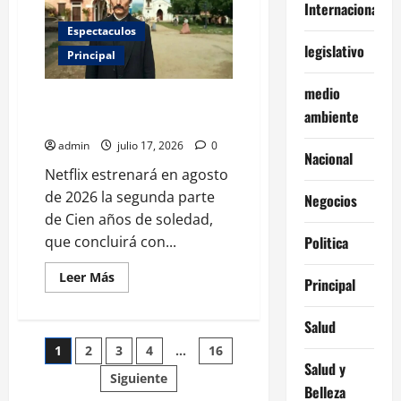
revela
Internacionales
a
los
Espectaculos
Seahawks
legislativo
campeones:
Principal
mira
el
medio
primer
‘Cien años de soledad’ llegará a
tráiler
ambiente
su final en agosto por Netflix
admin
julio 17, 2026
0
Nacional
Netflix estrenará en agosto
de 2026 la segunda parte
Negocios
de Cien años de soledad,
que concluirá con...
Politica
Leer
Leer Más
Principal
más
acerca
de
Salud
‘Cien
años
Paginación
1
2
3
4
…
16
de
soledad’
Salud y
llegará
Siguiente
de
a
Belleza