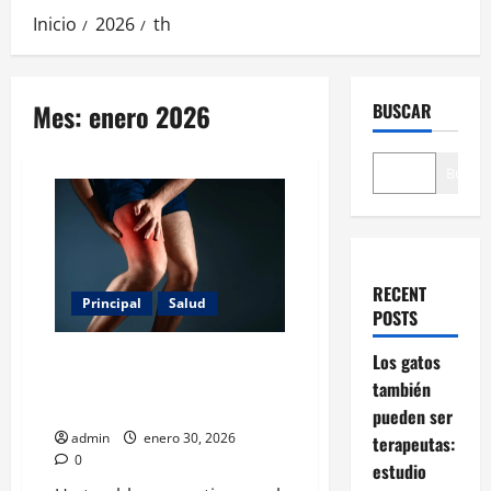
Inicio
2026
th
Mes:
enero 2026
BUSCAR
Buscar
RECENT
Principal
Salud
POSTS
Espasmos musculares: cuándo
Los gatos
son normales y cuándo
también
conviene prestar atención
pueden ser
admin
enero 30, 2026
terapeutas:
0
estudio