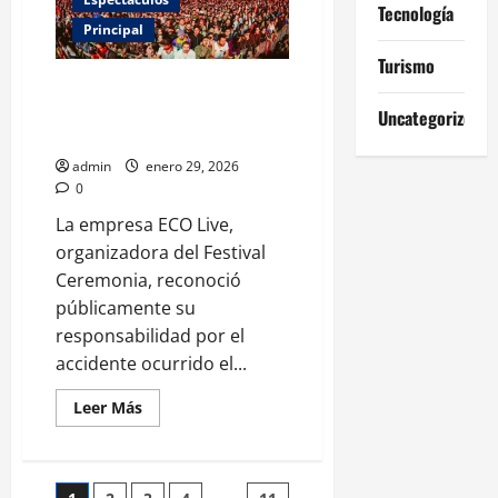
sexta
Tecnología
fecha
Principal
en
CDMX:
Turismo
fechas,
preventa
ECO Live asume responsabilidad
y
por tragedia en Festival
todo
Uncategorized
lo
Ceremonia
que
debes
admin
enero 29, 2026
saber
0
La empresa ECO Live,
organizadora del Festival
Ceremonia, reconoció
públicamente su
responsabilidad por el
accidente ocurrido el...
Leer
Leer Más
más
acerca
de
ECO
Live