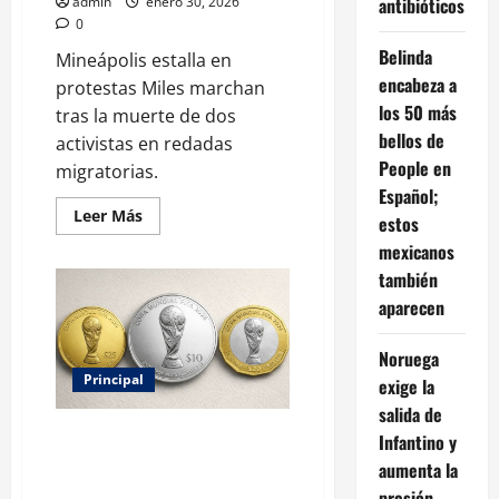
admin
enero 30, 2026
antibióticos
0
Belinda
Mineápolis estalla en
encabeza a
protestas Miles marchan
los 50 más
tras la muerte de dos
bellos de
activistas en redadas
People en
migratorias.
Español;
Leer
Leer Más
estos
más
acerca
mexicanos
de
Protestas
también
masivas
aparecen
sacuden
Mineápolis
tras
muertes
Noruega
en
Principal
exige la
redadas
migratorias
salida de
y
tensan
México alista emisión histórica
Infantino y
la
de monedas conmemorativas
agenda
aumenta la
de
por el Mundial 2026
Trump
presión