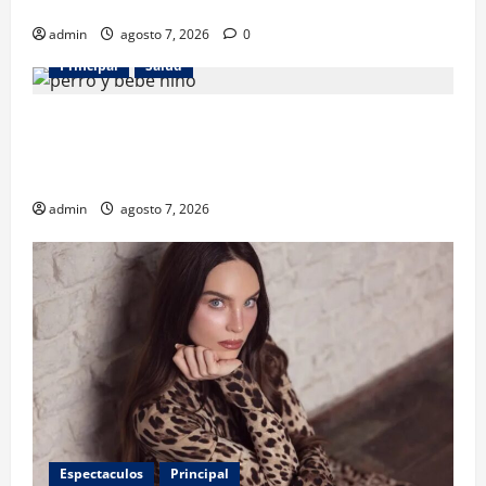
desarrollo
admin
agosto 7, 2026
0
Principal
Salud
¿Tener un perro ayuda a proteger la salud de los
niños? Un estudio revela menos infecciones y uso
de antibióticos
admin
agosto 7, 2026
Espectaculos
Principal