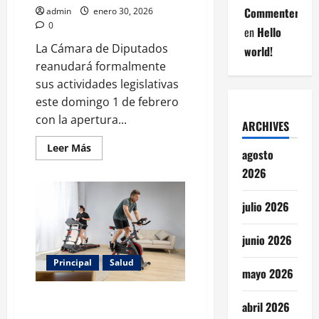
Commenter
admin
enero 30, 2026
0
en
Hello
La Cámara de Diputados
world!
reanudará formalmente
sus actividades legislativas
este domingo 1 de febrero
con la apertura...
ARCHIVES
Leer
Leer Más
agosto
más
acerca
2026
de
Kenia
López
julio 2026
Rabadán
convoca
a
Congreso
junio 2026
General
y
Principal
Salud
conmemoración
mayo 2026
de
la
Constitución
Los ejercicios que más calorías
abril 2026
queman para entrenar en