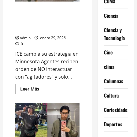
CDMX
desapercibido
“No interactúen con
Ciencia
agitadores”: nueva directiva
para agentes del ICE en
Minnesota
Ciencia y
Tecnología
admin
enero 29, 2026
0
Cine
ICE cambia su estrategia en
Minnesota Agentes reciben
clima
orden de NO interactuar
con “agitadores” y solo...
Columnas
Leer
Leer Más
más
Cultura
acerca
de
“No
Curiosidades
interactúen
con
agitadores”:
nueva
Deportes
directiva
para
agentes