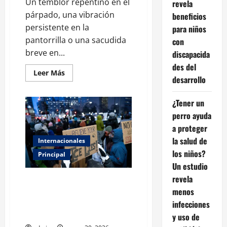
Un temblor repentino en el
revela
párpado, una vibración
beneficios
persistente en la
para niños
pantorrilla o una sacudida
con
breve en...
discapacida
des del
Leer
Leer Más
desarrollo
más
acerca
de
Espasmos
¿Tener un
musculares:
perro ayuda
cuándo
son
a proteger
normales
y
la salud de
Internacionales
cuándo
conviene
los niños?
Principal
prestar
atención
Un estudio
revela
Protestas masivas sacuden
menos
Mineápolis tras muertes en
redadas migratorias y tensan la
infecciones
agenda de Trump
y uso de