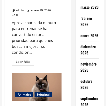
menos tiempo
marzo 2026
admin
enero 29, 2026
0
febrero
Aprovechar cada minuto
2026
para entrenar se ha
convertido en una
enero 2026
prioridad para quienes
buscan mejorar su
diciembre
condición...
2025
Leer
Leer Más
noviembre
más
acerca
2025
de
Los
ejercicios
octubre
que
más
2025
calorías
queman
para
Animales
Principal
entrenar
septiembre
en
2025
menos