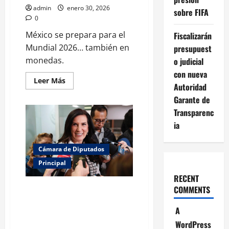
admin
enero 30, 2026
sobre FIFA
0
México se prepara para el
Fiscalizarán
Mundial 2026… también en
presupuest
monedas.
o judicial
con nueva
Leer
Leer Más
Autoridad
más
acerca
Garante de
de
México
Transparenc
alista
emisión
ia
histórica
de
monedas
Cámara de Diputados
conmemorativas
por
Principal
el
Mundial
RECENT
2026
Kenia López Rabadán convoca a
COMMENTS
Congreso General y
A
conmemoración de la
Constitución
WordPress