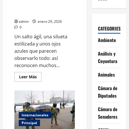
Gatos siameses: elegancia,
tiempo
inteligencia y un carácter que
no pasa desapercibido
admin
enero 29, 2026
0
CATEGORIES
Un salto ágil, una silueta
Ambiente
estilizada y unos ojos
azules que parecen
Análisis y
observarlo todo: así
Coyuntura
reconocen muchos...
Animales
Leer
Leer Más
más
acerca
Cámara de
de
Gatos
Diputados
siameses:
elegancia,
inteligencia
Cámara de
y
un
Internacionales
Senadores
carácter
que
Principal
no
pasa