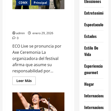
Elecciones
del
CDMX
Principal
ICE
en
Entretenimiento
Minnesota
ECO Live asume responsabilidad
por Axe Ceremonia y promete
Espectaculos
“plena disposición”
admin
enero 29, 2026
Estados
0
ECO Live se pronuncia por
Estilo De
Axe Ceremonia La
Vida
organizadora del festival
afirma que asume su
Experiencia
responsabilidad por...
gourmet
Leer
Leer Más
Hogar
más
acerca
de
ECO
Internacional
Live
asume
responsabilidad
Internacionales
por