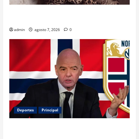
Belinda encabeza a los 50 más bellos de People en
Español; estos mexicanos también aparecen
admin
agosto 7, 2026
0
Deportes
Principal
Noruega exige la salida de Infantino y aumenta la
presión sobre FIFA