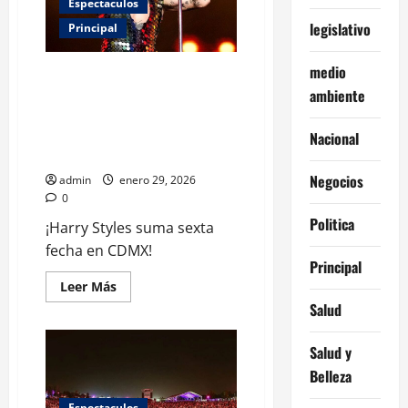
Axe
Espectaculos
Ceremonia
legislativo
y
Principal
promete
“plena
disposición”
medio
Harry Styles rompe
expectativas y anuncia sexta
ambiente
fecha en CDMX: fechas,
preventa y todo lo que debes
Nacional
saber
Negocios
admin
enero 29, 2026
0
Politica
¡Harry Styles suma sexta
fecha en CDMX!
Principal
Leer
Leer Más
más
Salud
acerca
de
Harry
Styles
Salud y
rompe
Belleza
expectativas
y
anuncia
Espectaculos