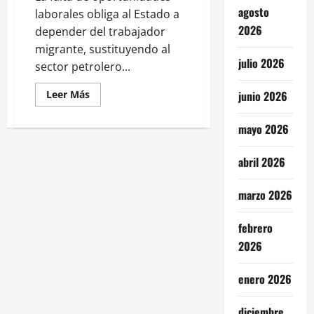
agosto
laborales obliga al Estado a
2026
depender del trabajador
migrante, sustituyendo al
julio 2026
sector petrolero...
Leer
Leer Más
junio 2026
más
acerca
de
mayo 2026
Dependencia
económica:
México
abril 2026
sostiene
finanzas
con
remesas
marzo 2026
ante
desplome
petrolero
febrero
2026
enero 2026
diciembre