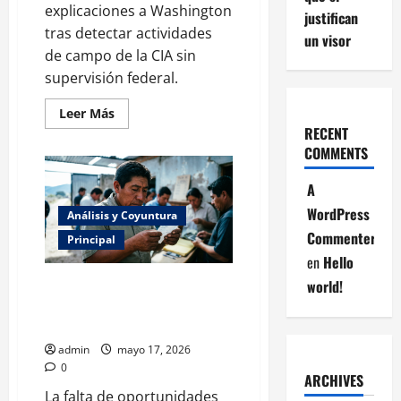
explicaciones a Washington
justifican
tras detectar actividades
un visor
de campo de la CIA sin
supervisión federal.
Leer
Leer Más
más
RECENT
acerca
de
COMMENTS
México
envía
nota
A
diplomática
WordPress
a
Análisis y Coyuntura
Estados
Commenter
Unidos
Principal
por
en
Hello
operación
ilegal
Dependencia económica: México
world!
de
CIA
sostiene finanzas con remesas
ante desplome petrolero
admin
mayo 17, 2026
0
ARCHIVES
La falta de oportunidades