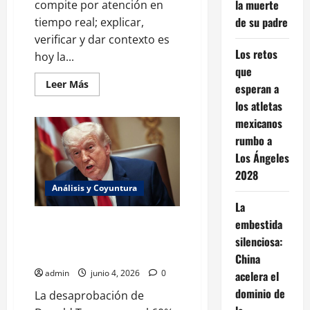
la muerte
compite por atención en
de su padre
tiempo real; explicar,
verificar y dar contexto es
Los retos
hoy la...
que
Leer
Leer Más
esperan a
más
acerca
los atletas
de
mexicanos
Medios
y
rumbo a
política:
por
Los Ángeles
qué
la
2028
cobertura
Análisis y Coyuntura
se
volvió
La
parte
de
Donald Trump se desploma en
embestida
la
las encuestas 60% lo
disputa
silenciosa:
pública
desaprueban
China
admin
junio 4, 2026
0
acelera el
dominio de
La desaprobación de