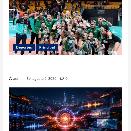
Deportes
Principal
Los retos que esperan a los atletas mexicanos
rumbo a Los Ángeles 2028
admin
agosto 9, 2026
0