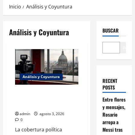
Inicio
Análisis y Coyuntura
Análisis y Coyuntura
BUSCAR
Buscar
Análisis y Coyuntura
RECENT
POSTS
Medios y política: por qué la
cobertura se volvió parte de la
Entre flores
disputa pública
y mensajes,
Rosario
admin
agosto 3, 2026
0
arropa a
Messi tras
La cobertura política