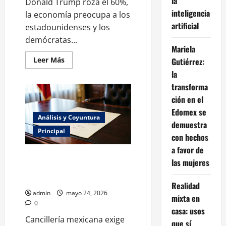
la
Donald Trump roza el 60%,
inteligencia
la economía preocupa a los
artificial
estadounidenses y los
demócratas...
Mariela
Leer
Leer Más
Gutiérrez:
más
la
acerca
de
transforma
Donald
Trump
ción en el
se
desploma
Edomex se
en
Análisis y Coyuntura
las
demuestra
encuestas
Principal
con hechos
60%
lo
a favor de
desaprueban
México envía nota diplomática a
las mujeres
Estados Unidos por operación
ilegal de CIA
Realidad
admin
mayo 24, 2026
mixta en
0
casa: usos
Cancillería mexicana exige
que sí