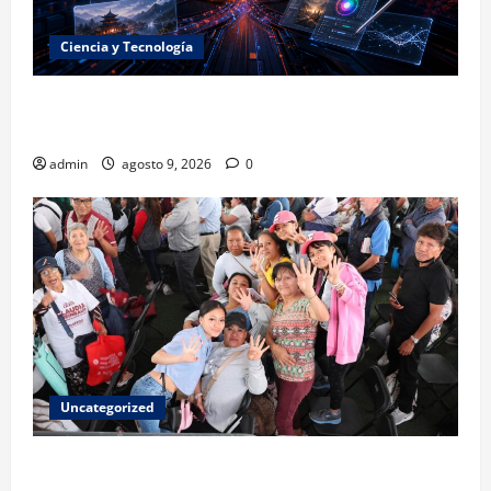
Ciencia y Tecnología
La embestida silenciosa: China acelera el dominio de
la inteligencia artificial
admin
agosto 9, 2026
0
Uncategorized
Mariela Gutiérrez: la transformación en el Edomex