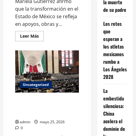
Mariela Gutiérrez afirmó
la muerte
que la transformación en el
de su padre
Estado de México se refleja
Los retos
en apoyos, obras y...
que
Leer
Leer Más
esperan a
más
acerca
los atletas
de
Mariela
mexicanos
Gutiérrez:
rumbo a
la
transformación
Los Ángeles
en
el
2028
Edomex
se
Uncategorized
demuestra
La
con
hechos
embestida
a
CRISIS INSTITUCIONAL: LA
favor
silenciosa:
PARÁLISIS DEL JUICIO POLÍTICO
de
las
China
EN EL CONGRESO
mujeres
acelera el
admin
mayo 25, 2026
dominio de
0