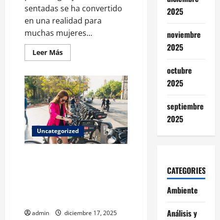
sentadas se ha convertido
2025
en una realidad para
muchas mujeres...
noviembre
2025
Leer
Leer Más
más
acerca
octubre
de
Ejercicio
2025
intenso
y
apps
septiembre
del
sueño:
2025
la
fórmula
Uncategorized
que
podría
mejorar
el
¿Funciona la “Jerarquía de la
descanso
Movilidad”? Un vistazo realista a
en
CATEGORIES
mujeres
si el peatón, la bici y el
jóvenes
transporte público ya le
Ambiente
ganaron espacio al automóvil
Análisis y
admin
diciembre 17, 2025