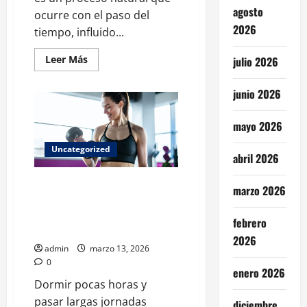
agosto
ocurre con el paso del
2026
tiempo, influido...
Leer
Leer Más
julio 2026
más
acerca
de
junio 2026
El
cuerpo
tras
mayo 2026
volver
de
la
Uncategorized
Luna:
abril 2026
los
efectos
Ejercicio intenso y apps del
que
marzo 2026
enfrentan
sueño: la fórmula que podría
los
astronautas
mejorar el descanso en mujeres
febrero
de
jóvenes
Artemis
2026
II
admin
marzo 13, 2026
0
enero 2026
Dormir pocas horas y
pasar largas jornadas
diciembre