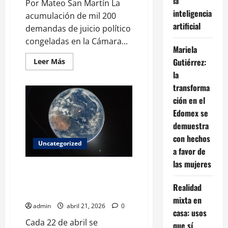
la
Por Mateo San Martín La
inteligencia
acumulación de mil 200
artificial
demandas de juicio político
congeladas en la Cámara...
Mariela
Gutiérrez:
Leer
Leer Más
más
la
acerca
de
transforma
CRISIS
INSTITUCIONAL:
ción en el
LA
PARÁLISIS
Edomex se
DEL
demuestra
JUICIO
POLÍTICO
con hechos
EN
Uncategorized
EL
a favor de
CONGRESO
las mujeres
Día de la Tierra: 10 acciones
cotidianas que pueden cambiar
Realidad
el futuro del planeta
mixta en
admin
abril 21, 2026
0
casa: usos
Cada 22 de abril se
que sí