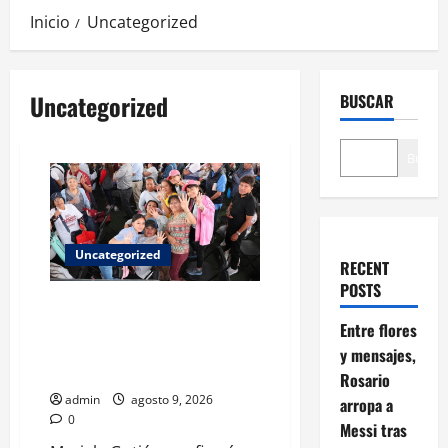
Inicio
Uncategorized
Uncategorized
BUSCAR
Buscar
Uncategorized
RECENT
POSTS
Mariela Gutiérrez: la
transformación en el Edomex se
Entre flores
demuestra con hechos a favor
y mensajes,
de las mujeres
Rosario
admin
agosto 9, 2026
arropa a
0
Messi tras