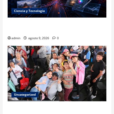
Ciencia y Tecnología
La embestida silenciosa: China acelera el dominio de
la inteligencia artificial
admin
agosto 9, 2026
0
Uncategorized
Mariela Gutiérrez: la transformación en el Edomex