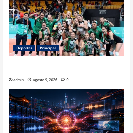
Deportes
Principal
Los retos que esperan a los atletas mexicanos
rumbo a Los Ángeles 2028
admin
agosto 9, 2026
0