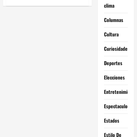
público
de
clima
ya
Hello
le
world!
ganaron
Columnas
espacio
al
automóvil
Cultura
Curiosidades
Deportes
Elecciones
Entretenimiento
Espectaculos
Estados
Estilo De