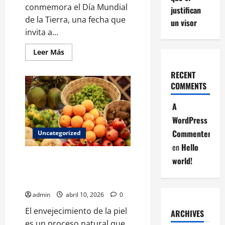
conmemora el Día Mundial
justifican
de la Tierra, una fecha que
un visor
invita a...
Leer
Leer Más
más
acerca
de
RECENT
Día
COMMENTS
de
la
Tierra:
A
10
acciones
WordPress
cotidianas
que
Commenter
Uncategorized
pueden
cambiar
en
Hello
el
futuro
El cuerpo tras volver de la Luna:
world!
del
los efectos que enfrentan los
planeta
astronautas de Artemis II
admin
abril 10, 2026
0
El envejecimiento de la piel
ARCHIVES
es un proceso natural que