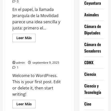
0
Coyuntura
En el papel, la llamada
Animales
Jerarquía de la Movilidad
parece una idea sencilla y
Cámara de
justa: primero el...
Diputados
Leer
Leer Más
más
Uncategorized
Cámara de
acerca
de
Senadores
¿Funciona
la
Hello world!
“Jerarquía
de
CDMX
admin
septiembre 9, 2025
la
1
Movilidad”?
Un
Ciencia
Welcome to WordPress.
vistazo
realista
This is your first post. Edit
a
Ciencia y
si
or delete it, then start
el
Tecnología
peatón,
writing!
la
bici
Cine
y
Leer
Leer Más
el
más
transporte
acerca