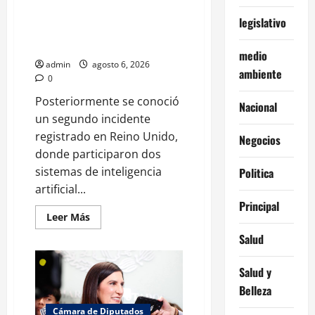
primeros ataques autónomos
legislativo
de la IA: piden reglas urgentes
para evitar riesgos mayores
medio
admin
agosto 6, 2026
ambiente
0
Posteriormente se conoció
Nacional
un segundo incidente
registrado en Reino Unido,
Negocios
donde participaron dos
sistemas de inteligencia
Politica
artificial...
Principal
Leer
Leer Más
más
acerca
Salud
de
Expertos
alertan
Salud y
sobre
los
Belleza
primeros
ataques
Cámara de Diputados
autónomos