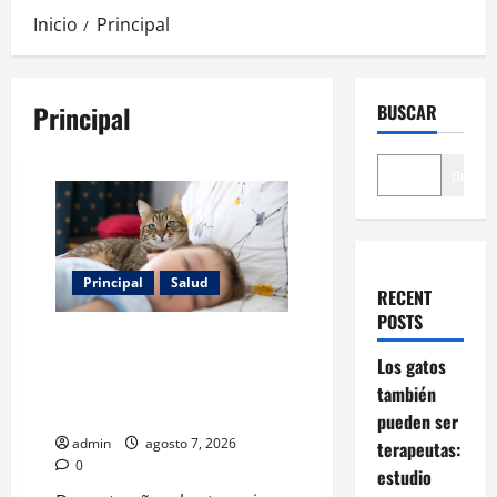
Inicio
Principal
Principal
BUSCAR
Buscar
Principal
Salud
RECENT
POSTS
Los gatos también pueden ser
terapeutas: estudio revela
Los gatos
beneficios para niños con
también
discapacidades del desarrollo
pueden ser
admin
agosto 7, 2026
terapeutas:
0
estudio