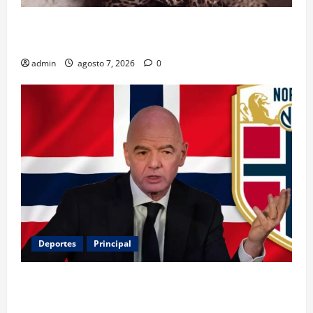
Belinda encabeza a los 50 más bellos de People en
Español; estos mexicanos también aparecen
admin
agosto 7, 2026
0
Deportes
Principal
Noruega exige la salida de Infantino y aumenta la
presión sobre FIFA