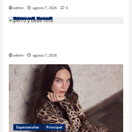
admin
agosto 7, 2026
0
Principal
Salud
¿Tener un perro ayuda a proteger la salud de los
niños? Un estudio revela menos infecciones y uso
de antibióticos
admin
agosto 7, 2026
Espectaculos
Principal