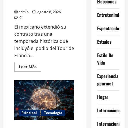
Elecciones
Team Emirates hasta 2031
admin
agosto 6, 2026
Entretenimiento
0
El mexicano extendió su
Espectaculos
contrato tras una
temporada histórica que
Estados
incluyó el podio del Tour de
Estilo De
Francia...
Vida
Leer
Leer Más
más
acerca
Experiencia
de
Isaac
gourmet
del
Toro
renueva
Hogar
con
UAE
Team
Internacional
Emirates
Principal
Tecnología
hasta
2031
Internacionales
Expertos alertan sobre los