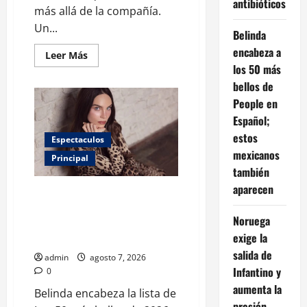
antibióticos
más allá de la compañía.
Un...
Belinda
encabeza a
Leer
Leer Más
más
los 50 más
acerca
de
bellos de
¿Tener
People en
un
perro
Español;
ayuda
a
estos
Espectaculos
proteger
la
mexicanos
Principal
salud
de
también
los
aparecen
niños?
Belinda encabeza a los 50 más
Un
bellos de People en Español;
estudio
revela
Noruega
estos mexicanos también
menos
exige la
infecciones
aparecen
y
salida de
uso
admin
agosto 7, 2026
de
Infantino y
0
antibióticos
aumenta la
Belinda encabeza la lista de
presión