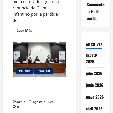
pidió este 7 de agosto la
Commenter
renuncia de Gianni
en
Hello
Infantino por la pérdida
world!
de...
Leer
Leer Más
más
acerca
de
ARCHIVES
Noruega
exige
la
agosto
salida
de
2026
Infantino
y
aumenta
Politica
Principal
la
julio 2026
presión
sobre
FIFA
Fiscalizarán presupuesto
junio 2026
judicial con nueva Autoridad
Garante de Transparencia
mayo 2026
admin
agosto 7, 2026
0
abril 2026