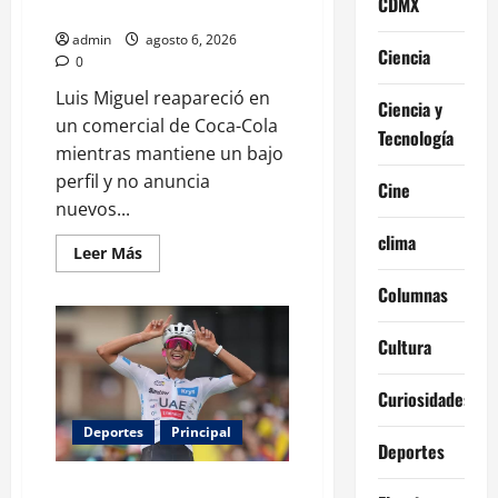
CDMX
los escenarios
evento
de
admin
agosto 6, 2026
la
Ciencia
panadería
0
Luis Miguel reapareció en
Ciencia y
un comercial de Coca-Cola
Tecnología
mientras mantiene un bajo
perfil y no anuncia
Cine
nuevos...
clima
Leer
Leer Más
más
acerca
Columnas
de
Luis
Miguel
Cultura
reaparece
en
comercial
tras
Curiosidades
meses
alejado
Deportes
Principal
de
Deportes
los
escenarios
Isaac del Toro renueva con UAE