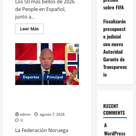
Los 50 más bellos de 2026
sobre FIFA
de People en Español,
junto a...
Fiscalizarán
presupuest
Leer
Leer Más
más
o judicial
acerca
de
con nueva
Belinda
encabeza
Autoridad
a
los
Garante de
50
Transparenc
más
bellos
ia
de
Deportes
Principal
People
en
Español;
Noruega exige la salida de
estos
mexicanos
Infantino y aumenta la presión
también
aparecen
RECENT
sobre FIFA
COMMENTS
admin
agosto 7, 2026
0
A
La Federación Noruega
WordPress