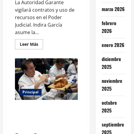
La Autoridad Garante
marzo 2026
vigilará contratos y uso de
recursos en el Poder
febrero
Judicial. Indira García
2026
asume la...
Leer
Leer Más
enero 2026
más
acerca
de
diciembre
Fiscalizarán
presupuesto
2025
judicial
con
nueva
noviembre
Autoridad
Garante
2025
de
Principal
Transparencia
octubre
Expo Pan 2026 llega a CDMX:
2025
fechas, chefs invitados,
concursos y cómo asistir al gran
septiembre
evento de la panadería
2025