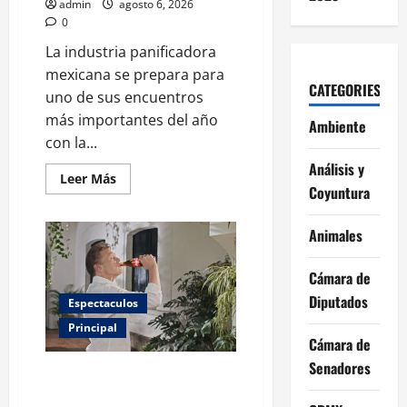
admin
agosto 6, 2026
0
La industria panificadora
mexicana se prepara para
CATEGORIES
uno de sus encuentros
más importantes del año
Ambiente
con la...
Análisis y
Leer
Leer Más
más
Coyuntura
acerca
de
Expo
Animales
Pan
2026
llega
Cámara de
a
CDMX:
Diputados
Espectaculos
fechas,
chefs
Principal
invitados,
Cámara de
concursos
y
Senadores
cómo
Luis Miguel reaparece en
asistir
comercial tras meses alejado de
al
gran