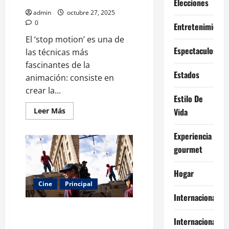
Elecciones
fechas
admin
octubre 27, 2025
para
2026
0
Entretenimiento
El ‘stop motion’ es una de
Espectaculos
las técnicas más
fascinantes de la
Estados
animación: consiste en
crear la...
Estilo De
Leer
Leer Más
Vida
más
acerca
de
Experiencia
Cinco
joyas
gourmet
del
cine
‘stop
Hogar
motion’
que
Cine
Principal
tienes
que
Internacional
ver
Spider-Man regresa con Brand
al
menos
Internacionales
New Day y ya tiene fecha de
una