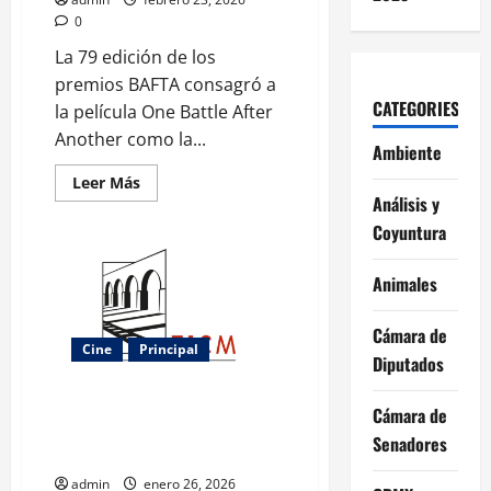
0
La 79 edición de los
premios BAFTA consagró a
CATEGORIES
la película One Battle After
Another como la...
Ambiente
Leer
Leer Más
más
Análisis y
acerca
de
Coyuntura
‘One
battle
after
Animales
another’
arrasa
en
Cámara de
los
Cine
Principal
Bafta
Diputados
2026
y
deja
Morelia se prepara para su gran
sin
Cámara de
premios
cita con el cine: el FICM ya
Senadores
a
tiene fechas para 2026
‘Marty
supreme’
admin
enero 26, 2026