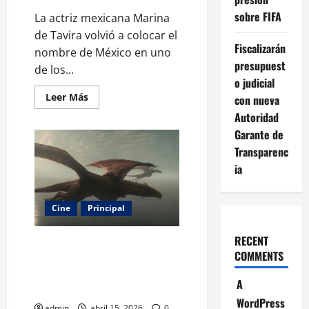
sobre FIFA
La actriz mexicana Marina
de Tavira volvió a colocar el
Fiscalizarán
nombre de México en uno
presupuest
de los...
o judicial
Leer
Leer Más
con nueva
más
acerca
Autoridad
de
Garante de
Marina
de
Transparenc
Tavira
triunfa
ia
en
Cannes
y
celebra
Cine
Principal
el
poder
del
RECENT
cine
“Aegon’s Conquest”: la película
latinoamericano
COMMENTS
de Game of Thrones que
explorará el origen del poder en
A
Westeros
WordPress
admin
abril 15, 2026
0