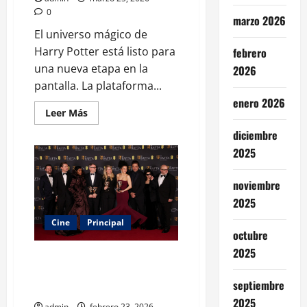
0
marzo 2026
El universo mágico de
Harry Potter está listo para
febrero
una nueva etapa en la
2026
pantalla. La plataforma...
enero 2026
Leer
Leer Más
más
acerca
diciembre
de
Harry
2025
Potter
regresa:
HBO
noviembre
revela
primer
2025
avance
y
Cine
Principal
fija
octubre
estreno
navideño
2025
‘One battle after another’ arrasa
en los Bafta 2026 y deja sin
septiembre
premios a ‘Marty supreme’
2025
admin
febrero 23, 2026