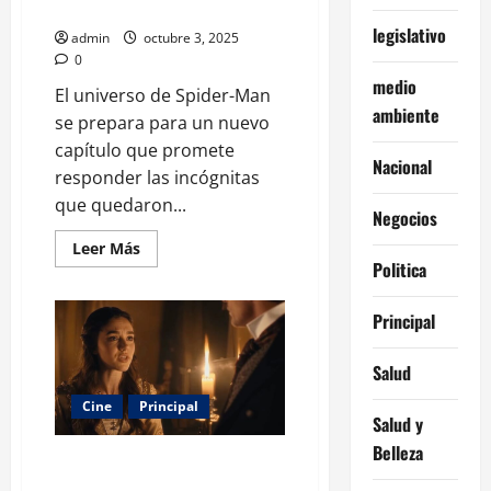
vez
estreno
legislativo
admin
octubre 3, 2025
0
medio
El universo de Spider-Man
ambiente
se prepara para un nuevo
capítulo que promete
Nacional
responder las incógnitas
que quedaron...
Negocios
Leer
Leer Más
más
Politica
acerca
de
Spider-
Principal
Man
regresa
con
Salud
Brand
New
Day
Cine
Principal
y
Salud y
ya
tiene
Belleza
Tilly Norwood: la primera actriz
fecha
de
creada con inteligencia artificial