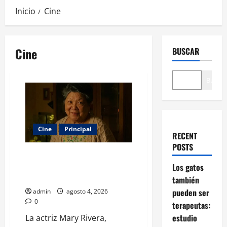
Inicio
Cine
Cine
BUSCAR
Buscar
Cine
Principal
RECENT
POSTS
Muere Mary Rivera, la
entrañable abuela de Ned en
Los gatos
Spider-Man: No Way Home
también
pueden ser
admin
agosto 4, 2026
0
terapeutas:
estudio
La actriz Mary Rivera,