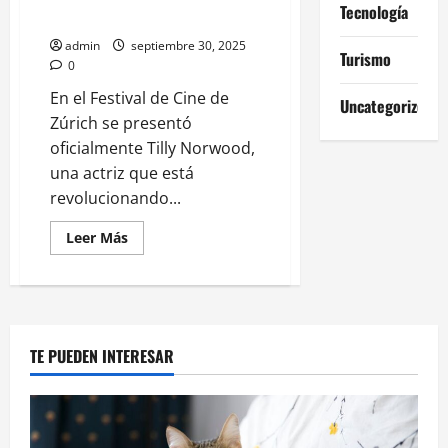
estreno
Tecnología
desata polémica en Hollywood
admin
septiembre 30, 2025
Turismo
0
En el Festival de Cine de
Uncategorized
Zúrich se presentó
oficialmente Tilly Norwood,
una actriz que está
revolucionando...
Leer
Leer Más
más
acerca
de
Tilly
Norwood:
la
primera
actriz
TE PUEDEN INTERESAR
creada
con
inteligencia
artificial
desata
polémica
en