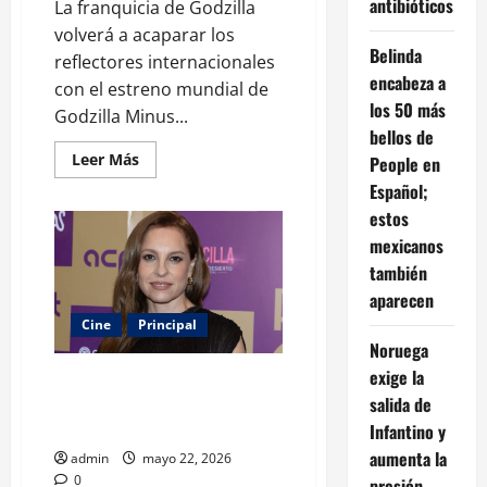
antibióticos
La franquicia de Godzilla
volverá a acaparar los
Belinda
reflectores internacionales
encabeza a
con el estreno mundial de
los 50 más
Godzilla Minus...
bellos de
Leer
Leer Más
People en
más
acerca
Español;
de
estos
Godzilla
Minus
mexicanos
Zero
debutará
también
en
Nueva
aparecen
York:
Cine
Principal
la
esperada
Noruega
secuela
busca
exige la
Marina de Tavira triunfa en
repetir
el
salida de
Cannes y celebra el poder del
fenómeno
cine latinoamericano
Infantino y
mundial
aumenta la
admin
mayo 22, 2026
0
presión