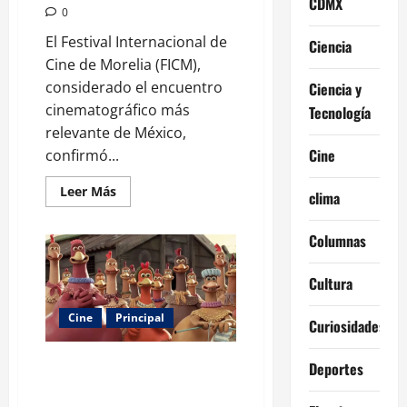
CDMX
0
El Festival Internacional de
Ciencia
Cine de Morelia (FICM),
considerado el encuentro
Ciencia y
cinematográfico más
Tecnología
relevante de México,
Cine
confirmó...
Leer
Leer Más
clima
más
acerca
de
Columnas
Morelia
se
prepara
para
Cultura
su
gran
cita
Cine
Principal
Curiosidades
con
el
cine:
Cinco joyas del cine ‘stop
Deportes
el
FICM
motion’ que tienes que ver al
ya
menos una vez
tiene