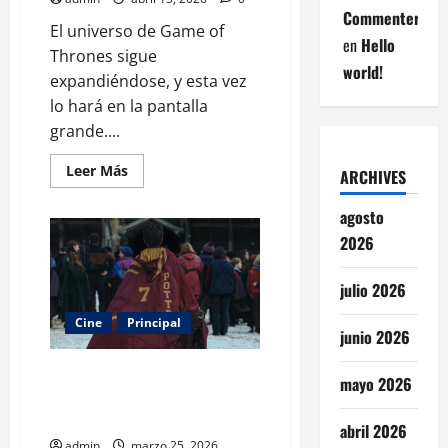
Commenter
El universo de Game of
en
Hello
Thrones sigue
world!
expandiéndose, y esta vez
lo hará en la pantalla
grande....
Leer
Leer Más
ARCHIVES
más
acerca
de
agosto
“Aegon’s
Conquest”:
2026
la
película
de
julio 2026
Game
of
Cine
Principal
Thrones
junio 2026
que
explorará
el
Harry Potter regresa: HBO
origen
mayo 2026
del
revela primer avance y fija
poder
estreno navideño
en
abril 2026
Westeros
admin
marzo 25, 2026