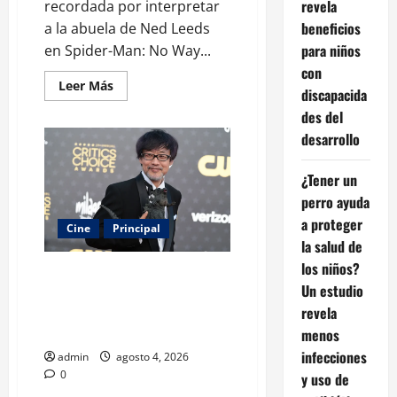
revela
recordada por interpretar
beneficios
a la abuela de Ned Leeds
para niños
en Spider-Man: No Way...
con
Leer
Leer Más
discapacida
más
acerca
des del
de
Muere
desarrollo
Mary
Rivera,
la
¿Tener un
entrañable
abuela
perro ayuda
de
Ned
a proteger
Cine
Principal
en
la salud de
Spider-
Man:
los niños?
No
Godzilla Minus Zero debutará en
Way
Un estudio
Nueva York: la esperada secuela
Home
revela
busca repetir el fenómeno
mundial
menos
infecciones
admin
agosto 4, 2026
0
y uso de