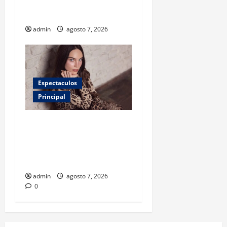
menos infecciones y uso de
antibióticos
admin
agosto 7, 2026
Espectaculos
Principal
Belinda encabeza a los 50
más bellos de People en
Español; estos mexicanos
también aparecen
admin
agosto 7, 2026
0