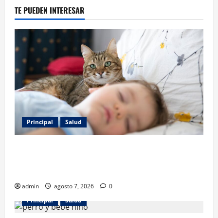
TE PUEDEN INTERESAR
Principal
Salud
Los gatos también pueden ser terapeutas: estudio
revela beneficios para niños con discapacidades del
desarrollo
admin
agosto 7, 2026
0
Principal
Salud