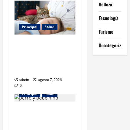
Belleza
Tecnología
Principal
Salud
Turismo
Los gatos también pueden
Uncategorized
ser terapeutas: estudio
revela beneficios para niños
con discapacidades del
desarrollo
admin
agosto 7, 2026
0
Principal
Salud
¿Tener un perro ayuda a
proteger la salud de los
niños? Un estudio revela