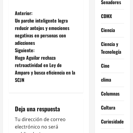
Senadores
N
Anterior:
CDMX
Un parche inteligente logra
a
reducir antojos y emociones
Ciencia
negativas en personas con
v
adicciones
Ciencia y
e
Siguiente:
Tecnología
Hugo Aguilar rechaza
g
retroactividad en Ley de
Cine
Amparo y busca eficiencia en la
a
clima
SCJN
c
Columnas
i
Cultura
Deja una respuesta
ó
Tu dirección de correo
Curiosidades
n
electrónico no será