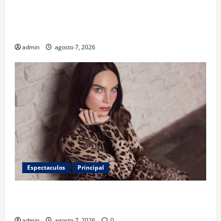
¿Tener un perro ayuda a proteger la salud de los
niños? Un estudio revela menos infecciones y uso
de antibióticos
admin
agosto 7, 2026
Espectaculos
Principal
Belinda encabeza a los 50 más bellos de People en
Español; estos mexicanos también aparecen
admin
agosto 7, 2026
0