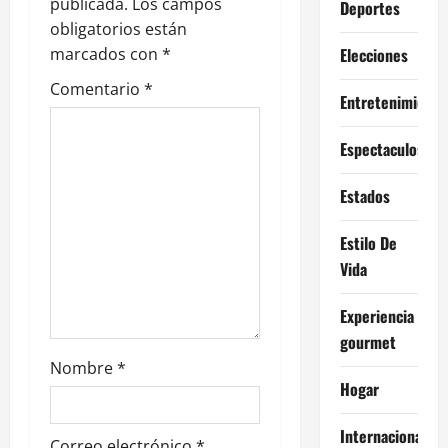
publicada.
Los campos
Deportes
d
obligatorios están
e
marcados con
*
Elecciones
Comentario
*
e
Entretenimiento
n
Espectaculos
t
Estados
r
Estilo De
a
Vida
d
Experiencia
gourmet
a
Nombre
*
Hogar
s
Internacional
Correo electrónico
*