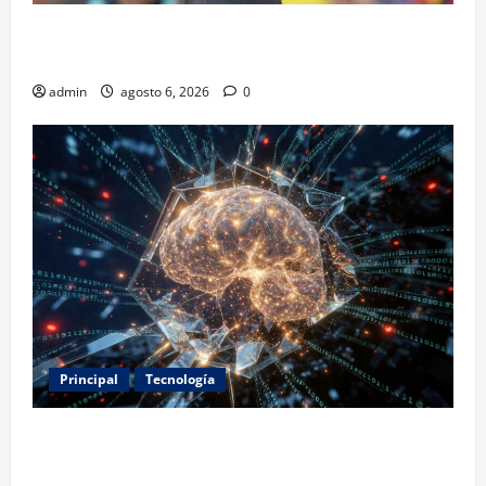
Isaac del Toro renueva con UAE Team Emirates hasta
2031
admin
agosto 6, 2026
0
Principal
Tecnología
Expertos alertan sobre los primeros ataques
autónomos de la IA: piden reglas urgentes para