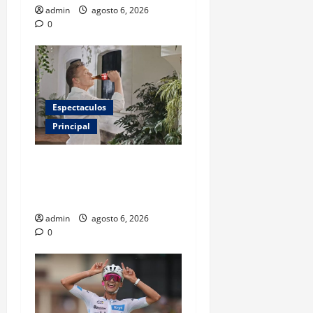
admin
agosto 6, 2026
0
Espectaculos
Principal
Luis Miguel reaparece en
comercial tras meses
alejado de los escenarios
admin
agosto 6, 2026
0