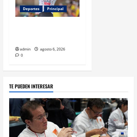
Deportes
Principal
Isaac del Toro renueva con
UAE Team Emirates hasta
2031
admin
agosto 6, 2026
0
TE PUEDEN INTERESAR