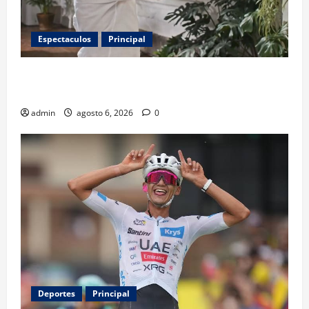
Espectaculos
Principal
Luis Miguel reaparece en comercial tras meses
alejado de los escenarios
admin
agosto 6, 2026
0
Deportes
Principal