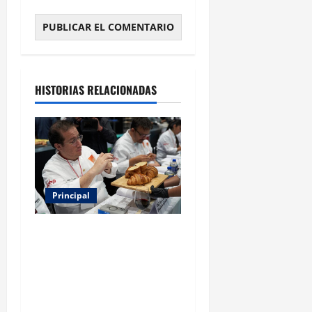
HISTORIAS RELACIONADAS
Principal
Expo Pan 2026 llega a
CDMX: fechas, chefs
invitados, concursos y cómo
asistir al gran evento de la
panadería