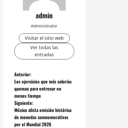
admin
Administrator
Visitar el sitio web
Ver todas las
entradas
N
Anterior:
Los ejercicios que más calorías
a
queman para entrenar en
menos tiempo
v
Siguiente:
e
México alista emisión histórica
de monedas conmemorativas
g
por el Mundial 2026