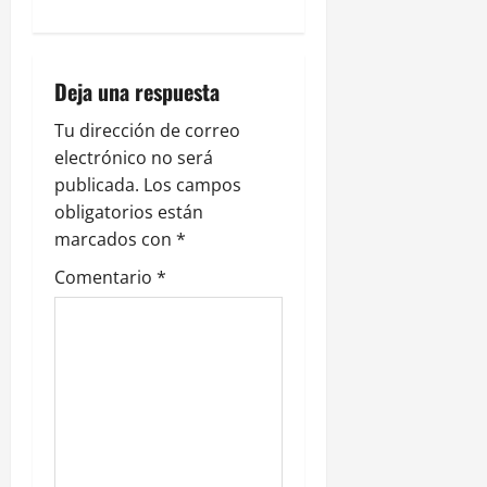
a
c
Deja una respuesta
i
Tu dirección de correo
ó
electrónico no será
publicada.
Los campos
n
obligatorios están
marcados con
*
d
Comentario
*
e
e
n
t