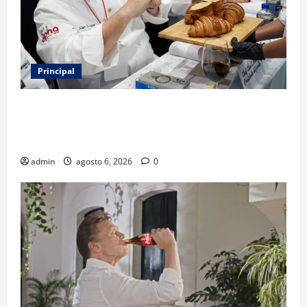
Principal
Expo Pan 2026 llega a CDMX: fechas, chefs
invitados, concursos y cómo asistir al gran evento
de la panadería
admin
agosto 6, 2026
0