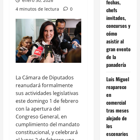
enero 30, 2026
fechas,
4 minutos de lectura
0
chefs
invitados,
concursos y
cómo
asistir al
gran evento
de la
panadería
La Cámara de Diputados
Luis Miguel
reanudará formalmente
reaparece
sus actividades legislativas
en
este domingo 1 de febrero
comercial
con la apertura del
tras meses
Congreso General, en
alejado de
cumplimiento del mandato
los
constitucional, y celebrará
escenarios
el lunes 2 de febrero una