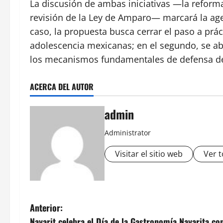
La discusión de ambas iniciativas —la reform
revisión de la Ley de Amparo— marcará la agen
caso, la propuesta busca cerrar el paso a práct
adolescencia mexicanas; en el segundo, se ab
los mecanismos fundamentales de defensa de
ACERCA DEL AUTOR
admin
Administrator
Visitar el sitio web
Ver t
N
Anterior:
Nayarit celebra el Día de la Gastronomía Nayarita con