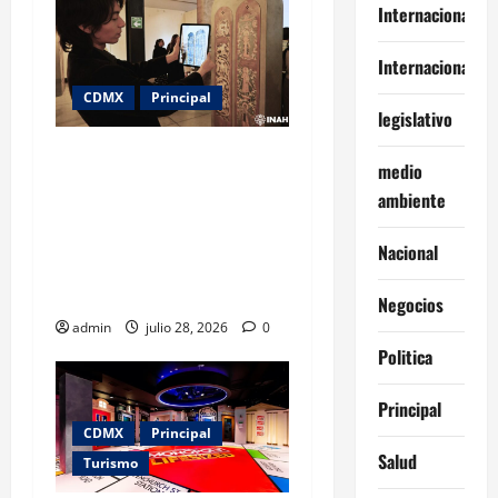
Internacional
Internacionales
CDMX
Principal
legislativo
Patrimonio medieval serbio
medio
en peligro: la exposición
ambiente
que lleva a la CDMX un
tesoro de la UNESCO
Nacional
amenazado por los
conflictos
Negocios
admin
julio 28, 2026
0
Politica
Principal
CDMX
Principal
Salud
Turismo