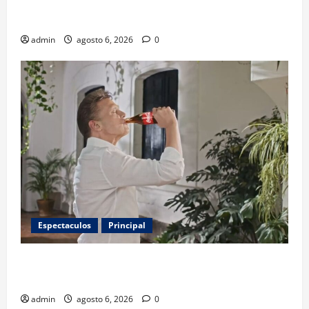
invitados, concursos y cómo asistir al gran evento
de la panadería
admin
agosto 6, 2026
0
Espectaculos
Principal
Luis Miguel reaparece en comercial tras meses
alejado de los escenarios
admin
agosto 6, 2026
0