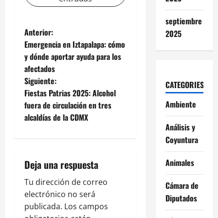
septiembre
N
Anterior:
2025
Emergencia en Iztapalapa: cómo
a
y dónde aportar ayuda para los
afectados
v
Siguiente:
CATEGORIES
e
Fiestas Patrias 2025: Alcohol
Ambiente
fuera de circulación en tres
g
alcaldías de la CDMX
Análisis y
a
Coyuntura
c
Animales
Deja una respuesta
i
Tu dirección de correo
Cámara de
ó
electrónico no será
Diputados
publicada.
Los campos