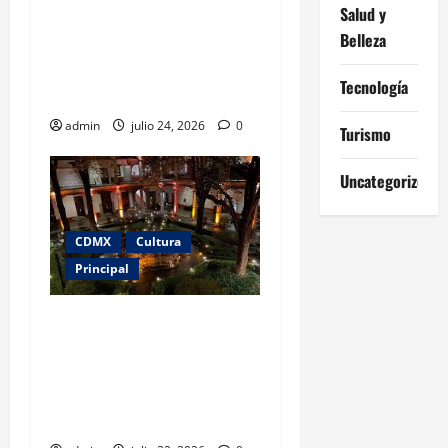
Salud y
Monopoly salta del tablero a
Belleza
la vida real: así será la
experiencia inmersiva que
Tecnología
llega a CDMX
admin
julio 24, 2026
0
Turismo
Uncategorized
CDMX
Cultura
Principal
El Museo Franz Mayer
celebra 40 años con una
divertida “Noche
chavorruca” llena de
nostalgia noventera