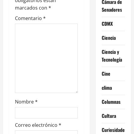
n
obligatorios están
Cámara de
marcados con
*
Senadores
d
Comentario
*
e
CDMX
e
Ciencia
n
Ciencia y
Tecnología
t
r
Cine
a
clima
d
Columnas
Nombre
*
a
Cultura
s
Correo electrónico
*
Curiosidades