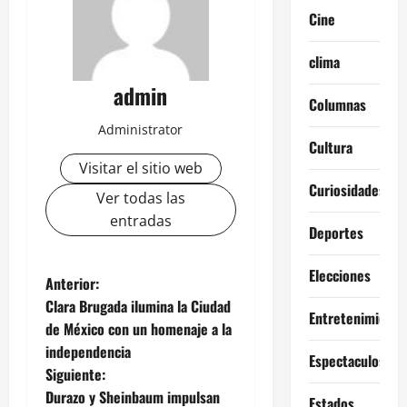
Cine
clima
admin
Columnas
Administrator
Cultura
Visitar el sitio web
Curiosidades
Ver todas las
entradas
Deportes
Elecciones
N
Anterior:
Clara Brugada ilumina la Ciudad
Entretenimiento
a
de México con un homenaje a la
independencia
v
Espectaculos
Siguiente:
e
Durazo y Sheinbaum impulsan
Estados