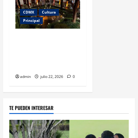
CDMX
Cultura
Principal
El Museo Franz Mayer
celebra 40 años con una
divertida “Noche
chavorruca” llena de
nostalgia noventera
admin
julio 22, 2026
0
TE PUEDEN INTERESAR