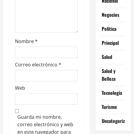
t
Nacional
r
Negocios
a
Politica
d
Nombre
*
Principal
a
Salud
s
Correo electrónico
*
Salud y
Belleza
Web
Tecnología
Turismo
Guarda mi nombre,
Uncategorized
correo electrónico y web
en este navegador para