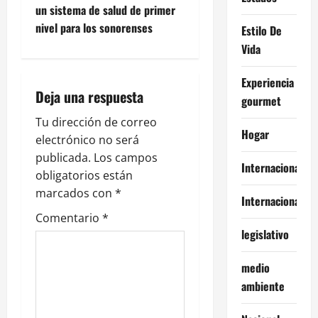
un sistema de salud de primer
g
nivel para los sonorenses
Estilo De
Vida
a
c
Experiencia
Deja una respuesta
gourmet
i
Tu dirección de correo
Hogar
ó
electrónico no será
publicada.
Los campos
Internacional
n
obligatorios están
marcados con
*
d
Internacionales
Comentario
*
e
legislativo
e
medio
ambiente
n