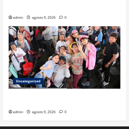
La embestida silenciosa: China acelera el dominio de
la inteligencia artificial
admin
agosto 9, 2026
0
Uncategorized
Mariela Gutiérrez: la transformación en el Edomex
se demuestra con hechos a favor de las mujeres
admin
agosto 9, 2026
0