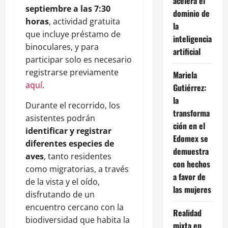
acelera el
septiembre a las 7:30
dominio de
horas
, actividad gratuita
la
que incluye préstamo de
inteligencia
binoculares, y para
artificial
participar solo es necesario
registrarse previamente
Mariela
aquí
.
Gutiérrez:
la
Durante el recorrido, los
transforma
asistentes podrán
ción en el
identificar y registrar
Edomex se
diferentes especies de
demuestra
aves
, tanto residentes
con hechos
como migratorias, a través
a favor de
de la vista y el oído,
las mujeres
disfrutando de un
encuentro cercano con la
Realidad
biodiversidad que habita la
mixta en