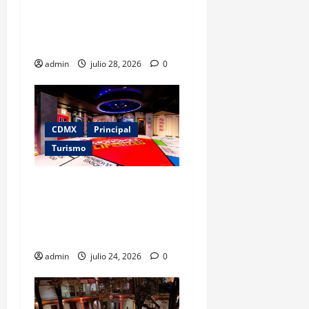
tesoro de la UNESCO
amenazado por los
conflictos
admin
julio 28, 2026
0
CDMX
Principal
Turismo
Monopoly salta del tablero a
la vida real: así será la
experiencia inmersiva que
llega a CDMX
admin
julio 24, 2026
0