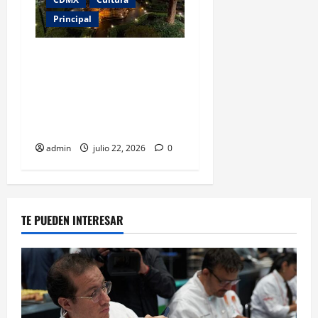
Principal
El Museo Franz Mayer
celebra 40 años con una
divertida “Noche
chavorruca” llena de
nostalgia noventera
admin
julio 22, 2026
0
TE PUEDEN INTERESAR