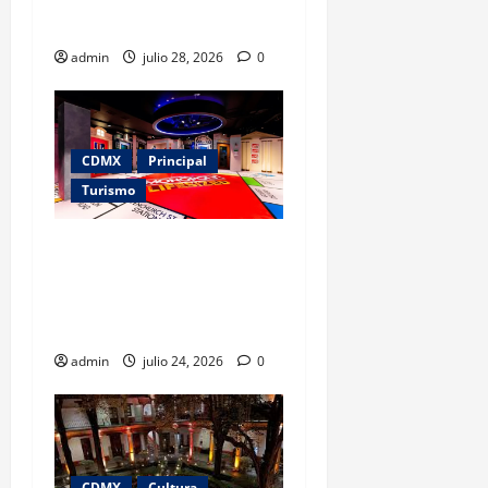
conflictos
admin
julio 28, 2026
0
CDMX
Principal
Turismo
Monopoly salta del tablero a
la vida real: así será la
experiencia inmersiva que
llega a CDMX
admin
julio 24, 2026
0
CDMX
Cultura