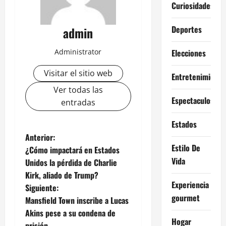
Curiosidades
Deportes
admin
Administrator
Elecciones
Visitar el sitio web
Entretenimiento
Ver todas las
Espectaculos
entradas
Estados
N
Anterior:
Estilo De
¿Cómo impactará en Estados
a
Vida
Unidos la pérdida de Charlie
Kirk, aliado de Trump?
v
Experiencia
Siguiente:
gourmet
e
Mansfield Town inscribe a Lucas
Akins pese a su condena de
g
Hogar
prisión