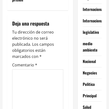
a
Internacional
c
Internacionales
Deja una respuesta
i
legislativo
Tu dirección de correo
ó
electrónico no será
medio
publicada.
Los campos
n
ambiente
obligatorios están
marcados con
*
d
Nacional
Comentario
*
e
Negocios
e
Politica
n
Principal
t
Salud