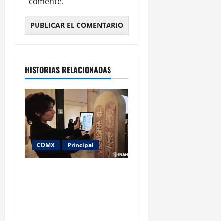
comente.
HISTORIAS RELACIONADAS
CDMX
Principal
Patrimonio medieval serbio
en peligro: la exposición
que lleva a la CDMX un
tesoro de la UNESCO
amenazado por los