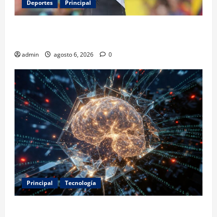
Deportes
Principal
Isaac del Toro renueva con UAE Team Emirates hasta
2031
admin
agosto 6, 2026
0
Principal
Tecnología
Expertos alertan sobre los primeros ataques