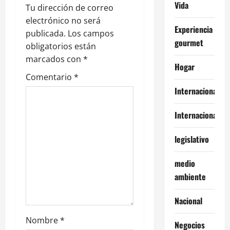
i
Vida
Tu dirección de correo
ó
electrónico no será
Experiencia
publicada.
Los campos
n
gourmet
obligatorios están
marcados con
*
d
Hogar
Comentario
*
e
Internacional
e
Internacionales
n
legislativo
t
medio
r
ambiente
a
Nacional
d
Nombre
*
Negocios