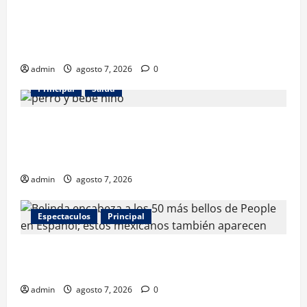
Los gatos también pueden ser terapeutas: estudio
revela beneficios para niños con discapacidades del
desarrollo
admin
agosto 7, 2026
0
Principal
Salud
¿Tener un perro ayuda a proteger la salud de los
niños? Un estudio revela menos infecciones y uso
de antibióticos
admin
agosto 7, 2026
Espectaculos
Principal
Belinda encabeza a los 50 más bellos de People en
Español; estos mexicanos también aparecen
admin
agosto 7, 2026
0