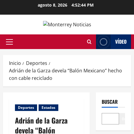
Saltar
agosto 8, 2026
4:52:44 PM
al
contenido
VÍDEO
Menú
principal
Inicio
Deportes
Adrián de la Garza devela “Balón Mexicano” hecho
con cable reciclado
BUSCAR
Deportes
Estados
Adrián de la Garza
Buscar
devela “Balón