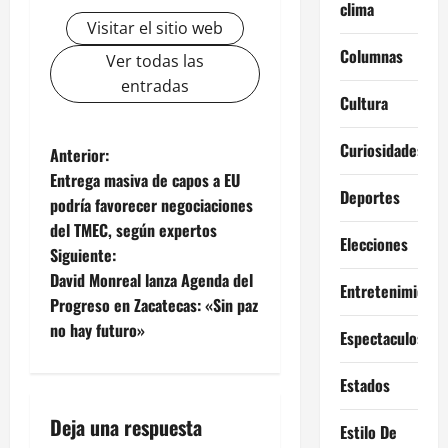
clima
Visitar el sitio web
Columnas
Ver todas las
entradas
Cultura
Curiosidades
N
Anterior:
Entrega masiva de capos a EU
a
Deportes
podría favorecer negociaciones
del TMEC, según expertos
v
Elecciones
Siguiente:
e
David Monreal lanza Agenda del
Entretenimiento
Progreso en Zacatecas: «Sin paz
g
no hay futuro»
Espectaculos
a
Estados
c
Deja una respuesta
Estilo De