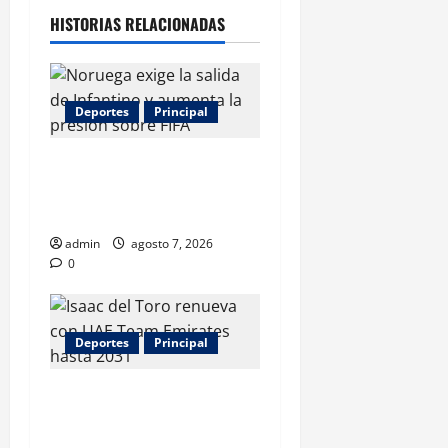
HISTORIAS RELACIONADAS
Deportes
Principal
Noruega exige la salida de
Infantino y aumenta la
presión sobre FIFA
admin
agosto 7, 2026
0
Deportes
Principal
Isaac del Toro renueva con
UAE Team Emirates hasta
2031