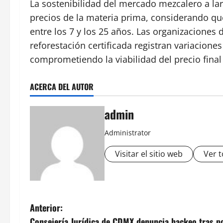
La sostenibilidad del mercado mezcalero a lar
precios de la materia prima, considerando que
entre los 7 y los 25 años. Las organizacione
reforestación certificada registran variacione
comprometiendo la viabilidad del precio final 
ACERCA DEL AUTOR
admin
Administrator
Visitar el sitio web
Ver t
N
Anterior:
Consejería Jurídica de CDMX denuncia hackeo tras po