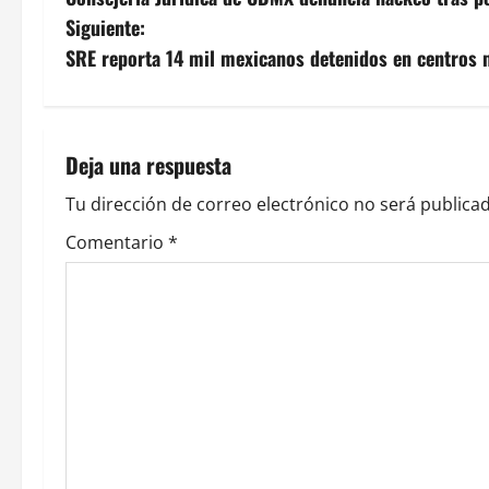
a
Siguiente:
v
SRE reporta 14 mil mexicanos detenidos en centros 
e
g
Deja una respuesta
a
Tu dirección de correo electrónico no será publicad
c
Comentario
*
i
ó
n
d
e