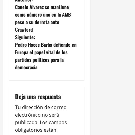
N
Canelo Álvarez se mantiene
a
como número uno en la AMB
pese a su derrota ante
v
Crawford
e
Siguiente:
Pedro Haces Barba defiende en
g
Europa el papel vital de los
partidos políticos para la
a
democracia
c
i
Deja una respuesta
ó
Tu dirección de correo
n
electrónico no será
publicada.
Los campos
d
obligatorios están