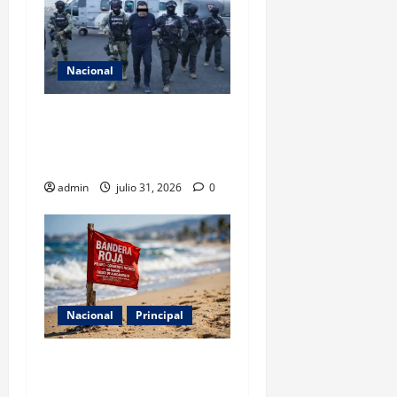
Nacional
Revelan cómo operaba la
célula del ‘R1’ ligada al CJNG
en Michoacán
admin
julio 31, 2026
0
Nacional
Principal
Cofepris detecta cinco
playas no aptas para uso