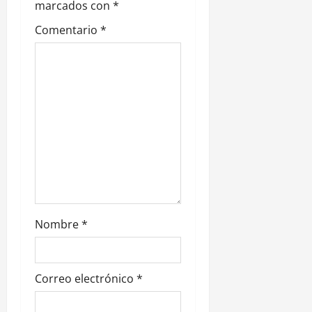
e
marcados con
*
Comentario
*
e
n
t
r
a
d
a
Nombre
*
s
Correo electrónico
*