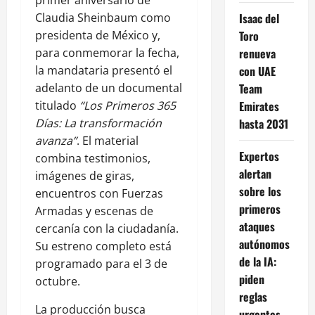
primer aniversario de
Isaac del
Claudia Sheinbaum como
Toro
presidenta de México y,
renueva
para conmemorar la fecha,
con UAE
la mandataria presentó el
Team
adelanto de un documental
Emirates
titulado
“Los Primeros 365
hasta 2031
Días: La transformación
avanza”
. El material
Expertos
combina testimonios,
alertan
imágenes de giras,
sobre los
encuentros con Fuerzas
primeros
Armadas y escenas de
ataques
cercanía con la ciudadanía.
autónomos
Su estreno completo está
de la IA:
programado para el 3 de
piden
octubre.
reglas
La producción busca
urgentes