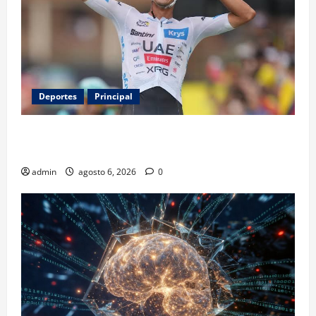
Deportes
Principal
Isaac del Toro renueva con UAE Team Emirates hasta
2031
admin
agosto 6, 2026
0