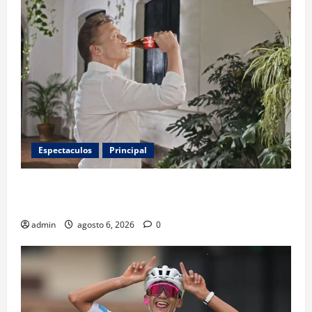
Espectaculos
Principal
Luis Miguel reaparece en comercial tras meses
alejado de los escenarios
admin
agosto 6, 2026
0