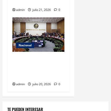
recreativo en México
admin
julio 21, 2026
0
Nacional
INE asumirá filtro de
candidatos para 2027 con
recursos y facultades
limitadas
admin
julio 20, 2026
0
TE PUEDEN INTERESAR