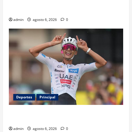
Luis Miguel reaparece en comercial tras meses
alejado de los escenarios
admin
agosto 6, 2026
0
Deportes
Principal
Isaac del Toro renueva con UAE Team Emirates hasta
2031
admin
agosto 6, 2026
0