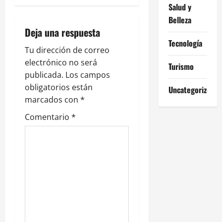
a
Salud y
Belleza
c
Deja una respuesta
i
Tecnología
Tu dirección de correo
ó
electrónico no será
Turismo
publicada.
Los campos
n
obligatorios están
Uncategorized
marcados con
*
d
Comentario
*
e
e
n
t
r