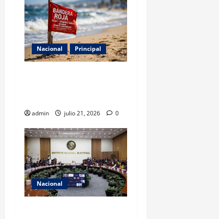
Nacional
Principal
Cofepris detecta cinco
playas no aptas para uso
recreativo en México
admin
julio 21, 2026
0
Nacional
INE asumirá filtro de