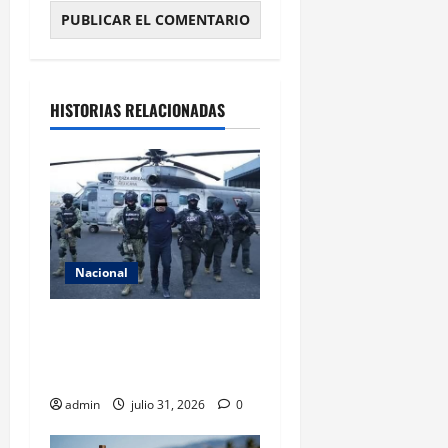
HISTORIAS RELACIONADAS
Nacional
Revelan cómo operaba la
célula del ‘R1’ ligada al CJNG
en Michoacán
admin
julio 31, 2026
0