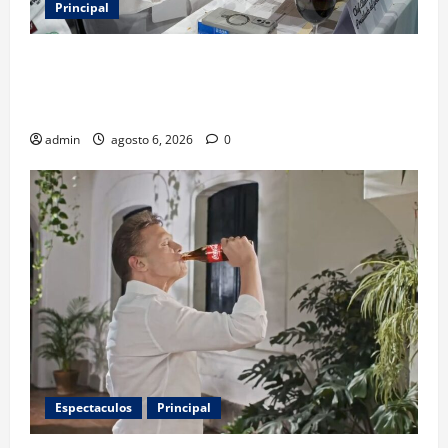
Principal
Expo Pan 2026 llega a CDMX: fechas, chefs
invitados, concursos y cómo asistir al gran evento
de la panadería
admin
agosto 6, 2026
0
Espectaculos
Principal