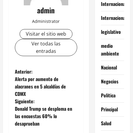
Internacional
admin
Internacionales
Administrator
legislativo
Visitar el sitio web
Ver todas las
medio
entradas
ambiente
Nacional
N
Anterior:
Alerta por aumento de
Negocios
a
alacranes en 5 alcaldías de
CDMX
Politica
v
Siguiente:
e
Donald Trump se desploma en
Principal
las encuestas 60% lo
g
Salud
desaprueban