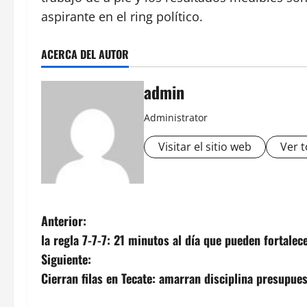
aspirante en el ring político.
ACERCA DEL AUTOR
admin
Administrator
Visitar el sitio web
Ver t
N
Anterior:
la regla 7-7-7: 21 minutos al día que pueden fortalece
a
Siguiente:
v
Cierran filas en Tecate: amarran disciplina presupue