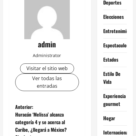
Deportes
Elecciones
Entretenimiento
admin
Espectaculos
Administrator
Estados
Visitar el sitio web
Estilo De
Ver todas las
Vida
entradas
Experiencia
gourmet
N
Anterior:
Huracán ‘Melissa’ alcanza
Hogar
a
categoría 4 y se acerca al
Caribe, ¿llegará a México?
v
Internacional