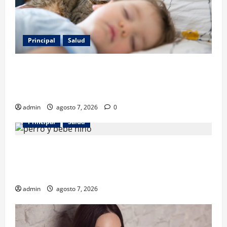
Principal
Salud
Los gatos también pueden ser terapeutas: estudio
revela beneficios para niños con discapacidades del
desarrollo
admin
agosto 7, 2026
0
Principal
Salud
¿Tener un perro ayuda a proteger la salud de los
niños? Un estudio revela menos infecciones y uso
de antibióticos
admin
agosto 7, 2026