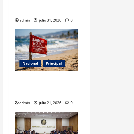
célula del ‘R1’ ligada al CJNG
en Michoacán
admin
julio 31, 2026
0
Nacional
Principal
Cofepris detecta cinco
playas no aptas para uso
recreativo en México
admin
julio 21, 2026
0