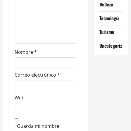
n
Belleza
t
Tecnología
r
Turismo
a
Uncategorized
d
Nombre
*
a
s
Correo electrónico
*
Web
Guarda mi nombre,