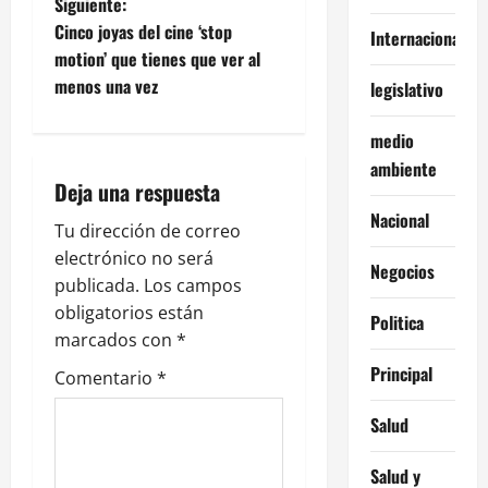
Siguiente:
e
Cinco joyas del cine ‘stop
Internacionales
motion’ que tienes que ver al
g
menos una vez
legislativo
a
medio
c
ambiente
Deja una respuesta
i
Nacional
Tu dirección de correo
ó
electrónico no será
Negocios
publicada.
Los campos
n
obligatorios están
Politica
marcados con
*
d
Principal
Comentario
*
e
Salud
e
Salud y