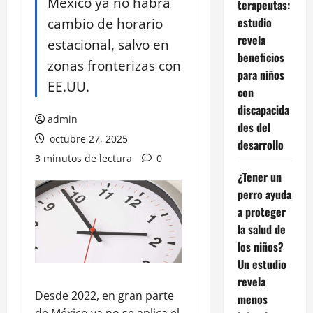
México ya no habrá
terapeutas:
cambio de horario
estudio
revela
estacional, salvo en
beneficios
zonas fronterizas con
para niños
EE.UU.
con
discapacida
admin
des del
octubre 27, 2025
desarrollo
3 minutos de lectura
0
¿Tener un
perro ayuda
a proteger
la salud de
los niños?
Un estudio
revela
Desde 2022, en gran parte
menos