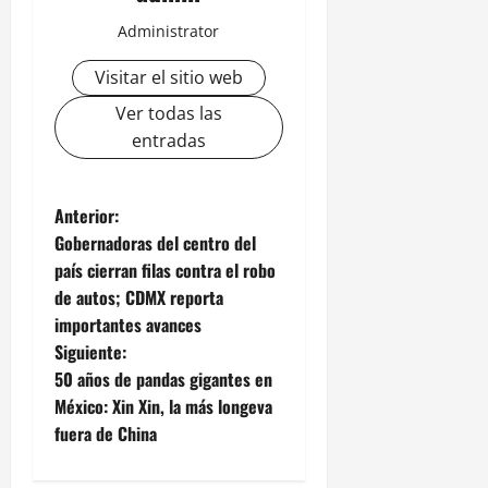
Administrator
Visitar el sitio web
Ver todas las
entradas
N
Anterior:
Gobernadoras del centro del
a
país cierran filas contra el robo
de autos; CDMX reporta
v
importantes avances
e
Siguiente:
50 años de pandas gigantes en
g
México: Xin Xin, la más longeva
fuera de China
a