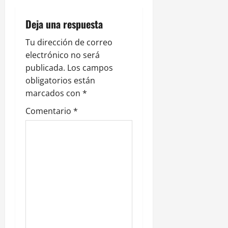
c
i
Deja una respuesta
ó
Tu dirección de correo
electrónico no será
n
publicada.
Los campos
obligatorios están
d
marcados con
*
e
Comentario
*
e
n
t
r
a