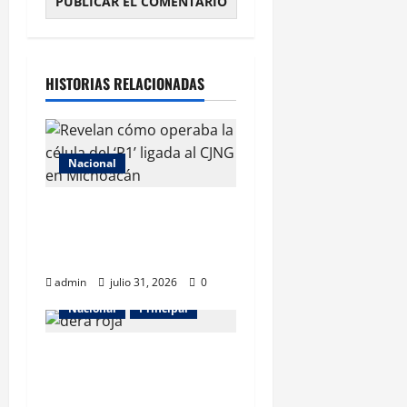
HISTORIAS RELACIONADAS
Nacional
Revelan cómo operaba la
célula del ‘R1’ ligada al CJNG
en Michoacán
admin
julio 31, 2026
0
Nacional
Principal
Cofepris detecta cinco
playas no aptas para uso
recreativo en México