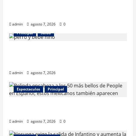
Los gatos también pueden ser terapeutas: estudio
revela beneficios para niños con discapacidades del
desarrollo
admin
agosto 7, 2026
0
Principal
Salud
¿Tener un perro ayuda a proteger la salud de los
niños? Un estudio revela menos infecciones y uso
de antibióticos
admin
agosto 7, 2026
Espectaculos
Principal
Belinda encabeza a los 50 más bellos de People en
Español; estos mexicanos también aparecen
admin
agosto 7, 2026
0