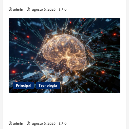
2031
admin
agosto 6, 2026
0
Principal
Tecnología
Expertos alertan sobre los primeros ataques
autónomos de la IA: piden reglas urgentes para
evitar riesgos mayores
admin
agosto 6, 2026
0