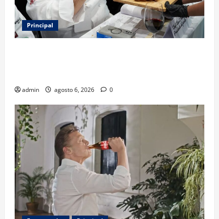
Principal
Expo Pan 2026 llega a CDMX: fechas, chefs
invitados, concursos y cómo asistir al gran evento
de la panadería
admin
agosto 6, 2026
0