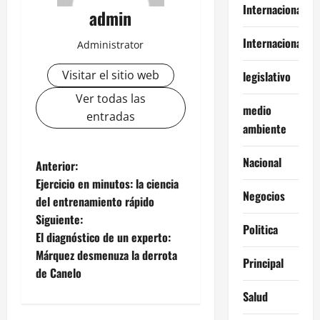
Internacional
admin
Internacionales
Administrator
Visitar el sitio web
legislativo
Ver todas las
medio
entradas
ambiente
Nacional
N
Anterior:
Ejercicio en minutos: la ciencia
a
Negocios
del entrenamiento rápido
Siguiente:
v
Politica
El diagnóstico de un experto:
e
Márquez desmenuza la derrota
Principal
de Canelo
g
Salud