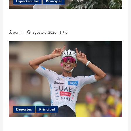
Espectaculos
Principal
Luis Miguel reaparece en comercial tras meses
alejado de los escenarios
admin
agosto 6, 2026
0
Deportes
Principal
Isaac del Toro renueva con UAE Team Emirates hasta