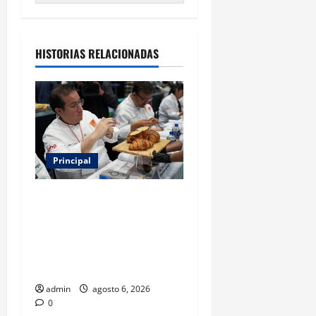
HISTORIAS RELACIONADAS
Principal
Expo Pan 2026 llega a
CDMX: fechas, chefs
invitados, concursos y cómo
asistir al gran evento de la
panadería
admin
agosto 6, 2026
0