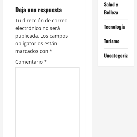
a
Salud y
Deja una respuesta
c
Belleza
Tu dirección de correo
i
Tecnología
electrónico no será
ó
publicada.
Los campos
Turismo
obligatorios están
n
marcados con
*
Uncategorized
d
Comentario
*
e
e
n
t
r