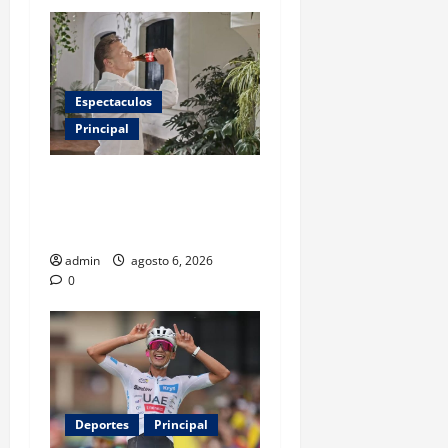
Espectaculos
Principal
Luis Miguel reaparece en
comercial tras meses
alejado de los escenarios
admin
agosto 6, 2026
0
Deportes
Principal