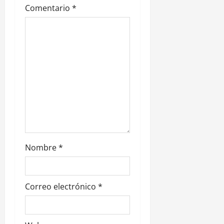
e
Comentario
*
e
n
t
r
a
d
Nombre
*
a
s
Correo electrónico
*