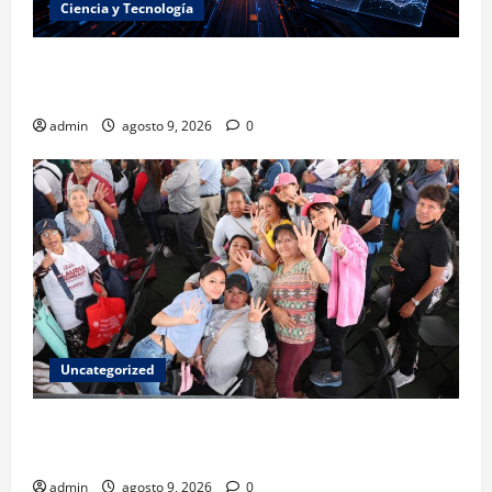
Ciencia y Tecnología
La embestida silenciosa: China acelera el dominio de
la inteligencia artificial
admin
agosto 9, 2026
0
Uncategorized
Mariela Gutiérrez: la transformación en el Edomex
se demuestra con hechos a favor de las mujeres
admin
agosto 9, 2026
0