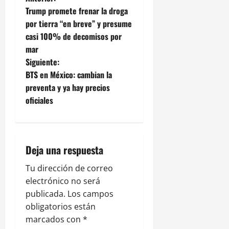
N
Trump promete frenar la droga
a
por tierra “en breve” y presume
casi 100% de decomisos por
v
mar
e
Siguiente:
BTS en México: cambian la
g
preventa y ya hay precios
oficiales
a
c
i
Deja una respuesta
ó
Tu dirección de correo
electrónico no será
n
publicada.
Los campos
obligatorios están
d
marcados con
*