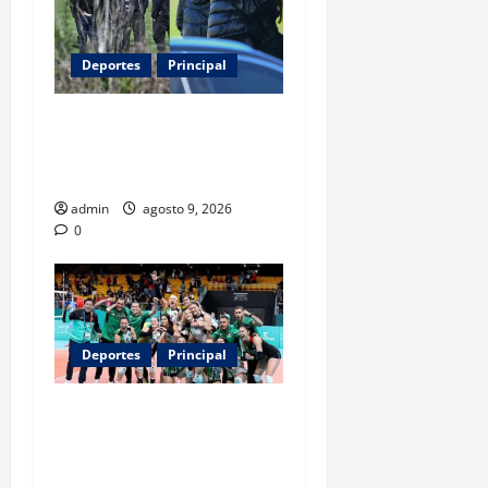
Deportes
Principal
Entre flores y mensajes,
Rosario arropa a Messi tras
la muerte de su padre
admin
agosto 9, 2026
0
Deportes
Principal
Los retos que esperan a los
atletas mexicanos rumbo a
Los Ángeles 2028