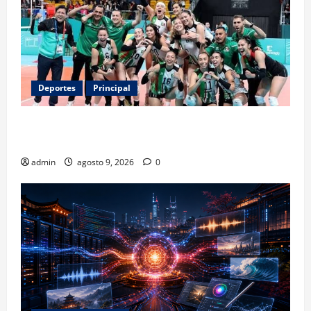
Deportes
Principal
Los retos que esperan a los atletas mexicanos
rumbo a Los Ángeles 2028
admin
agosto 9, 2026
0