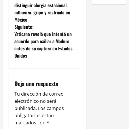
a
distinguir alergia estacional,
influenza, gripe y resfriado en
v
México
e
Siguiente:
Vaticano reveló que intentó un
g
acuerdo para exiliar a Maduro
antes de su captura en Estados
a
Unidos
c
i
Deja una respuesta
ó
Tu dirección de correo
n
electrónico no será
publicada.
Los campos
d
obligatorios están
e
marcados con
*