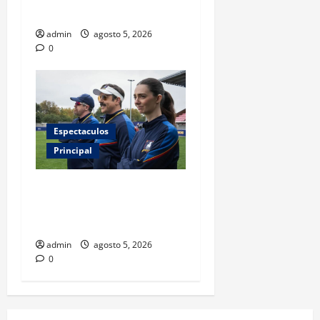
FIFA?
admin
agosto 5, 2026
0
Espectaculos
Principal
Ted Lasso regresa con el
nuevo equipo femenil del
AFC Richmond
admin
agosto 5, 2026
0