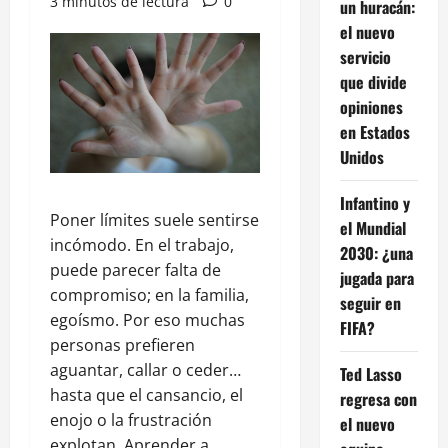
3 minutos de lectura
0
un huracán:
el nuevo
servicio
que divide
opiniones
en Estados
Unidos
Infantino y
Poner límites suele sentirse
el Mundial
incómodo. En el trabajo,
2030: ¿una
puede parecer falta de
jugada para
compromiso; en la familia,
seguir en
egoísmo. Por eso muchas
FIFA?
personas prefieren
aguantar, callar o ceder…
Ted Lasso
hasta que el cansancio, el
regresa con
enojo o la frustración
el nuevo
explotan. Aprender a