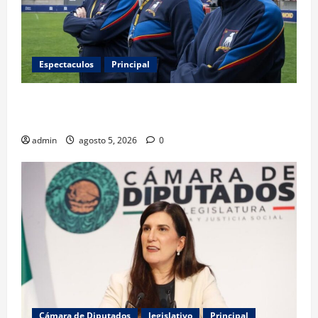
Espectaculos
Principal
Ted Lasso regresa con el nuevo equipo femenil del
AFC Richmond
admin
agosto 5, 2026
0
Cámara de Diputados
legislativo
Principal