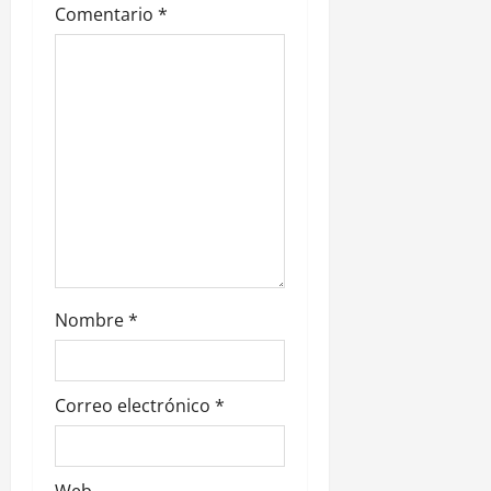
Comentario
*
e
n
t
r
a
d
a
Nombre
*
s
Correo electrónico
*