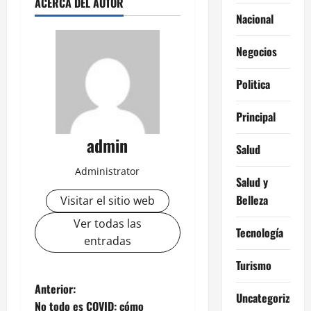
ACERCA DEL AUTOR
Nacional
Negocios
Politica
Principal
admin
Salud
Administrator
Salud y
Belleza
Visitar el sitio web
Ver todas las
Tecnología
entradas
Turismo
N
Anterior:
Uncategorized
No todo es COVID: cómo