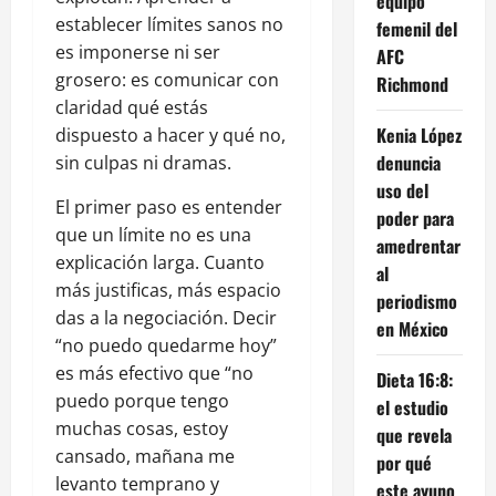
equipo
establecer límites sanos no
femenil del
es imponerse ni ser
AFC
grosero: es comunicar con
Richmond
claridad qué estás
Kenia López
dispuesto a hacer y qué no,
denuncia
sin culpas ni dramas.
uso del
El primer paso es entender
poder para
que un límite no es una
amedrentar
explicación larga. Cuanto
al
más justificas, más espacio
periodismo
das a la negociación. Decir
en México
“no puedo quedarme hoy”
es más efectivo que “no
Dieta 16:8:
puedo porque tengo
el estudio
muchas cosas, estoy
que revela
cansado, mañana me
por qué
levanto temprano y
este ayuno