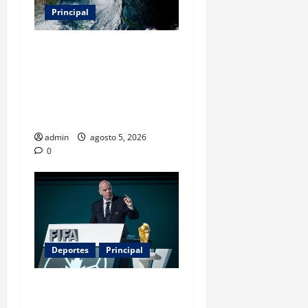
Principal
Evacuar en avión privado
por un huracán: el nuevo
servicio que divide
opiniones en Estados
Unidos
admin
agosto 5, 2026
0
Deportes
Principal
Infantino y el Mundial 2030:
¿una jugada para seguir en