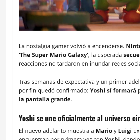
La nostalgia gamer volvió a encenderse.
Nint
‘The Super Mario Galaxy’
, la esperada
secue
reacciones no tardaron en inundar redes soci
Tras semanas de expectativa y un primer adela
por fin quedó confirmado:
Yoshi sí formará 
la pantalla grande
.
Yoshi se une oficialmente al universo c
El nuevo adelanto muestra a
Mario
y
Luigi
ex
encuentran por primera vez con
Yoshi
, dando