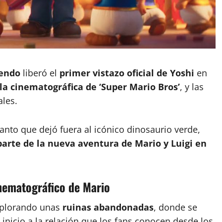
endo
liberó el
primer vistazo oficial de Yoshi
en
la cinematográfica de ‘Super Mario Bros’
, y las
ales.
nto que dejó fuera al icónico dinosaurio verde,
parte de la nueva aventura de Mario y Luigi en
inematográfico de Mario
plorando unas
ruinas abandonadas
, donde se
 inicio a la relación que los fans conocen desde los