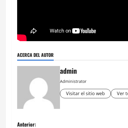
ACERCA DEL AUTOR
admin
Administrator
Visitar el sitio web
Ver t
N
Anterior: