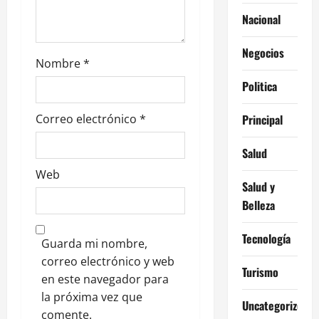
r
Nacional
a
Negocios
d
Nombre
*
a
Politica
s
Correo electrónico
*
Principal
Salud
Web
Salud y
Belleza
Tecnología
Guarda mi nombre,
correo electrónico y web
Turismo
en este navegador para
la próxima vez que
Uncategorized
comente.