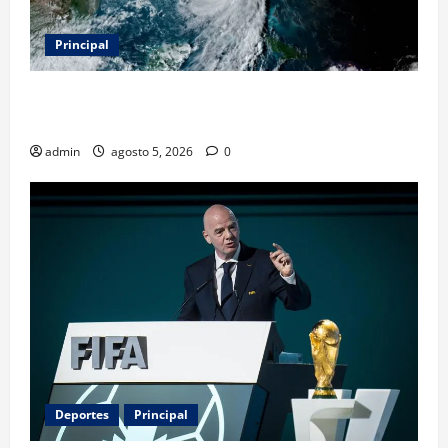
Principal
Evacuar en avión privado por un huracán: el nuevo
servicio que divide opiniones en Estados Unidos
admin
agosto 5, 2026
0
Deportes
Principal