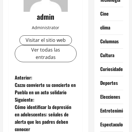
Cine
admin
clima
Administrator
Visitar el sitio web
Columnas
Ver todas las
Cultura
entradas
Curiosidades
N
Anterior:
Deportes
Cazzu convierte su concierto en
a
Puebla en un acto solidario
Elecciones
Siguiente:
v
Cómo identificar la depresión
Entretenimiento
e
en adolescentes: señales de
alerta que los padres deben
Espectaculos
g
conocer