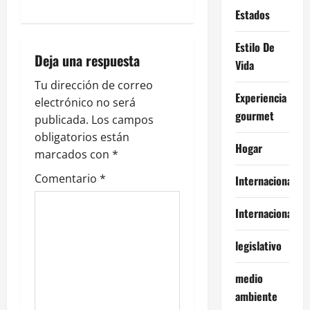
Estados
a
c
Estilo De
Deja una respuesta
Vida
i
Tu dirección de correo
Experiencia
ó
electrónico no será
gourmet
publicada.
Los campos
n
obligatorios están
Hogar
marcados con
*
d
Comentario
*
Internacional
e
Internacionales
e
legislativo
n
t
medio
ambiente