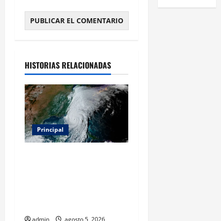
HISTORIAS RELACIONADAS
Principal
Evacuar en avión privado
por un huracán: el nuevo
servicio que divide
opiniones en Estados
Unidos
admin
agosto 5, 2026