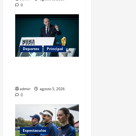
0
Deportes
Principal
Infantino y el Mundial 2030:
¿una jugada para seguir en
FIFA?
admin
agosto 5, 2026
0
Espectaculos