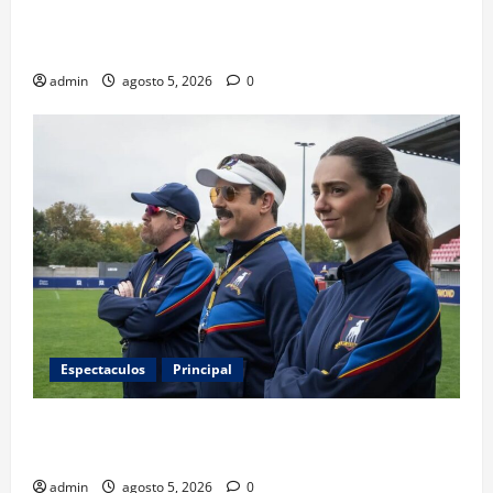
Infantino y el Mundial 2030: ¿una jugada para
seguir en FIFA?
admin
agosto 5, 2026
0
Espectaculos
Principal
Ted Lasso regresa con el nuevo equipo femenil del
AFC Richmond
admin
agosto 5, 2026
0