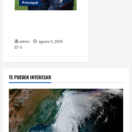
Principal
Ted Lasso regresa con el
nuevo equipo femenil del
AFC Richmond
admin
agosto 5, 2026
0
TE PUEDEN INTERESAR