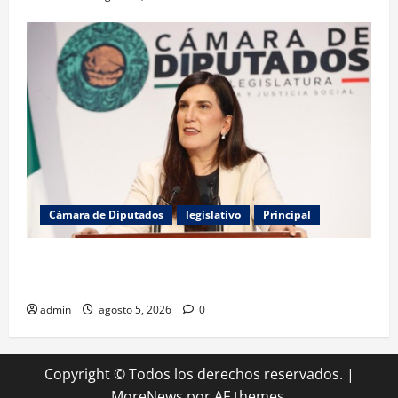
Cámara de Diputados
legislativo
Principal
Kenia López denuncia uso del poder para amedrentar
al periodismo en México
admin
agosto 5, 2026
0
Copyright © Todos los derechos reservados.
|
MoreNews
por AF themes.