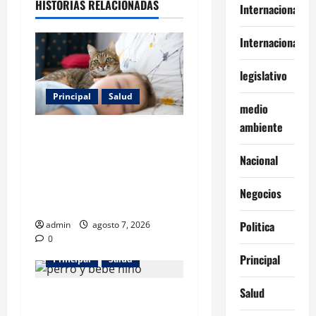
HISTORIAS RELACIONADAS
Internacional
Internacionales
legislativo
Principal
Salud
medio
ambiente
Los gatos también pueden
ser terapeutas: estudio
Nacional
revela beneficios para niños
con discapacidades del
Negocios
desarrollo
Politica
admin
agosto 7, 2026
0
Principal
Principal
Salud
Salud
¿Tener un perro ayuda a
proteger la salud de los