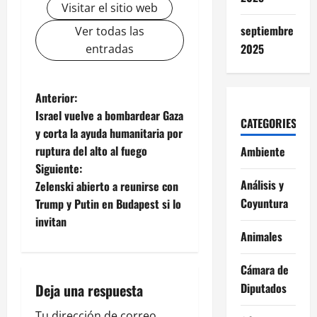
Visitar el sitio web
septiembre
Ver todas las
2025
entradas
N
Anterior:
Israel vuelve a bombardear Gaza
CATEGORIES
a
y corta la ayuda humanitaria por
ruptura del alto al fuego
Ambiente
v
Siguiente:
e
Análisis y
Zelenski abierto a reunirse con
Coyuntura
Trump y Putin en Budapest si lo
g
invitan
Animales
a
Cámara de
c
Deja una respuesta
Diputados
i
Tu dirección de correo