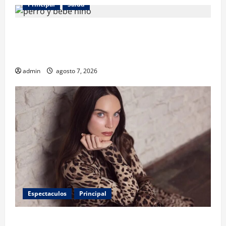
Principal
Salud
¿Tener un perro ayuda a proteger la salud de los
niños? Un estudio revela menos infecciones y uso
de antibióticos
admin
agosto 7, 2026
Espectaculos
Principal
Belinda encabeza a los 50 más bellos de People en