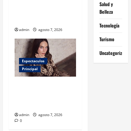
Salud y
niños? Un estudio revela
Belleza
menos infecciones y uso de
antibióticos
Tecnología
admin
agosto 7, 2026
Turismo
Uncategorized
Espectaculos
Principal
Belinda encabeza a los 50
más bellos de People en
Español; estos mexicanos
también aparecen
admin
agosto 7, 2026
0