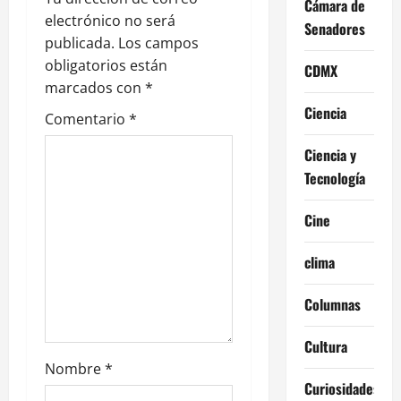
Cámara de
ó
electrónico no será
Senadores
publicada.
Los campos
n
obligatorios están
CDMX
marcados con
*
d
Ciencia
Comentario
*
e
Ciencia y
e
Tecnología
n
Cine
t
clima
r
Columnas
a
Cultura
d
Nombre
*
Curiosidades