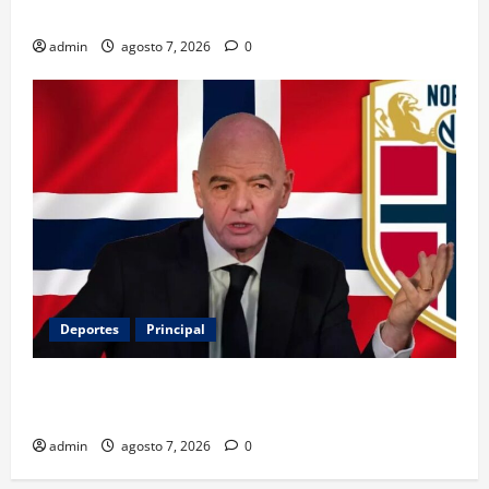
Español; estos mexicanos también aparecen
admin
agosto 7, 2026
0
Deportes
Principal
Noruega exige la salida de Infantino y aumenta la
presión sobre FIFA
admin
agosto 7, 2026
0