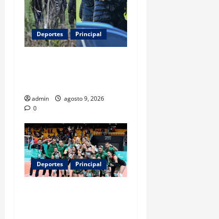
Deportes
Principal
Entre flores y mensajes,
Rosario arropa a Messi tras
la muerte de su padre
admin
agosto 9, 2026
0
Deportes
Principal
Los retos que esperan a los
atletas mexicanos rumbo a
Los Ángeles 2028