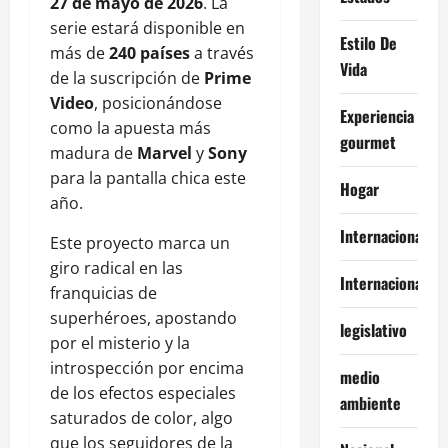
27 de mayo de 2026
. La
serie estará disponible en
Estilo De
más de
240 países
a través
Vida
de la suscripción de
Prime
Video
, posicionándose
Experiencia
como la apuesta más
gourmet
madura de
Marvel
y
Sony
para la pantalla chica este
Hogar
año.
Internacional
Este proyecto marca un
giro radical en las
Internacionales
franquicias de
superhéroes, apostando
legislativo
por el misterio y la
introspección por encima
medio
de los efectos especiales
ambiente
saturados de color, algo
que los seguidores de la