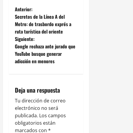
N
Anterior:
Secretos de la Línea A del
a
Metro: de trasbordo exprés a
ruta turística del oriente
v
Siguiente:
e
Google rechaza ante jurado que
YouTube busque generar
g
adicción en menores
a
c
Deja una respuesta
i
Tu dirección de correo
ó
electrónico no será
publicada.
Los campos
n
obligatorios están
marcados con
*