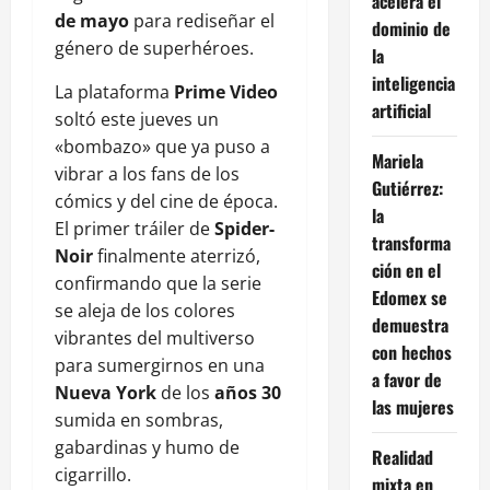
acelera el
de mayo
para rediseñar el
dominio de
género de superhéroes.
la
inteligencia
La plataforma
Prime Video
artificial
soltó este jueves un
«bombazo» que ya puso a
Mariela
vibrar a los fans de los
Gutiérrez:
cómics y del cine de época.
la
El primer tráiler de
Spider-
transforma
Noir
finalmente aterrizó,
ción en el
confirmando que la serie
Edomex se
se aleja de los colores
demuestra
vibrantes del multiverso
con hechos
para sumergirnos en una
a favor de
Nueva York
de los
años 30
las mujeres
sumida en sombras,
gabardinas y humo de
Realidad
cigarrillo.
mixta en