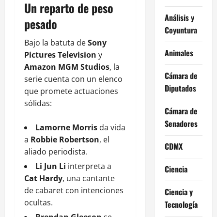
Un reparto de peso
Análisis y
pesado
Coyuntura
Bajo la batuta de
Sony
Animales
Pictures Television
y
Amazon MGM Studios
, la
Cámara de
serie cuenta con un elenco
Diputados
que promete actuaciones
sólidas:
Cámara de
Senadores
Lamorne Morris
da vida
a
Robbie Robertson
, el
CDMX
aliado periodista.
Li Jun Li
interpreta a
Ciencia
Cat Hardy
, una cantante
de cabaret con intenciones
Ciencia y
ocultas.
Tecnología
Brendan Gleeson
se