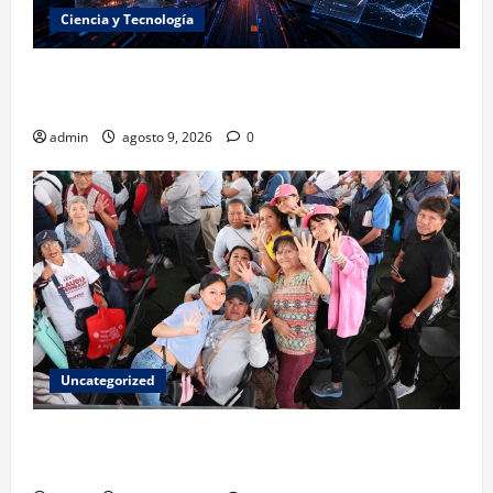
Ciencia y Tecnología
La embestida silenciosa: China acelera el dominio de
la inteligencia artificial
admin
agosto 9, 2026
0
Uncategorized
Mariela Gutiérrez: la transformación en el Edomex
se demuestra con hechos a favor de las mujeres