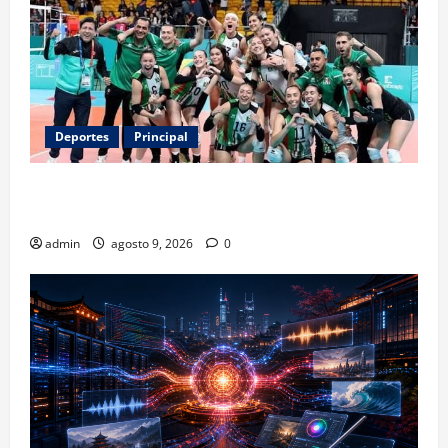
Deportes
Principal
Los retos que esperan a los atletas mexicanos
rumbo a Los Ángeles 2028
admin
agosto 9, 2026
0