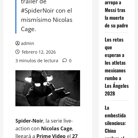
tráiler de
arropa a
#SpiderNoir con el
Messi tras
la muerte
mismísimo Nicolas
de su padre
Cage.
Los retos
admin
que
febrero 12, 2026
esperan a
3 minutos de lectura
0
los atletas
mexicanos
rumbo a
Los Ángeles
2028
La
embestida
Spider-Noir
, la serie live-
silenciosa:
action con
Nicolas Cage
,
China
llegará a
Prime Video
el
27