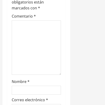
n
obligatorios están
marcados con
*
d
Comentario
*
e
e
n
t
r
a
d
Nombre
*
a
s
Correo electrónico
*