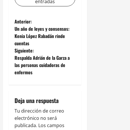
entradas
N
Anterior:
Un año de leyes y consensos:
a
Kenia López Rabadán rinde
cuentas
v
Siguiente:
e
Respalda Adrián de la Garza a
las personas cuidadoras de
g
enfermos
a
c
Deja una respuesta
i
Tu dirección de correo
ó
electrónico no será
publicada.
Los campos