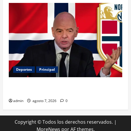
Deportes
Principal
Noruega exige la salida de Infantino y aumenta la
presión sobre FIFA
admin
agosto 7, 2026
0
Copyright © Todos los derechos reservados.
|
MoreNews
por AF themes.