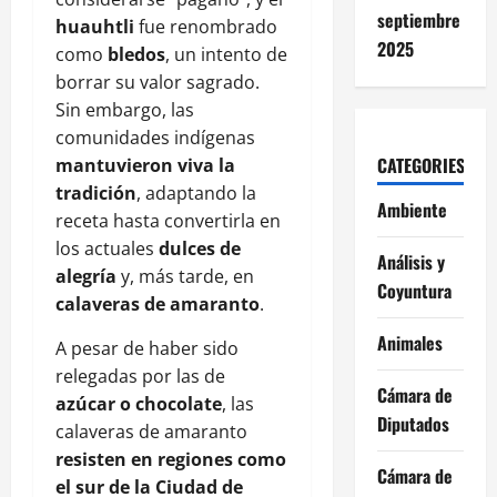
septiembre
huauhtli
fue renombrado
2025
como
bledos
, un intento de
borrar su valor sagrado.
Sin embargo, las
comunidades indígenas
CATEGORIES
mantuvieron viva la
tradición
, adaptando la
Ambiente
receta hasta convertirla en
los actuales
dulces de
Análisis y
alegría
y, más tarde, en
Coyuntura
calaveras de amaranto
.
Animales
A pesar de haber sido
relegadas por las de
Cámara de
azúcar o chocolate
, las
Diputados
calaveras de amaranto
resisten en regiones como
Cámara de
el sur de la Ciudad de