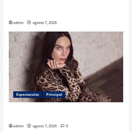
niños? Un estudio revela menos infecciones y uso
de antibióticos
admin
agosto 7, 2026
Espectaculos
Principal
Belinda encabeza a los 50 más bellos de People en
Español; estos mexicanos también aparecen
admin
agosto 7, 2026
0