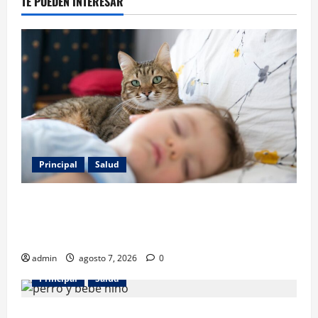
TE PUEDEN INTERESAR
Principal
Salud
Los gatos también pueden ser terapeutas: estudio
revela beneficios para niños con discapacidades del
desarrollo
admin
agosto 7, 2026
0
Principal
Salud
¿Tener un perro ayuda a proteger la salud de los