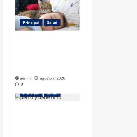
Principal
Salud
Los gatos también pueden
ser terapeutas: estudio
revela beneficios para niños
con discapacidades del
desarrollo
admin
agosto 7, 2026
0
Principal
Salud
¿Tener un perro ayuda a
proteger la salud de los
niños? Un estudio revela
menos infecciones y uso de