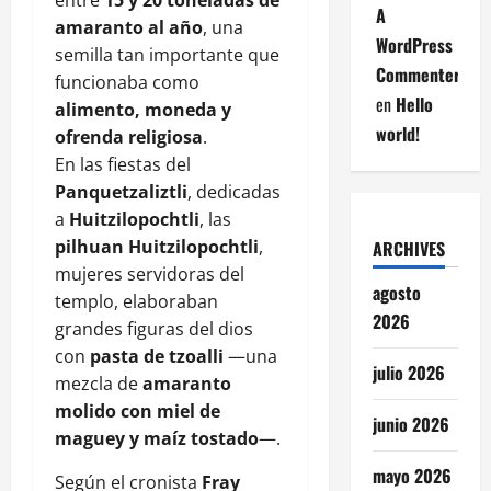
entre
15 y 20 toneladas de
A
amaranto al año
, una
WordPress
semilla tan importante que
Commenter
funcionaba como
en
Hello
alimento, moneda y
world!
ofrenda religiosa
.
En las fiestas del
Panquetzaliztli
, dedicadas
a
Huitzilopochtli
, las
pilhuan Huitzilopochtli
,
ARCHIVES
mujeres servidoras del
agosto
templo, elaboraban
2026
grandes figuras del dios
con
pasta de tzoalli
—una
julio 2026
mezcla de
amaranto
molido con miel de
junio 2026
maguey y maíz tostado
—.
mayo 2026
Según el cronista
Fray