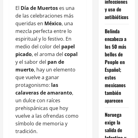
infecciones
El
Día de Muertos
es una
y uso de
de las celebraciones más
antibióticos
queridas en
México
, una
Belinda
mezcla perfecta entre lo
encabeza a
espiritual y lo festivo. En
los 50 más
medio del color del
papel
bellos de
picado
, el aroma del
copal
People en
y el sabor del
pan de
Español;
muerto
, hay un elemento
estos
que vuelve a ganar
mexicanos
protagonismo:
las
también
calaveras de amaranto
,
aparecen
un dulce con raíces
prehispánicas que hoy
Noruega
vuelve a las ofrendas como
exige la
símbolo de memoria y
salida de
tradición.
Infantino y