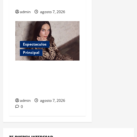
antibióticos
admin
agosto 7, 2026
Espectaculos
Principal
Belinda encabeza a los 50
más bellos de People en
Español; estos mexicanos
también aparecen
admin
agosto 7, 2026
0