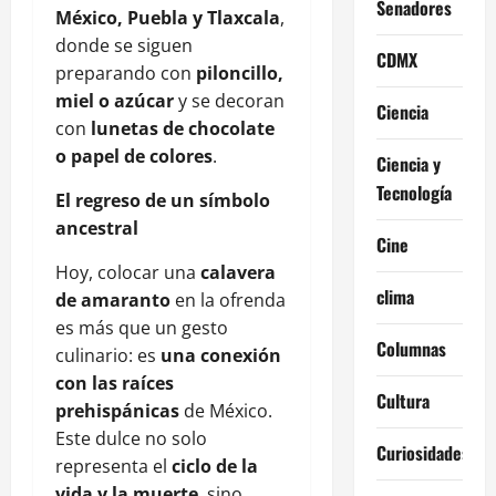
Senadores
México, Puebla y Tlaxcala
,
donde se siguen
CDMX
preparando con
piloncillo,
miel o azúcar
y se decoran
Ciencia
con
lunetas de chocolate
o papel de colores
.
Ciencia y
Tecnología
El regreso de un símbolo
ancestral
Cine
Hoy, colocar una
calavera
clima
de amaranto
en la ofrenda
es más que un gesto
Columnas
culinario: es
una conexión
con las raíces
Cultura
prehispánicas
de México.
Este dulce no solo
Curiosidades
representa el
ciclo de la
vida y la muerte
, sino