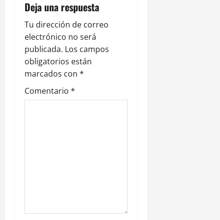
Deja una respuesta
ó
Tu dirección de correo
n
electrónico no será
publicada.
Los campos
d
obligatorios están
e
marcados con
*
Comentario
*
e
n
t
r
a
d