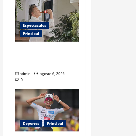
Espectaculos
Principal
Luis Miguel reaparece en
comercial tras meses
alejado de los escenarios
admin
agosto 6, 2026
0
Deportes
Principal