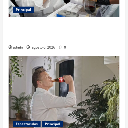
Principal
Expo Pan 2026 llega a CDMX: fechas, chefs
invitados, concursos y cómo asistir al gran evento
de la panadería
admin
agosto 6, 2026
0
Espectaculos
Principal