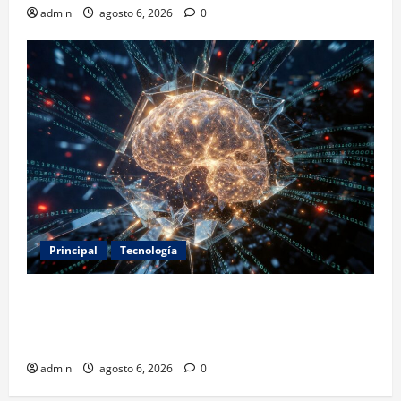
admin
agosto 6, 2026
0
Principal
Tecnología
Expertos alertan sobre los primeros ataques
autónomos de la IA: piden reglas urgentes para
evitar riesgos mayores
admin
agosto 6, 2026
0