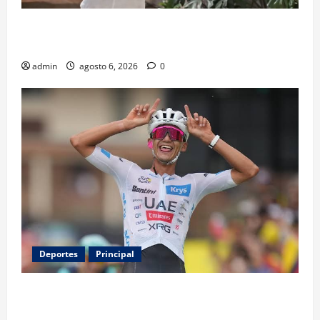
Luis Miguel reaparece en comercial tras meses
alejado de los escenarios
admin
agosto 6, 2026
0
Deportes
Principal
Isaac del Toro renueva con UAE Team Emirates hasta
2031