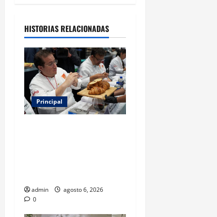
HISTORIAS RELACIONADAS
Principal
Expo Pan 2026 llega a
CDMX: fechas, chefs
invitados, concursos y cómo
asistir al gran evento de la
panadería
admin
agosto 6, 2026
0