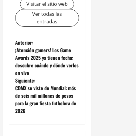
Visitar el sitio web
Ver todas las
entradas
N
Anterior:
¡Atención gamers! Los Game
a
Awards 2025 ya tienen fecha:
descubre cuándo y dónde verlos
v
en vivo
e
Siguiente:
CDMX se viste de Mundial: más
g
de seis mil millones de pesos
para la gran fiesta futbolera de
a
2026
c
i