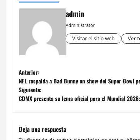
admin
Administrator
Visitar el sitio web
Ver t
N
Anterior:
NFL respalda a Bad Bunny en show del Super Bowl p
a
Siguiente:
v
CDMX presenta su lema oficial para el Mundial 2026:
e
g
Deja una respuesta
a