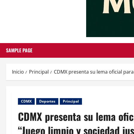
SAMPLE PAGE
Inicio
Principal
CDMX presenta su lema oficial para 
CDMX
Deportes
Principal
CDMX presenta su lema ofici
“Juego limpio y sociedad ju