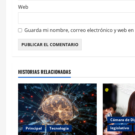
a
Web
d
a
Guarda mi nombre, correo electrónico y web en
s
HISTORIAS RELACIONADAS
Cámara de Di
legislativo
Principal
Tecnología