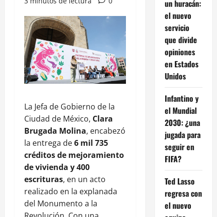
3 minutos de lectura
0
un huracán:
el nuevo
servicio
que divide
opiniones
en Estados
Unidos
Infantino y
La Jefa de Gobierno de la
el Mundial
Ciudad de México,
Clara
2030: ¿una
Brugada Molina
, encabezó
jugada para
la entrega de
6 mil 735
seguir en
créditos de mejoramiento
FIFA?
de vivienda y 400
escrituras
, en un acto
Ted Lasso
realizado en la explanada
regresa con
del Monumento a la
el nuevo
Revolución. Con una