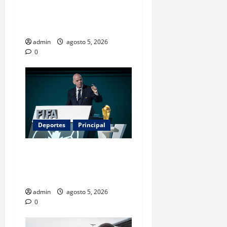
servicio que divide
opiniones en Estados
Unidos
admin
agosto 5, 2026
0
Deportes
Principal
Infantino y el Mundial 2030:
¿una jugada para seguir en
FIFA?
admin
agosto 5, 2026
0