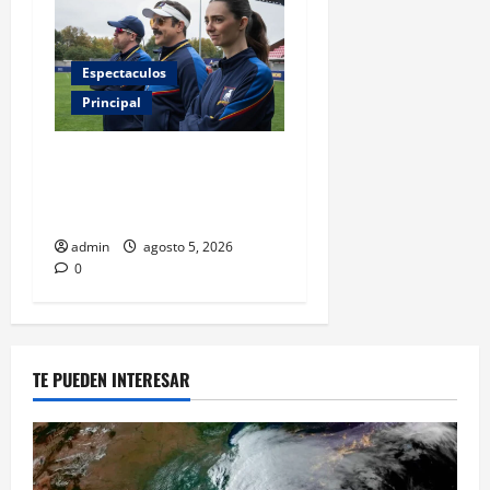
Espectaculos
Principal
Ted Lasso regresa con el
nuevo equipo femenil del
AFC Richmond
admin
agosto 5, 2026
0
TE PUEDEN INTERESAR