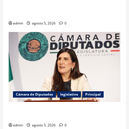
Ted Lasso regresa con el nuevo equipo femenil del
AFC Richmond
admin
agosto 5, 2026
0
Cámara de Diputados
legislativo
Principal
Kenia López denuncia uso del poder para amedrentar
al periodismo en México
admin
agosto 5, 2026
0