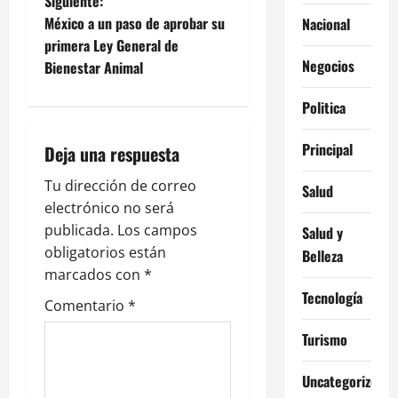
e
Siguiente:
México a un paso de aprobar su
Nacional
g
primera Ley General de
Negocios
Bienestar Animal
a
Politica
c
i
Principal
Deja una respuesta
ó
Tu dirección de correo
Salud
electrónico no será
n
publicada.
Los campos
Salud y
obligatorios están
Belleza
d
marcados con
*
e
Tecnología
Comentario
*
e
Turismo
n
Uncategorized