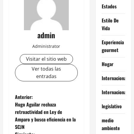
Estados
Estilo De
Vida
admin
Experiencia
Administrator
gourmet
Visitar el sitio web
Hogar
Ver todas las
entradas
Internacional
Internacionales
N
Anterior:
Hugo Aguilar rechaza
legislativo
a
retroactividad en Ley de
Amparo y busca eficiencia en la
medio
v
SCJN
ambiente