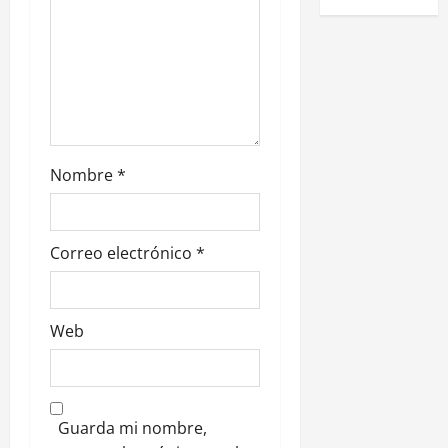
t
r
a
d
Nombre
*
a
s
Correo electrónico
*
Web
Guarda mi nombre,