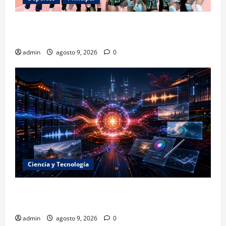
Los retos que esperan a los atletas mexicanos
rumbo a Los Ángeles 2028
admin
agosto 9, 2026
0
Ciencia y Tecnología
La embestida silenciosa: China acelera el dominio de
la inteligencia artificial
admin
agosto 9, 2026
0