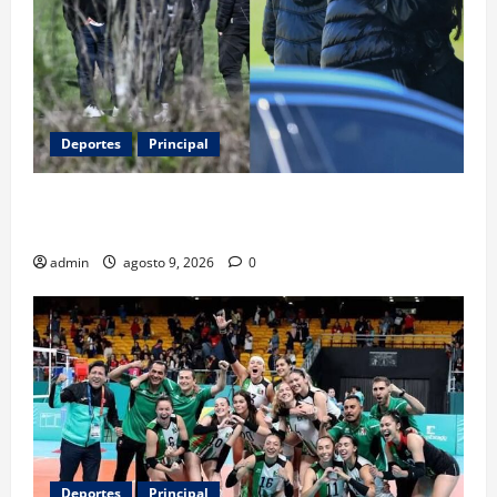
Deportes
Principal
Entre flores y mensajes, Rosario arropa a Messi tras
la muerte de su padre
admin
agosto 9, 2026
0
Deportes
Principal