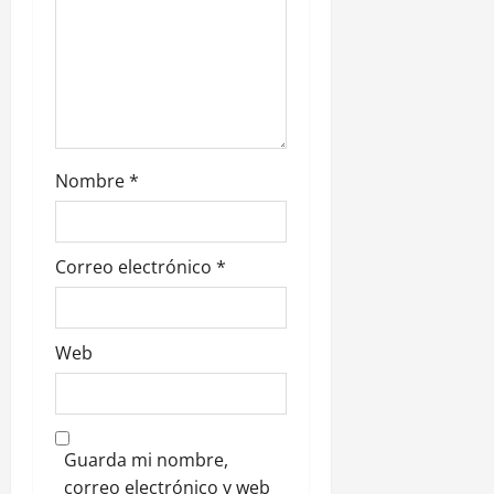
r
a
d
a
Nombre
*
s
Correo electrónico
*
Web
Guarda mi nombre,
correo electrónico y web