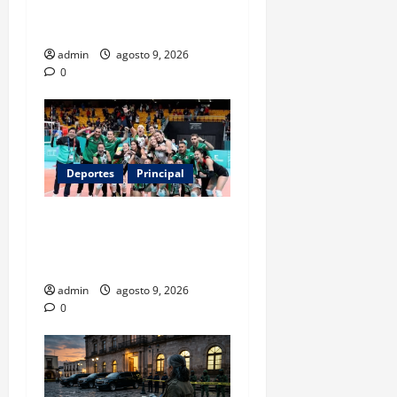
Rosario arropa a Messi tras
la muerte de su padre
admin
agosto 9, 2026
0
Deportes
Principal
Los retos que esperan a los
atletas mexicanos rumbo a
Los Ángeles 2028
admin
agosto 9, 2026
0