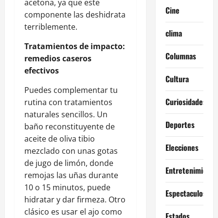
acetona, ya que este
Cine
componente las deshidrata
terriblemente.
clima
Tratamientos de impacto:
Columnas
remedios caseros
efectivos
Cultura
Puedes complementar tu
Curiosidades
rutina con tratamientos
naturales sencillos. Un
Deportes
baño reconstituyente de
aceite de oliva tibio
Elecciones
mezclado con unas gotas
de jugo de limón, donde
Entretenimiento
remojas las uñas durante
10 o 15 minutos, puede
Espectaculos
hidratar y dar firmeza. Otro
clásico es usar el ajo como
Estados