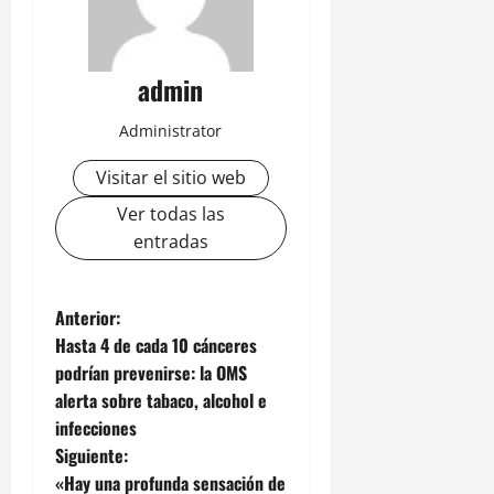
admin
Administrator
Visitar el sitio web
Ver todas las
entradas
N
Anterior:
Hasta 4 de cada 10 cánceres
a
podrían prevenirse: la OMS
alerta sobre tabaco, alcohol e
v
infecciones
e
Siguiente:
«Hay una profunda sensación de