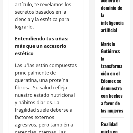
acelera el
artículo, te revelamos los
dominio de
secretos basados en la
la
ciencia y la estética para
inteligencia
lograrlo.
artificial
Entendiendo tus uñas:
Mariela
más que un accesorio
Gutiérrez:
estético
la
Las uñas están compuestas
transforma
principalmente de
ción en el
queratina, una proteína
Edomex se
fibrosa. Su salud refleja
demuestra
nuestro estado nutricional
con hechos
y hábitos diarios. La
a favor de
fragilidad suele deberse a
las mujeres
factores externos
Realidad
agresivos, pero también a
mixta en
carencias internas. Las