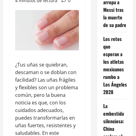
4 minutos de lectura
0
arropa a
Messi tras
la muerte
de su padre
Los retos
que
esperan a
los atletas
¿Tus uñas se quiebran,
mexicanos
descaman o se doblan con
rumbo a
facilidad? Las uñas frágiles
Los Ángeles
y flexibles son un problema
2028
común, pero la buena
noticia es que, con los
La
cuidados adecuados,
embestida
puedes transformarlas en
silenciosa:
uñas fuertes, resistentes y
China
saludables. En este