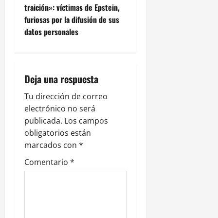
g
traición»: víctimas de Epstein,
furiosas por la difusión de sus
a
datos personales
c
i
Deja una respuesta
ó
Tu dirección de correo
n
electrónico no será
publicada.
Los campos
d
obligatorios están
e
marcados con
*
Comentario
*
e
n
t