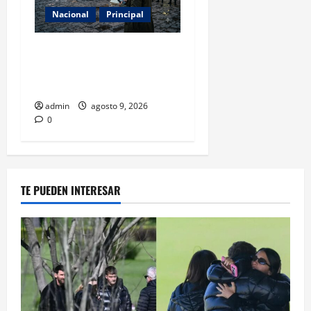
Nacional
Principal
Con 31 detenidos en el caso
Manzo, la sombra del
complot no cede
admin
agosto 9, 2026
0
TE PUEDEN INTERESAR