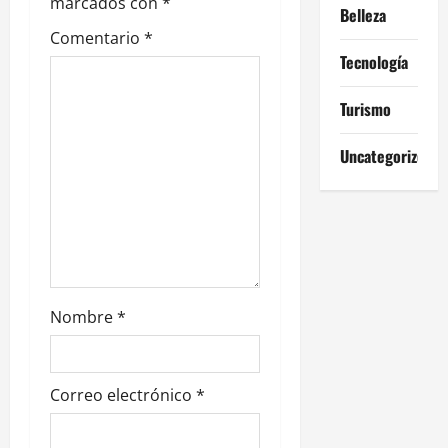
marcados con
*
d
Belleza
Comentario
*
e
Tecnología
e
Turismo
n
Uncategorized
t
r
a
d
Nombre
*
a
s
Correo electrónico
*