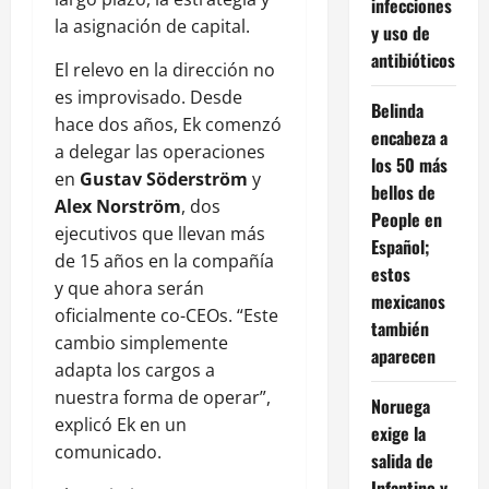
infecciones
la asignación de capital.
y uso de
antibióticos
El relevo en la dirección no
es improvisado. Desde
Belinda
hace dos años, Ek comenzó
encabeza a
a delegar las operaciones
los 50 más
en
Gustav Söderström
y
bellos de
Alex Norström
, dos
People en
ejecutivos que llevan más
Español;
de 15 años en la compañía
estos
y que ahora serán
mexicanos
oficialmente co-CEOs. “Este
también
cambio simplemente
aparecen
adapta los cargos a
nuestra forma de operar”,
Noruega
explicó Ek en un
exige la
comunicado.
salida de
Infantino y