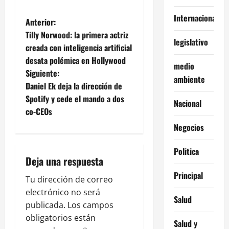
Internacionales
N
Anterior:
Tilly Norwood: la primera actriz
a
legislativo
creada con inteligencia artificial
desata polémica en Hollywood
v
medio
Siguiente:
ambiente
e
Daniel Ek deja la dirección de
Spotify y cede el mando a dos
Nacional
g
co-CEOs
Negocios
a
c
Politica
Deja una respuesta
i
Principal
Tu dirección de correo
ó
electrónico no será
Salud
publicada.
Los campos
n
obligatorios están
Salud y