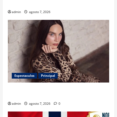
de antibióticos
admin
agosto 7, 2026
Espectaculos
Principal
Belinda encabeza a los 50 más bellos de People en
Español; estos mexicanos también aparecen
admin
agosto 7, 2026
0