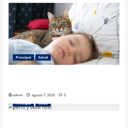
Principal
Salud
Los gatos también pueden ser terapeutas: estudio
revela beneficios para niños con discapacidades del
desarrollo
admin
agosto 7, 2026
0
Principal
Salud
¿Tener un perro ayuda a proteger la salud de los
niños? Un estudio revela menos infecciones y uso