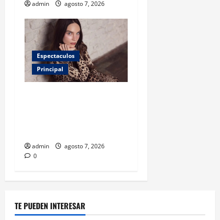
admin
agosto 7, 2026
Espectaculos
Principal
Belinda encabeza a los 50
más bellos de People en
Español; estos mexicanos
también aparecen
admin
agosto 7, 2026
0
TE PUEDEN INTERESAR