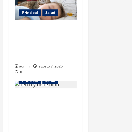
Principal
Salud
Los gatos también pueden
ser terapeutas: estudio
revela beneficios para niños
con discapacidades del
desarrollo
admin
agosto 7, 2026
0
Principal
Salud
¿Tener un perro ayuda a
proteger la salud de los
niños? Un estudio revela
menos infecciones y uso de
antibióticos