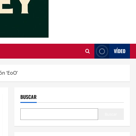
VÍDEO
ón ‘EoO’
BUSCAR
Buscar