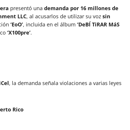
vera
presentó una
demanda por 16 millones de
inment LLC
, al acusarlos de utilizar su voz
sin
ción
‘EoO’
, incluida en el álbum
‘DeBÍ TiRAR MáS
isco
‘X100pre’
.
iCel
, la demanda señala violaciones a varias leyes
erto Rico