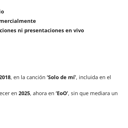
io
comercialmente
ciones ni presentaciones en vivo
2018
, en la canción
‘Solo de mí’
, incluida en el
recer en
2025
, ahora en
‘EoO’
, sin que mediara un